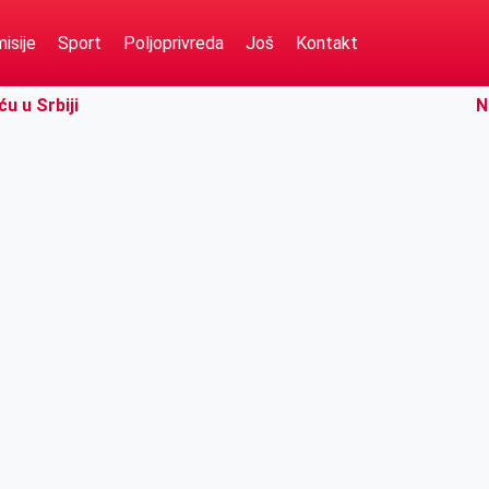
isije
Sport
Poljoprivreda
Još
Kontakt
u u Srbiji
N