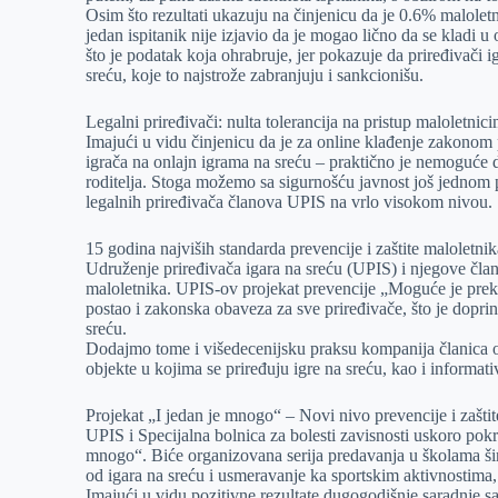
Osim što rezultati ukazuju na činjenicu da je 0.6% maloletni
jedan ispitanik nije izjavio da je mogao lično da se kladi 
što je podatak koja ohrabruje, jer pokazuje da priređivači 
sreću, koje to najstrože zabranjuju i sankcionišu.
Legalni priređivači: nulta tolerancija na pristup maloletnic
Imajući u vidu činjenicu da je za online klađenje zakonom pr
igrača na onlajn igrama na sreću – praktično je nemoguće d
roditelja. Stoga možemo sa sigurnošću javnost još jednom p
legalnih priređivača članova UPIS na vrlo visokom nivou.
15 godina najviših standarda prevencije i zaštite maloletni
Udruženje priređivača igara na sreću (UPIS) i njegove članic
maloletnika. UPIS-ov projekat prevencije „Moguće je prekin
postao i zakonska obaveza za sve priređivače, što je doprine
sreću.
Dodajmo tome i višedecenijsku praksu kompanija članica o nu
objekte u kojima se priređuju igre na sreću, kao i informativ
Projekat „I jedan je mnogo“ – Novi nivo prevencije i zašti
UPIS i Specijalna bolnica za bolesti zavisnosti uskoro pok
mnogo“. Biće organizovana serija predavanja u školama ši
od igara na sreću i usmeravanje ka sportskim aktivnostima, 
Imajući u vidu pozitivne rezultate dugogodišnje saradnje s