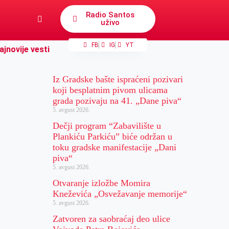
Radio Santos
uživo
FB
IG
YT
ajnovije vesti
Iz Gradske bašte ispraćeni pozivari
koji besplatnim pivom ulicama
grada pozivaju na 41. „Dane piva“
5. avgust 2026.
Dečji program “Zabavilište u
Plankiću Parkiću” biće održan u
toku gradske manifestacije „Dani
piva“
5. avgust 2026.
Otvaranje izložbe Momira
Kneževića „Osvežavanje memorije“
5. avgust 2026.
Zatvoren za saobraćaj deo ulice