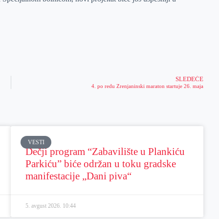
SLEDEĆE
4. po redu Zrenjaninski maraton startuje 26. maja
VESTI
Dečji program “Zabavilište u Plankiću
Parkiću” biće održan u toku gradske
manifestacije „Dani piva“
5. avgust 2026.
10:44