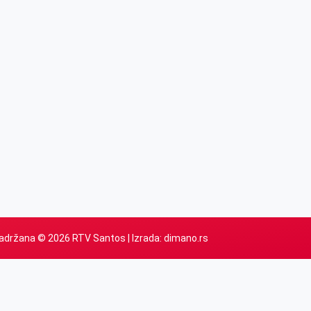
adržana © 2026 RTV Santos | Izrada:
dimano.rs