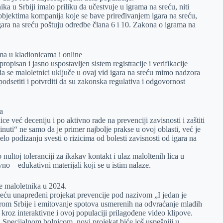
ka u Srbiji imalo priliku da učestvuje u igrama na sreću, niti
u objektima kompanija koje se bave priređivanjem igara na sreću,
igara na sreću poštuju odredbe člana 6 i 10. Zakona o igrama na
ima u kladionicama i online
opisan i jasno uspostavljen sistem registracije i verifikacije
a se maloletnici uključe u ovaj vid igara na sreću mimo nadzora
odsetiti i potvrditi da su zakonska regulativa i odgovornost
ka
e već deceniju i po aktivno rade na prevenciji zavisnosti i zaštiti
uti“ ne samo da je primer najbolje prakse u ovoj oblasti, već je
lo podizanju svesti o rizicima od bolesti zavisnosti od igara na
ltoj toleranciji za ikakav kontakt i ulaz maloltenih lica u
no – edukativni materijali koji se u istim nalaze.
te maloletnika u 2024.
reću unapređeni projekat prevencije pod nazivom „I jedan je
rom Srbije i emitovanje spotova usmerenih na odvraćanje mladih
kroz interaktivne i ovoj populaciji prilagođene video klipove.
a Specijalnom bolnicom, novi projekat biće još uspešniji u