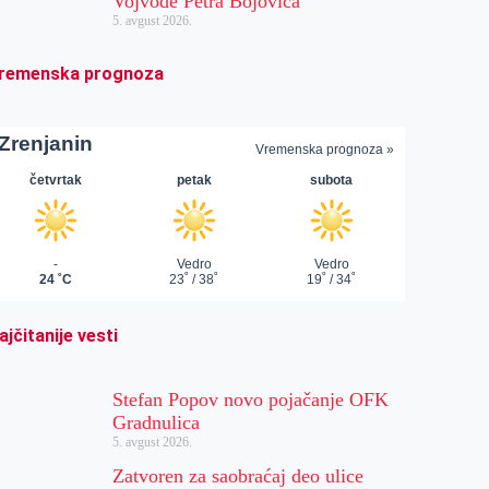
Vojvode Petra Bojovića
5. avgust 2026.
remenska prognoza
ajčitanije vesti
Stefan Popov novo pojačanje OFK
Gradnulica
5. avgust 2026.
Zatvoren za saobraćaj deo ulice