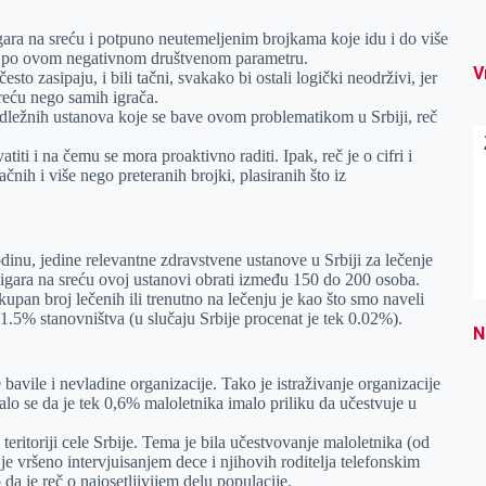
gara na sreću i potpuno neutemeljenim brojkama koje idu i do više
eka po ovom negativnom društvenom parametru.
V
to zasipaju, i bili tačni, svakako bi ostali logički neodrživi, jer
 sreću nego samih igrača.
dležnih ustanova koje se bave ovom problematikom u Srbiji, reč
iti i na čemu se mora proaktivno raditi. Ipak, reč je o cifri i
čnih i više nego preteranih brojki, plasiranih što iz
nu, jedine relevantne zdravstvene ustanove u Srbiji za lečenje
d igara na sreću ovoj ustanovi obrati između 150 do 200 osoba.
kupan broj lečenih ili trenutno na lečenju je kao što smo naveli
1.5% stanovništva (u slučaju Srbije procenat je tek 0.02%).
N
avile i nevladine organizacije. Tako je istraživanje organizacije
lo se da je tek 0,6% maloletnika imalo priliku da učestvuje u
ritoriji cele Srbije. Tema je bila učestvovanje maloletnika (od
je vršeno intervjuisanjem dece i njihovih roditelja telefonskim
 da je reč o najosetljivijem delu populacije.