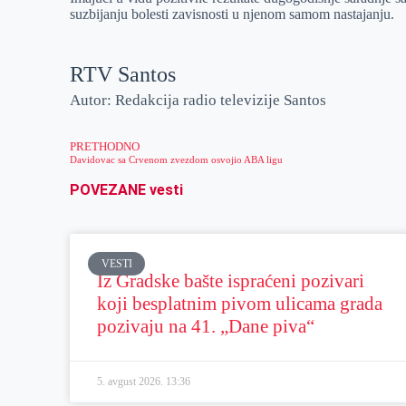
suzbijanju bolesti zavisnosti u njenom samom nastajanju.
RTV Santos
Autor: Redakcija radio televizije Santos
PRETHODNO
Davidovac sa Crvenom zvezdom osvojio ABA ligu
POVEZANE vesti
VESTI
Iz Gradske bašte ispraćeni pozivari
koji besplatnim pivom ulicama grada
pozivaju na 41. „Dane piva“
5. avgust 2026.
13:36