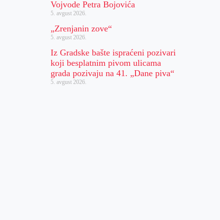
Vojvode Petra Bojovića
5. avgust 2026.
„Zrenjanin zove“
5. avgust 2026.
Iz Gradske bašte ispraćeni pozivari
koji besplatnim pivom ulicama
grada pozivaju na 41. „Dane piva“
5. avgust 2026.