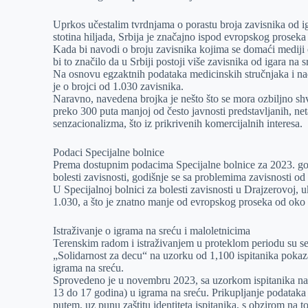
r
n
A
i
Uprkos učestalim tvrdnjama o porastu broja zavisnika od i
p
l
stotina hiljada, Srbija je značajno ispod evropskog pros
Kada bi navodi o broju zavisnika kojima se domaći mediji čes
p
bi to značilo da u Srbiji postoji više zavisnika od igara na
Na osnovu egzaktnih podataka medicinskih stručnjaka i na
je o brojci od 1.030 zavisnika.
Naravno, navedena brojka je nešto što se mora ozbiljno shvat
preko 300 puta manjoj od često javnosti predstavljanih, neta
senzacionalizma, što iz prikrivenih komercijalnih interesa.
Podaci Specijalne bolnice
Prema dostupnim podacima Specijalne bolnice za 2023. godi
bolesti zavisnosti, godišnje se sa problemima zavisnosti o
U Specijalnoj bolnici za bolesti zavisnosti u Drajzerovoj, u
1.030, a što je znatno manje od evropskog proseka od oko 
Istraživanje o igrama na sreću i maloletnicima
Terenskim radom i istraživanjem u proteklom periodu su se b
„Solidarnost za decu“ na uzorku od 1,100 ispitanika pokaza
igrama na sreću.
Sprovedeno je u novembru 2023, sa uzorkom ispitanika na te
13 do 17 godina) u igrama na sreću. Prikupljanje podataka 
putem, uz punu zaštitu identiteta ispitanika, s obzirom na to