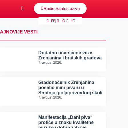
Radio Santos uživo
FB
IG
YT
AJNOVIJE VESTI
Dodatno učvršćene veze
Zrenjanina i bratskih gradova
7. avgust 2026.
Gradonačelnik Zrenjanina
posetio mini-pivaru u
Srednjoj poljoprivrednoj školi
7. avgust 2026.
Manifestacija „Dani piva“
protiče u znaku kvalitetne
muzike i dobre zabave