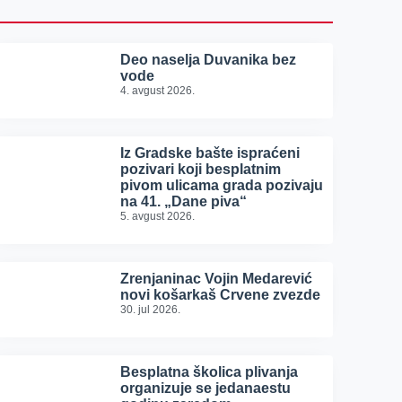
Deo naselja Duvanika bez
vode
4. avgust 2026.
Iz Gradske bašte ispraćeni
pozivari koji besplatnim
pivom ulicama grada pozivaju
na 41. „Dane piva“
5. avgust 2026.
Zrenjaninac Vojin Medarević
novi košarkaš Crvene zvezde
30. jul 2026.
Besplatna školica plivanja
organizuje se jedanaestu