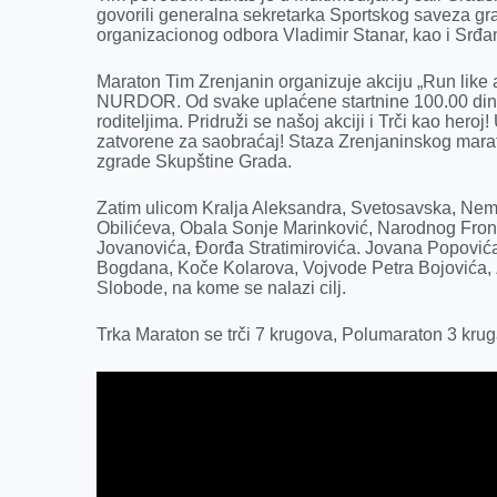
k
e
n
p
govorili generalna sekretarka Sportskog saveza g
r
organizacionog odbora Vladimir Stanar, kao i Srđan
Maraton Tim Zrenjanin organizuje akciju „Run like 
NURDOR. Od svake uplaćene startnine 100.00 dina
roditeljima. Pridruži se našoj akciji i Trči kao hero
zatvorene za saobraćaj! Staza Zrenjaninskog marato
zgrade Skupštine Grada.
Zatim ulicom Kralja Aleksandra, Svetosavska, Nem
Obilićeva, Obala Sonje Marinković, Narodnog Front
Jovanovića, Đorđa Stratimirovića. Jovana Popović
Bogdana, Koče Kolarova, Vojvode Petra Bojovića, 
Slobode, na kome se nalazi cilj.
Trka Maraton se trči 7 krugova, Polumaraton 3 krug