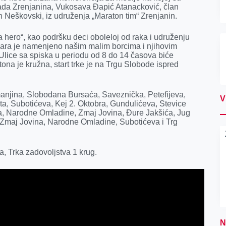
rada Zrenjanina, Vukosava Đapić Atanacković, član
 Neškovski, iz udruženja „Maraton tim“ Zrenjanin.
a hero“, kao podršku deci oboleloj od raka i udruženju
ra je namenjeno našim malim borcima i njihovim
j! Ulice sa spiska u periodu od 8 do 14 časova biće
na je kružna, start trke je na Trgu Slobode ispred
anjina, Slobodana Bursaća, Saveznička, Petefijeva,
V
a, Subotićeva, Kej 2. Oktobra, Gundulićeva, Stevice
a, Narodne Omladine, Zmaj Jovina, Đure Jakšića, Jug
Zmaj Jovina, Narodne Omladine, Subotićeva i Trg
a, Trka zadovoljstva 1 krug.
N