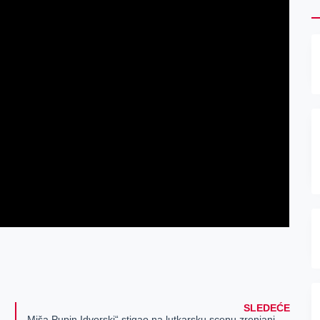
SLEDEĆE
e tačan broj zavisnika od igara na sreću u Srbiji
„Miša Pupin Idvorski“ stigao na lutkarsku scenu zrenjaninskog Narodnog pozorišta