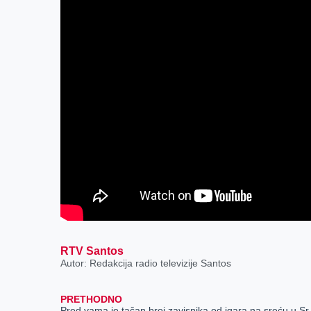
RTV Santos
Autor: Redakcija radio televizije Santos
PRETHODNO
Pred vama j