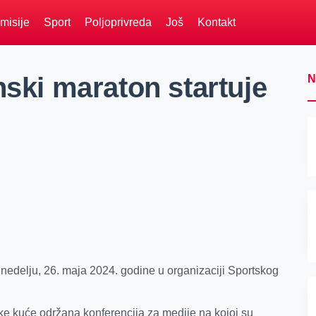
misije
Sport
Poljoprivreda
Još
Kontakt
nski maraton startuje
N
 nedelju, 26. maja 2024. godine u organizaciji Sportskog
e kuće održana konferencija za medije na kojoj su