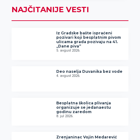
NAJČITANIJE VESTI
Iz Gradske bašte ispraćeni
pozivari koji besplatnim pivom
ulicama grada pozivaju na 41.
„Dane piva“
5. avgust 2026.
Deo naselja Duvanika bez vode
4. avgust 2026.
Besplatna školica plivanja
organizuje se jedanaestu
godinu zaredom
8. jul 2026.
Zrenjaninac Vojin Medarević