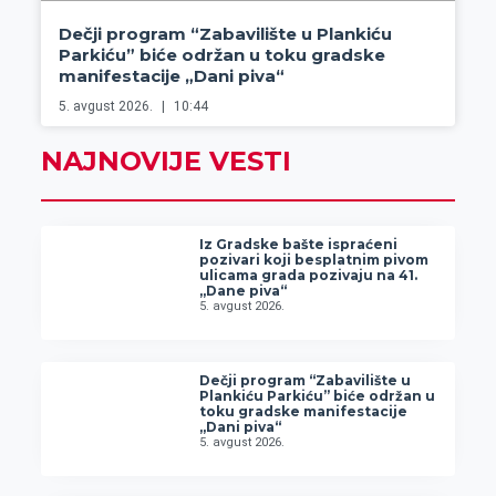
Dečji program “Zabavilište u Plankiću
Parkiću” biće održan u toku gradske
manifestacije „Dani piva“
5. avgust 2026.
10:44
NAJNOVIJE VESTI
Iz Gradske bašte ispraćeni
pozivari koji besplatnim pivom
ulicama grada pozivaju na 41.
„Dane piva“
5. avgust 2026.
Dečji program “Zabavilište u
Plankiću Parkiću” biće održan u
toku gradske manifestacije
„Dani piva“
5. avgust 2026.