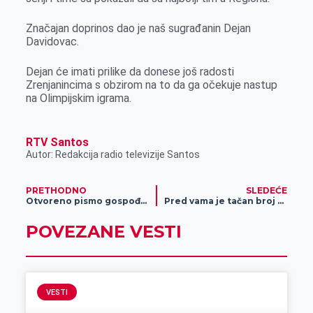
r
Značajan doprinos dao je naš sugrađanin Dejan
Davidovac.
Dejan će imati prilike da donese još radosti
Zrenjanincima s obzirom na to da ga očekuje nastup
na Olimpijskim igrama.
RTV Santos
Autor: Redakcija radio televizije Santos
PRETHODNO
SLEDEĆE
Otvoreno pismo gospođi Rodi
Pred vama je tačan broj zavisnika od igara na sreću u Srbiji
POVEZANE VESTI
VESTI