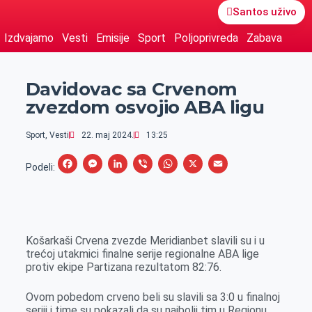
Santos uživo
Izdvajamo
Vesti
Emisije
Sport
Poljoprivreda
Zabava
Davidovac sa Crvenom
zvezdom osvojio ABA ligu
Sport
,
Vesti
22. maj 2024.
13:25
F
M
L
V
W
X
E
Podeli:
a
e
i
i
h
m
c
s
n
b
a
a
e
s
k
e
t
i
Košarkaši Crvena zvezde Meridianbet slavili su i u
b
e
e
r
s
l
trećoj utakmici finalne serije regionalne ABA lige
o
n
d
A
protiv ekipe Partizana rezultatom 82:76.
o
g
I
p
Ovom pobedom crveno beli su slavili sa 3:0 u finalnoj
k
e
n
p
seriji i time su pokazali da su najbolji tim u Regionu.