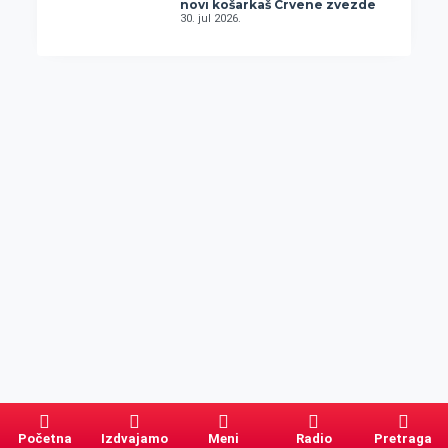
novi košarkaš Crvene zvezde
30. jul 2026.
Početna
Izdvajamo
Meni
Radio
Pretraga