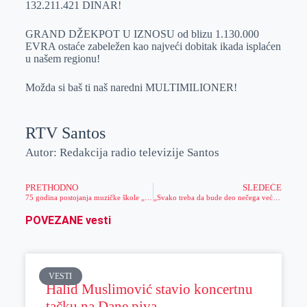
132.211.421 DINAR!
GRAND DŽEKPOT U IZNOSU od blizu 1.130.000
EVRA ostaće zabeležen kao najveći dobitak ikada isplaćen
u našem regionu!
Možda si baš ti naš naredni MULTIMILIONER!
RTV Santos
Autor: Redakcija radio televizije Santos
PRETHODNO
SLEDEĆE
75 godina postojanja muzičke škole „Josif Marinković“
„Svako treba da bude deo nečega većeg kako bismo stvorili bolji svet“
POVEZANE vesti
VESTI
Halid Muslimović stavio koncertnu
tačku na Dane piva