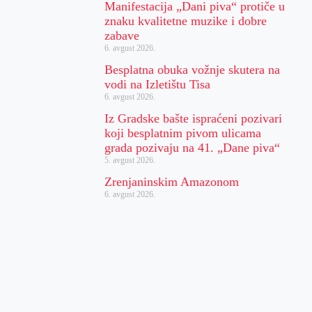
Manifestacija „Dani piva“ protiče u
znaku kvalitetne muzike i dobre
zabave
6. avgust 2026.
Besplatna obuka vožnje skutera na
vodi na Izletištu Tisa
6. avgust 2026.
Iz Gradske bašte ispraćeni pozivari
koji besplatnim pivom ulicama
grada pozivaju na 41. „Dane piva“
5. avgust 2026.
Zrenjaninskim Amazonom
6. avgust 2026.