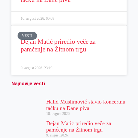
10. avgust 2026.
00:08
VESTI
Dejan Matić priredio veče za
pamćenje na Žitnom trgu
9. avgust 2026.
23:19
Najnovije vesti
Halid Muslimović stavio koncertnu
tačku na Dane piva
10. avgust 2026.
Dejan Matić priredio veče za
pamćenje na Žitnom trgu
9. avgust 2026.