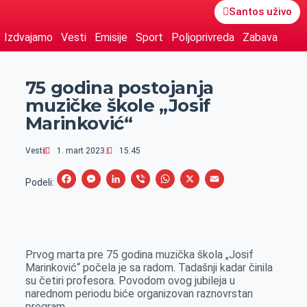
Santos uživo
Izdvajamo
Vesti
Emisije
Sport
Poljoprivreda
Zabava
75 godina postojanja
muzičke škole „Josif
Marinković“
Vesti
1. mart 2023.
15:45
F
M
L
V
W
X
E
Podeli:
a
e
i
i
h
m
c
s
n
b
a
a
e
s
k
e
t
i
Prvog marta pre 75 godina muzička škola „Josif
b
e
e
r
s
l
Marinković“ počela je sa radom. Tadašnji kadar činila
o
n
d
A
su četiri profesora. Povodom ovog jubileja u
narednom periodu biće organizovan raznovrstan
o
g
I
p
program.