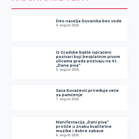
Deo naselja Duvanika bez vode
4. avgust 2026.
Iz Gradske bašte ispraćeni
pozivari koji besplatnim pivom
ulicama grada pozivaju na 41.
„Dane piva“
5. avgust 2026.
Sasa Kovačević priređuje veče
za pamćenje
7. avgust 2026.
Manifestacija „Dani piva“
protiče u znaku kvalitetne
muzike i dobre zabave
6. avgust 2026.