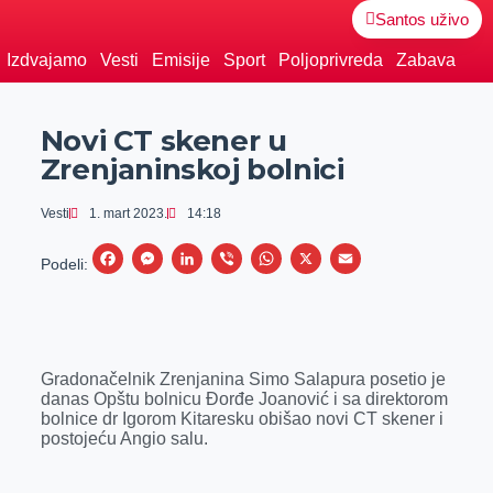
Santos uživo
Izdvajamo
Vesti
Emisije
Sport
Poljoprivreda
Zabava
Novi CT skener u
Zrenjaninskoj bolnici
Vesti
1. mart 2023.
14:18
F
M
L
V
W
X
E
Podeli:
a
e
i
i
h
m
c
s
n
b
a
a
e
s
k
e
t
i
Gradonačelnik Zrenjanina Simo Salapura posetio je
b
e
e
r
s
l
danas Opštu bolnicu Đorđe Joanović i sa direktorom
o
n
d
A
bolnice dr Igorom Kitaresku obišao novi CT skener i
postojeću Angio salu.
o
g
I
p
k
e
n
p