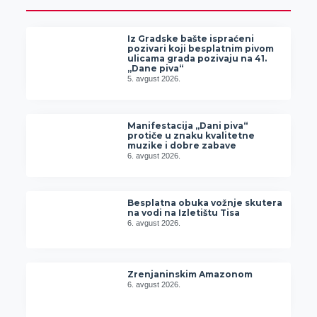
Iz Gradske bašte ispraćeni
pozivari koji besplatnim pivom
ulicama grada pozivaju na 41.
„Dane piva“
5. avgust 2026.
Manifestacija „Dani piva“
protiče u znaku kvalitetne
muzike i dobre zabave
6. avgust 2026.
Besplatna obuka vožnje skutera
na vodi na Izletištu Tisa
6. avgust 2026.
Zrenjaninskim Amazonom
6. avgust 2026.