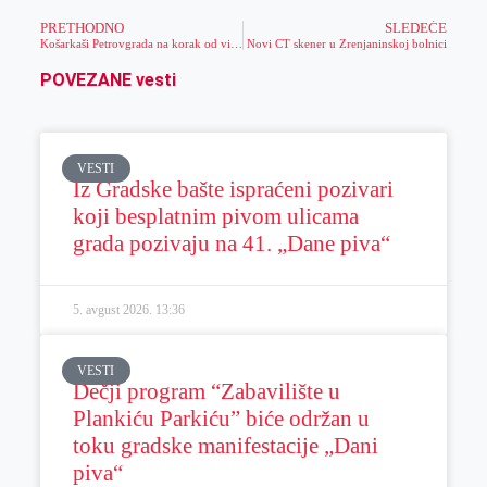
PRETHODNO
SLEDEĆE
Košarkaši Petrovgrada na korak od višeg ranga
Novi CT skener u Zrenjaninskoj bolnici
POVEZANE vesti
VESTI
Iz Gradske bašte ispraćeni pozivari
koji besplatnim pivom ulicama
grada pozivaju na 41. „Dane piva“
5. avgust 2026.
13:36
VESTI
Dečji program “Zabavilište u
Plankiću Parkiću” biće održan u
toku gradske manifestacije „Dani
piva“