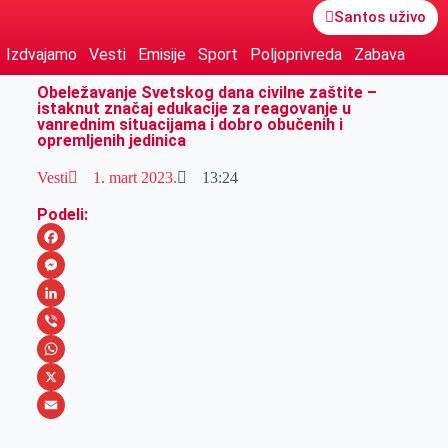
Santos uživo
Izdvajamo
Vesti
Emisije
Sport
Poljoprivreda
Zabava
Obeležavanje Svetskog dana civilne zaštite –
istaknut značaj edukacije za reagovanje u
vanrednim situacijama i dobro obučenih i
opremljenih jedinica
Vesti
1. mart 2023.
13:24
Podeli:
F
a
M
c
e
L
e
s
i
V
b
s
n
i
W
o
e
k
b
h
X
o
n
e
e
a
E