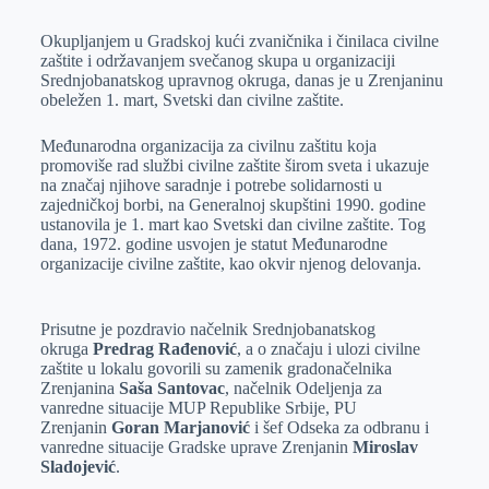
k
g
d
r
t
m
Okupljanjem u Gradskoj kući zvaničnika i činilaca civilne
e
I
s
a
zaštite i održavanjem svečanog skupa u organizaciji
r
n
A
i
Srednjobanatskog upravnog okruga, danas je u Zrenjaninu
obeležen 1. mart, Svetski dan civilne zaštite.
p
l
p
Međunarodna organizacija za civilnu zaštitu koja
promoviše rad službi civilne zaštite širom sveta i ukazuje
na značaj njihove saradnje i potrebe solidarnosti u
zajedničkoj borbi, na Generalnoj skupštini 1990. godine
ustanovila je 1. mart kao Svetski dan civilne zaštite. Tog
dana, 1972. godine usvojen je statut Međunarodne
organizacije civilne zaštite, kao okvir njenog delovanja.
Prisutne je pozdravio načelnik Srednjobanatskog
okruga
Predrag Rađenović
, a o značaju i ulozi civilne
zaštite u lokalu govorili su zamenik gradonačelnika
Zrenjanina
Saša Santovac
, načelnik Odeljenja za
vanredne situacije MUP Republike Srbije, PU
Zrenjanin
Goran Marjanović
i šef Odseka za odbranu i
vanredne situacije Gradske uprave Zrenjanin
Miroslav
Sladojević
.