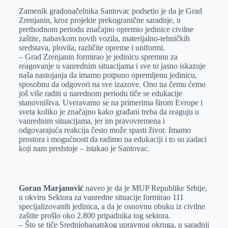
Zamenik gradonačelnika Santovac podsetio je da je Grad
Zrenjanin, kroz projekte prekogranične saradnje, u
prethodnom periodu značajno opremio jedinice civilne
zaštite, nabavkom novih vozila, materijalno-tehničkih
sredstava, plovila, različite opreme i uniformi.
– Grad Zrenjanin formirao je jedinicu spremnu za
reagovanje u vanrednim situacijama i sve to jasno iskazuje
naša nastojanja da imamo potpuno opremljenu jedinicu,
sposobnu da odgovori na sve izazove. Ono na čemu ćemo
još više raditi u narednom periodu tiče se edukacije
stanovništva. Uveravamo se na primerima širom Evrope i
sveta koliko je značajno kako građani treba da reaguju u
vanrednim situacijama, jer im pravovremena i
odgovarajuća reakcija često može spasti život. Imamo
prostora i mogućnosti da radimo na edukaciji i to su zadaci
koji nam predstoje – istakao je Santovac.
Goran Marjanović
naveo je da je MUP Republike Srbije,
u okviru Sektora za vanredne situacije formirao 111
specijalizovanih jedinica, a da je osnovnu obuku iz civilne
zaštite prošlo oko 2.800 pripadnika tog sektora.
– Što se tiče Srednjobanatskog upravnog okruga, u saradnji