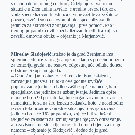
s nacionalnim trening centrom, Odeljenje za vanredne
situacije u Zrenjaninu izvršilo je trening prvog i drugog
voda specijalizovanih jedinica civilne zaštite za zaštitu od
požara, izvršili smo osnovnu obuku specijalizovanih
jedinica za aktivnosti zbrinjavanja i prve pomoći, kao i
trening pripadnika ovih specijalizovanih jedinica koji su
završili osnovnu obuku – objasnio je Marjanović.
Miroslav Sladojević
istakao je da grad Zrenjanin ima
spremne jedinice za reagovanje, u skladu s procenom rizika
za teritoriju grada i na osnovu odgovarajuće odluke donete
od strane Skupštine grada.
– Grad Zrenjanin obavio je dimenzionisanje sistema,
formacije i ljudstva, i u toku ove godine izvršiće
popunjavanje jedinica civilne zaštite opšte namene, kao i
specijalizovane jedinice za uzbunjivanje. Jedinica opšte
namene broji 90 pripadnika, biće organizovani u tri voda, i
namenjena je za najširu lepezu zadataka koje je neophodno
izvršiti tokom same vanredne situacije. Specijalizovana
jedinica brojaće 162 pripadnika, koji će biti zaduženi
isključivo za sistem za uzbunjivanje i njegovo održavanje,
a u zavisnosti od situacije, mogu biti upotrebljeni za druge
namene – objasnio je Sladojević i dodao da je grad