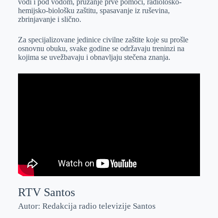
vodi i pod vodom, pružanje prve pomoći, radiološko-
hemijsko-biološku zaštitu, spasavanje iz ruševina,
zbrinjavanje i slično.
Za specijalizovane jedinice civilne zaštite koje su prošle
osnovnu obuku, svake godine se održavaju treninzi na
kojima se uvežbavaju i obnavljaju stečena znanja.
RTV Santos
Autor: Redakcija radio televizije Santos