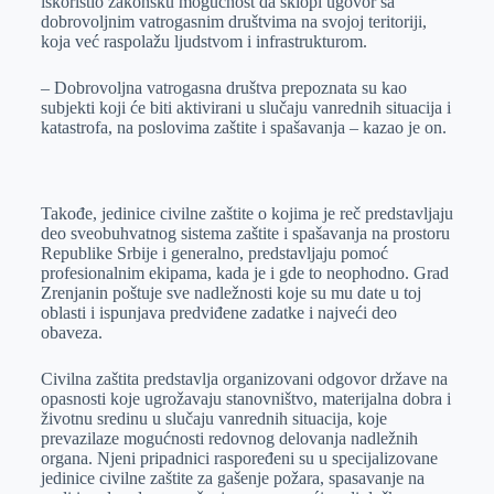
iskoristio zakonsku mogućnost da sklopi ugovor sa
dobrovoljnim vatrogasnim društvima na svojoj teritoriji,
koja već raspolažu ljudstvom i infrastrukturom.
– Dobrovoljna vatrogasna društva prepoznata su kao
subjekti koji će biti aktivirani u slučaju vanrednih situacija i
katastrofa, na poslovima zaštite i spašavanja – kazao je on.
Takođe, jedinice civilne zaštite o kojima je reč predstavljaju
deo sveobuhvatnog sistema zaštite i spašavanja na prostoru
Republike Srbije i generalno, predstavljaju pomoć
profesionalnim ekipama, kada je i gde to neophodno. Grad
Zrenjanin poštuje sve nadležnosti koje su mu date u toj
oblasti i ispunjava predviđene zadatke i najveći deo
obaveza.
Civilna zaštita predstavlja organizovani odgovor države na
opasnosti koje ugrožavaju stanovništvo, materijalna dobra i
životnu sredinu u slučaju vanrednih situacija, koje
prevazilaze mogućnosti redovnog delovanja nadležnih
organa. Njeni pripadnici raspoređeni su u specijalizovane
jedinice civilne zaštite za gašenje požara, spasavanje na