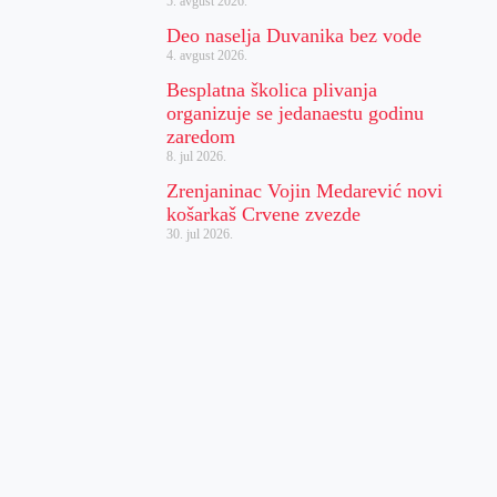
5. avgust 2026.
Deo naselja Duvanika bez vode
4. avgust 2026.
Besplatna školica plivanja
organizuje se jedanaestu godinu
zaredom
8. jul 2026.
Zrenjaninac Vojin Medarević novi
košarkaš Crvene zvezde
30. jul 2026.