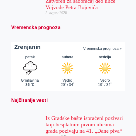
Zatvoren za saobraćaj deo ulice
Vojvode Petra Bojovića
5. avgust 2026.
Vremenska prognoza
Najčitanije vesti
Iz Gradske bašte ispraćeni pozivari
koji besplatnim pivom ulicama
grada pozivaju na 41. „Dane piva“