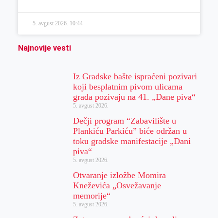
5. avgust 2026.
10:44
Najnovije vesti
Iz Gradske bašte ispraćeni pozivari
koji besplatnim pivom ulicama
grada pozivaju na 41. „Dane piva“
5. avgust 2026.
Dečji program “Zabavilište u
Plankiću Parkiću” biće održan u
toku gradske manifestacije „Dani
piva“
5. avgust 2026.
Otvaranje izložbe Momira
Kneževića „Osvežavanje
memorije“
5. avgust 2026.