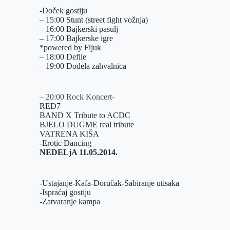
-Doček gostiju
– 15:00 Stunt (street fight vožnja)
– 16:00 Bajkerski pasulj
– 17:00 Bajkerske igre
*powered by Fijuk
– 18:00 Defile
– 19:00 Dodela zahvalnica
– 20:00 Rock Koncert-
RED7
BAND X Tribute to ACDC
BJELO DUGME real tribute
VATRENA KIŠA
-Erotic Dancing
NEDELjA 11.05.2014.
-Ustajanje-Kafa-Doručak-Sabiranje utisaka
-Ispraćaj gostiju
-Zatvaranje kampa