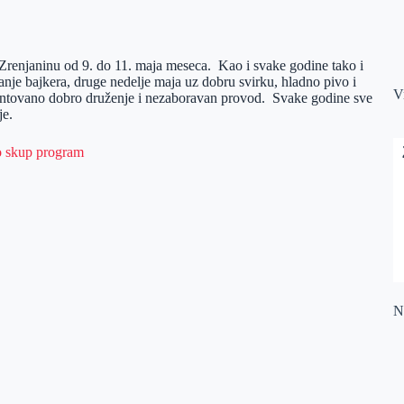
renjaninu od 9. do 11. maja meseca. Kao i svake godine tako i
nje bajkera, druge nedelje maja uz dobru svirku, hladno pivo i
V
rantovano dobro druženje i nezaboravan provod. Svake godine sve
je.
Na