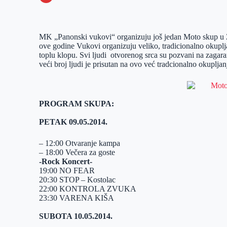
o
n
e
e
a
E
k
g
d
r
t
m
MK „Panonski vukovi“ organizuju još jedan Moto skup u Z
e
I
s
a
ove godine Vukovi organizuju veliko, tradicionalno okuplja
r
n
A
i
toplu klopu. Svi ljudi otvorenog srca su pozvani na zaga
veći broj ljudi je prisutan na ovo već tradcionalno okupljan
p
l
p
PROGRAM SKUPA:
PETAK 09.05.2014.
– 12:00 Otvaranje kampa
– 18:00 Večera za goste
-Rock Koncert-
19:00 NO FEAR
20:30 STOP – Kostolac
22:00 KONTROLA ZVUKA
23:30 VARENA KIŠA
SUBOTA 10.05.2014.