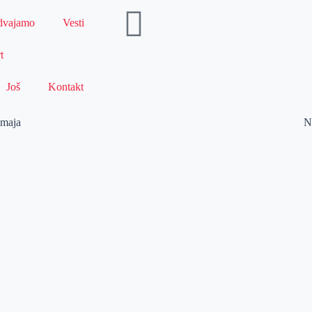
dvajamo
Vesti
t
Još
Kontakt
 maja
N