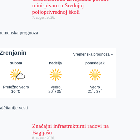
mini-pivaru u Srednjoj
poljoprivrednoj školi
7. avgust 2026.
remenska prognoza
jčitanije vesti
Značajni infrastrukturni radovi na
Bagljašu
8. avgust 2026.