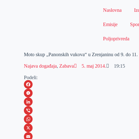
Naslovna
Iz
Emisije
Spor
Poljoprivreda
Moto skup „Panonskih vukova“ u Zrenjaninu od 9. do 11.
Najava događaja
,
Zabava
5. maj 2014.
19:15
Podeli:
F
a
M
c
e
L
e
s
i
V
b
s
n
i
W
o
e
k
b
h
X