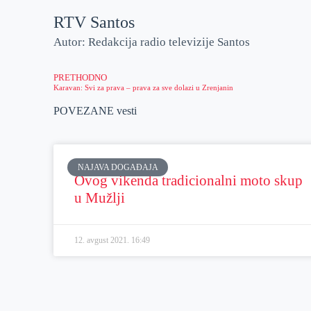
RTV Santos
Autor: Redakcija radio televizije Santos
PRETHODNO
Karavan: Svi za prava – prava za sve dolazi u Zrenjanin
POVEZANE vesti
NAJAVA DOGAĐAJA
Ovog vikenda tradicionalni moto skup
u Mužlji
12. avgust 2021.
16:49