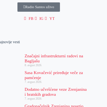
Radio Santos uživo
FB
IG
YT
ajnovije vesti
Značajni infrastrukturni radovi na
Bagljašu
8. avgust 2026.
Sasa Kovačević priređuje veče za
pamćenje
7. avgust 2026.
Dodatno učvršćene veze Zrenjanina
i bratskih gradova
7. avgust 2026.
Gradonačelnik Zrenjanina posetio