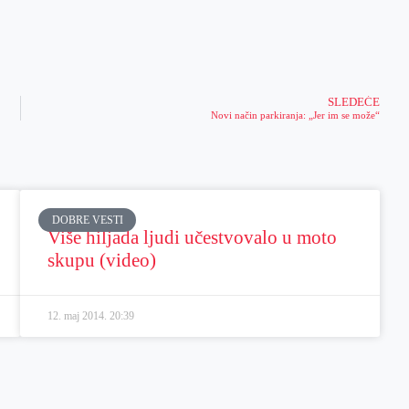
SLEDEĆE
Novi način parkiranja: „Jer im se može“
DOBRE VESTI
Više hiljada ljudi učestvovalo u moto
skupu (video)
12. maj 2014.
20:39