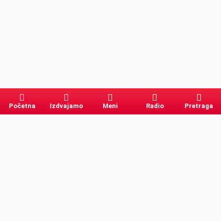
Početna
Izdvajamo
Meni
Radio
Pretraga
Pretraga
Kategorije
Ostalo
Naslovna