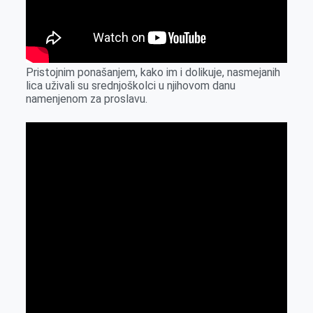
Pristojnim ponašanjem, kako im i dolikuje, nasmejanih
lica uživali su srednjoškolci u njihovom danu
namenjenom za proslavu.