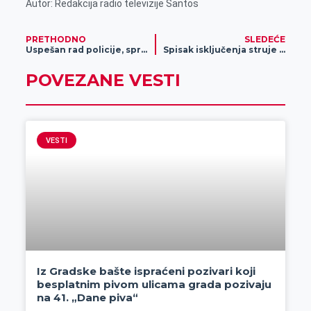
Autor: Redakcija radio televizije Santos
PRETHODNO
SLEDEĆE
Uspešan rad policije, sprečen šverc cigareta (FOTO)
Spisak isključenja struje u Zrenjaninu
POVEZANE VESTI
VESTI
Iz Gradske bašte ispraćeni pozivari koji
besplatnim pivom ulicama grada pozivaju
na 41. „Dane piva“