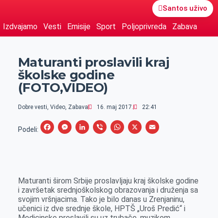
Santos uživo
Izdvajamo
Vesti
Emisije
Sport
Poljoprivreda
Zabava
Maturanti proslavili kraj
školske godine
(FOTO,VIDEO)
Dobre vesti
,
Video
,
Zabava
16. maj 2017.
22:41
F
M
L
V
W
X
E
Podeli:
a
e
i
i
h
m
c
s
n
b
a
a
e
s
k
e
t
i
Maturanti širom Srbije proslavljaju kraj školske godine
b
e
e
r
s
l
i završetak srednjoškolskog obrazovanja i druženja sa
o
n
d
A
svojim vršnjacima. Tako je bilo danas u Zrenjaninu,
učenici iz dve srednje škole, HPTŠ „Uroš Predić“ i
o
g
I
p
Medicinske proslavili su uz trubače, muzikom,