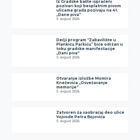
Iz Gradske bašte ispraćeni
pozivari koji besplatnim pivom
ulicama grada pozivaju na 41.
„Dane piva“
5. avgust 2026.
Dečji program “Zabavilište u
Plankiću Parkiću” biće održan u
toku gradske manifestacije
„Dani piva“
5. avgust 2026.
Otvaranje izložbe Momira
Kneževića „Osvežavanje
memorije“
5. avgust 2026.
Zatvoren za saobraćaj deo ulice
Vojvode Petra Bojovića
5. avgust 2026.