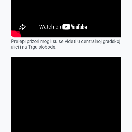
Prelepi prizori mogli su se videti u centralnoj gradskoj
ulici i na Trgu slobode.