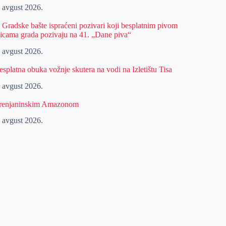
. avgust 2026.
z Gradske bašte ispraćeni pozivari koji besplatnim pivom
licama grada pozivaju na 41. „Dane piva“
. avgust 2026.
esplatna obuka vožnje skutera na vodi na Izletištu Tisa
. avgust 2026.
renjaninskim Amazonom
. avgust 2026.