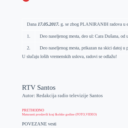
o
n
e
e
a
E
k
g
d
r
t
m
e
I
s
a
Dana
17.05.2017.
g. se zbog PLANIRANIH radova u el.
r
n
A
i
1.
Deo naseljenog mesta, deo ul: Cara Dušana, od u
p
l
p
2.
Deo naseljenog mesta, prikazan na skici datoj u 
U slučaju loših vremenskih uslova, radovi se odlažu!
RTV Santos
Autor: Redakcija radio televizije Santos
PRETHODNO
Maturanti proslavili kraj školske godine (FOTO,VIDEO)
POVEZANE vesti