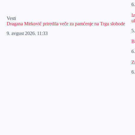
6
I
Vesti
u
Dragana Mirković priredila veče za pamćenje na Trgu slobode
5
9. avgust 2026.
11:33
B
6
Z
6