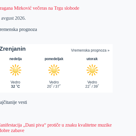
ragana Mirković večeras na Trgu slobode
. avgust 2026.
remenska prognoza
jčitanije vesti
anifestacija „Dani piva“ protiče u znaku kvalitetne muzike
 dobre zabave