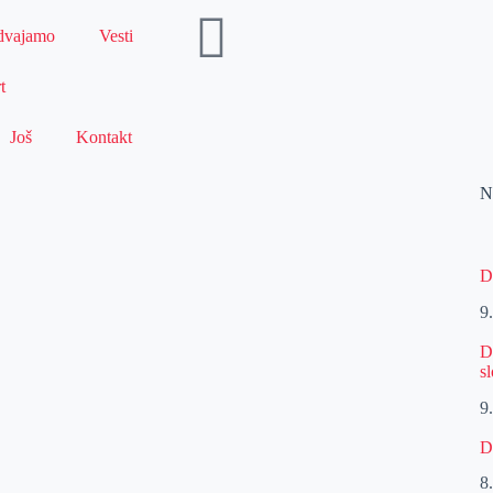
dvajamo
Vesti
t
Još
Kontakt
N
D
9
D
s
9
D
8