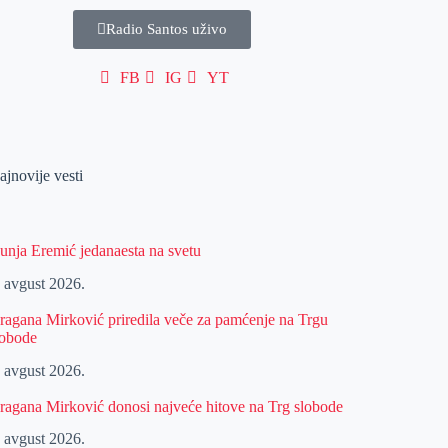
Radio Santos uživo
FB
IG
YT
ajnovije vesti
unja Eremić jedanaesta na svetu
. avgust 2026.
ragana Mirković priredila veče za pamćenje na Trgu
lobode
. avgust 2026.
ragana Mirković donosi najveće hitove na Trg slobode
. avgust 2026.