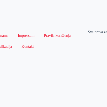
Sva prava z
 nama
Impressum
Pravila korišćenja
likacija
Kontakt
Naslovna