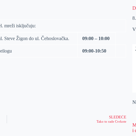
D
8
 mreži isključuju:
V
l. Steve Žigon do ul. Čehoslovačka.
09:00 – 10:00
prilogu
09:00-10:50
Na
SLEDEĆE
Tako to rade Cvrkote
M
i