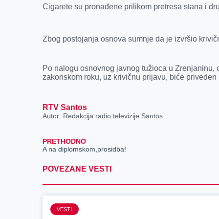
k
e
n
p
Cigarete su pronađene prilikom pretresa stana i drug
r
Zbog postojanja osnova sumnje da je izvršio krivičn
Po nalogu osnovnog javnog tužioca u Zrenjaninu, 
zakonskom roku, uz krivičnu prijavu, biće priveden u
RTV Santos
Autor: Redakcija radio televizije Santos
PRETHODNO
A na diplomskom,prosidba!
POVEZANE VESTI
VESTI