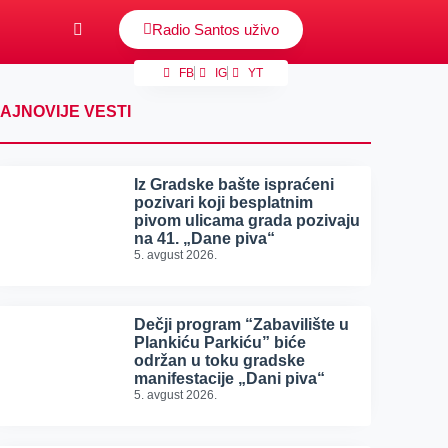
Radio Santos uživo
FB
IG
YT
AJNOVIJE VESTI
Iz Gradske bašte ispraćeni
pozivari koji besplatnim
pivom ulicama grada pozivaju
na 41. „Dane piva“
5. avgust 2026.
Dečji program “Zabavilište u
Plankiću Parkiću” biće
održan u toku gradske
manifestacije „Dani piva“
5. avgust 2026.