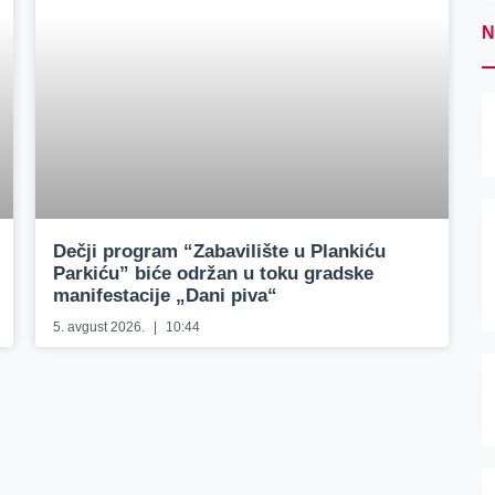
N
Dečji program “Zabavilište u Plankiću
Parkiću” biće održan u toku gradske
manifestacije „Dani piva“
5. avgust 2026.
10:44