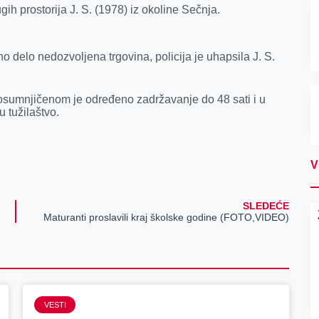
ih prostorija J. S. (1978) iz okoline Sečnja.
o delo nedozvoljena trgovina, policija je uhapsila J. S.
osumnjičenom je određeno zadržavanje do 48 sati i u
 tužilaštvo.
V
SLEDEĆE
Maturanti proslavili kraj školske godine (FOTO,VIDEO)
VESTI