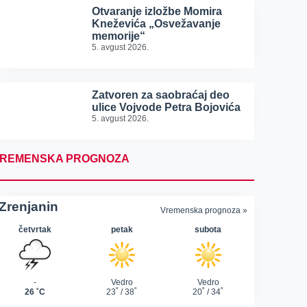
Otvaranje izložbe Momira
Kneževića „Osvežavanje
memorije“
5. avgust 2026.
Zatvoren za saobraćaj deo
ulice Vojvode Petra Bojovića
5. avgust 2026.
REMENSKA PROGNOZA