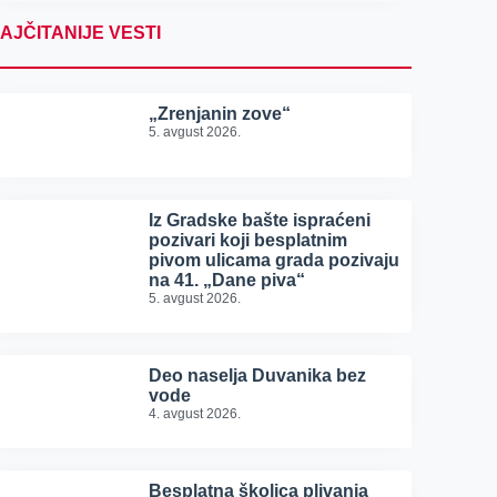
AJČITANIJE VESTI
„Zrenjanin zove“
5. avgust 2026.
Iz Gradske bašte ispraćeni
pozivari koji besplatnim
pivom ulicama grada pozivaju
na 41. „Dane piva“
5. avgust 2026.
Deo naselja Duvanika bez
vode
4. avgust 2026.
Besplatna školica plivanja