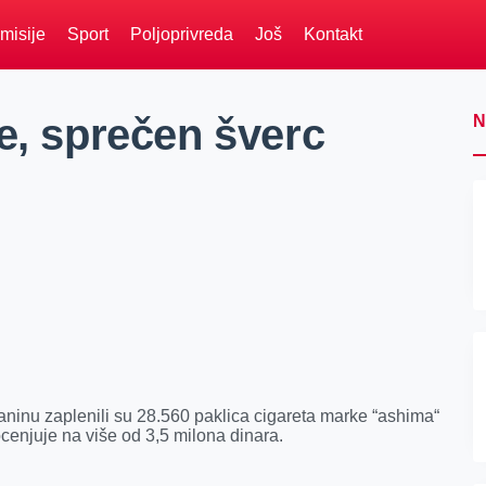
misije
Sport
Poljoprivreda
Još
Kontakt
e, sprečen šverc
N
janinu zaplenili su 28.560 paklica cigareta marke “ashima“
ocenjuje na više od 3,5 milona dinara.