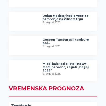
Dejan Matić priredio veče za
pamćenje na Žitnom trgu
9. avgust 2026.
Gospon Tamburaši i tambure
poj…
9. avgust 2026.
Mladi kajakaši blistali na XV
Međunarodnoj regati „Begej
2026“
9. avgust 2026.
VREMENSKA PROGNOZA