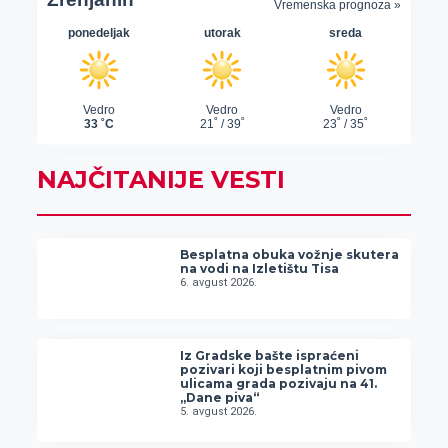
NAJČITANIJE VESTI
Besplatna obuka vožnje skutera
na vodi na Izletištu Tisa
6. avgust 2026.
Iz Gradske bašte ispraćeni
pozivari koji besplatnim pivom
ulicama grada pozivaju na 41.
„Dane piva“
5. avgust 2026.