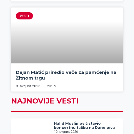
VESTI
Dejan Matić priredio veče za pamćenje na
Žitnom trgu
9. avgust 2026.
23:19
NAJNOVIJE VESTI
Halid Muslimović stavio
koncertnu tačku na Dane piva
10. avgust 2026.