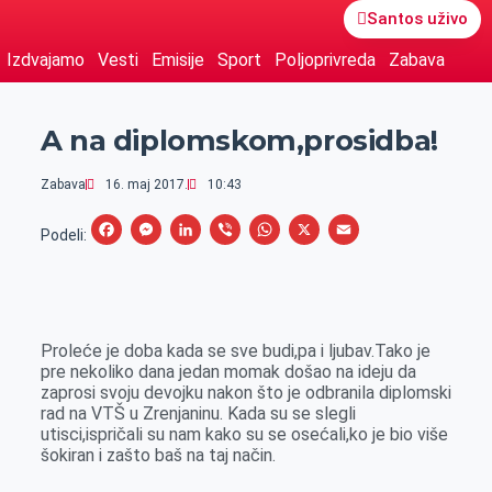
Santos uživo
Izdvajamo
Vesti
Emisije
Sport
Poljoprivreda
Zabava
A na diplomskom,prosidba!
Zabava
16. maj 2017.
10:43
F
M
L
V
W
X
E
Podeli:
a
e
i
i
h
m
c
s
n
b
a
a
e
s
k
e
t
i
Proleće je doba kada se sve budi,pa i ljubav.Tako je
b
e
e
r
s
l
pre nekoliko dana jedan momak došao na ideju da
o
n
d
A
zaprosi svoju devojku nakon što je odbranila diplomski
rad na VTŠ u Zrenjaninu. Kada su se slegli
o
g
I
p
utisci,ispričali su nam kako su se osećali,ko je bio više
k
e
n
p
šokiran i zašto baš na taj način.
r