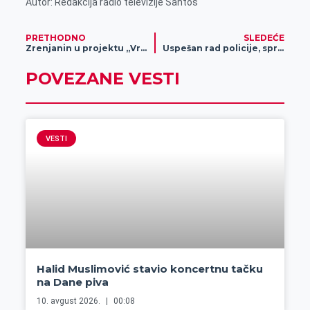
Autor: Redakcija radio televizije Santos
PRETHODNO
SLEDEĆE
Zrenjanin u projektu „Vrtići bez granica“
Uspešan rad policije, sprečen šverc cigareta (FOTO)
POVEZANE VESTI
VESTI
Halid Muslimović stavio koncertnu tačku
na Dane piva
10. avgust 2026.
00:08