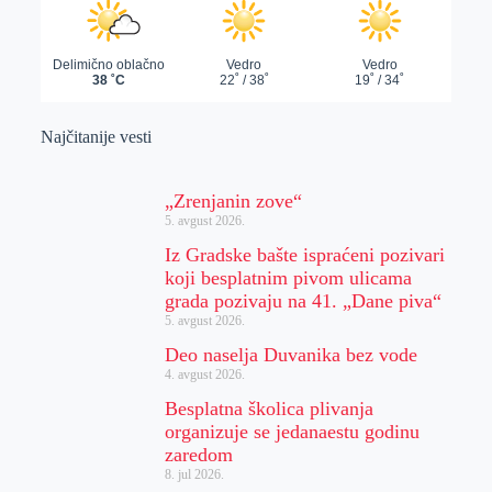
Najčitanije vesti
„Zrenjanin zove“
5. avgust 2026.
Iz Gradske bašte ispraćeni pozivari
koji besplatnim pivom ulicama
grada pozivaju na 41. „Dane piva“
5. avgust 2026.
Deo naselja Duvanika bez vode
4. avgust 2026.
Besplatna školica plivanja
organizuje se jedanaestu godinu
zaredom
8. jul 2026.