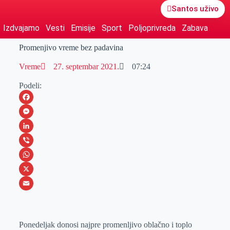
Santos uživo
Izdvajamo
Vesti
Emisije
Sport
Poljoprivreda
Zabava
Promenjivo vreme bez padavina
Vreme
27. septembar 2021.
07:24
Podeli:
F
a
M
c
e
L
e
s
i
V
b
s
n
i
W
o
e
k
b
h
X
o
n
e
e
a
E
k
g
d
r
t
m
Ponedeljak donosi najpre promenljivo oblačno i toplo
e
I
s
a