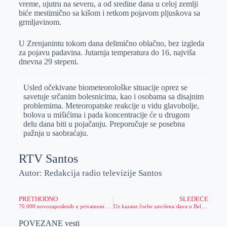
vreme, ujutru na severu, a od sredine dana u celoj zemlji
r
n
A
i
biće mestimično sa kišom i retkom pojavom pljuskova sa
grmljavinom.
p
l
p
U Zrenjanintu tokom dana delimično oblačno, bez izgleda
za pojavu padavina. Jutarnja temperatura do 16, najviša
dnevna 29 stepeni.
Usled očekivane biometeorološke situacije oprez se
savetuje srčanim bolesnicima, kao i osobama sa disajnim
problemima. Meteoropatske reakcije u vidu glavobolјe,
bolova u mišićima i pada koncentracije će u drugom
delu dana biti u pojačanju. Preporučuje se posebna
pažnja u saobraćaju.
RTV Santos
Autor: Redakcija radio televizije Santos
PRETHODNO
SLEDEĆE
70.000 novozaposlenih u privatnom sektoru
Uz kazane čorbe završena slava u Belom Blatu
POVEZANE vesti