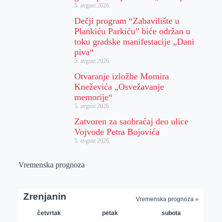
5. avgust 2026.
Dečji program “Zabavilište u
Plankiću Parkiću” biće održan u
toku gradske manifestacije „Dani
piva“
5. avgust 2026.
Otvaranje izložbe Momira
Kneževića „Osvežavanje
memorije“
5. avgust 2026.
Zatvoren za saobraćaj deo ulice
Vojvode Petra Bojovića
5. avgust 2026.
Vremenska prognoza