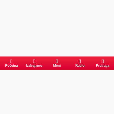
Početna
Izdvajamo
Meni
Radio
Pretraga
Pretraga
Kategorije