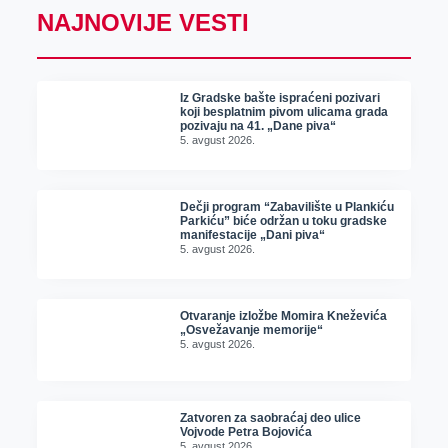
NAJNOVIJE VESTI
Iz Gradske bašte ispraćeni pozivari
koji besplatnim pivom ulicama grada
pozivaju na 41. „Dane piva“
5. avgust 2026.
Dečji program “Zabavilište u Plankiću
Parkiću” biće održan u toku gradske
manifestacije „Dani piva“
5. avgust 2026.
Otvaranje izložbe Momira Kneževića
„Osvežavanje memorije“
5. avgust 2026.
Zatvoren za saobraćaj deo ulice
Vojvode Petra Bojovića
5. avgust 2026.