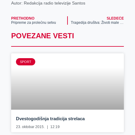
Autor: Redakcija radio televizije Santos
PRETHODNO
SLEDEĆE
Pripreme za prolećnu setvu
Tragedija društva: Životi male dece zavise od milostinje
POVEZANE VESTI
SPORT
Dvestogodišnja tradicija strelaca
23. oktobar 2015.
12:19