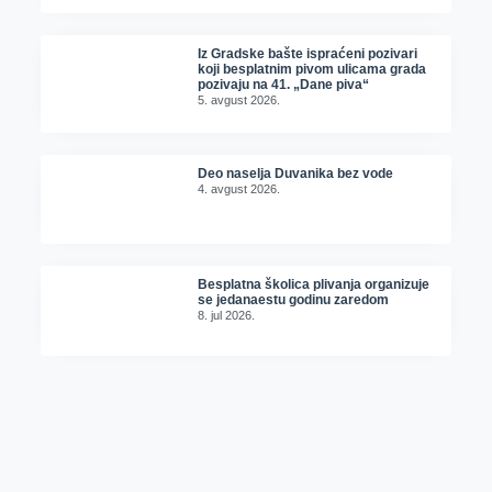
Iz Gradske bašte ispraćeni pozivari
koji besplatnim pivom ulicama grada
pozivaju na 41. „Dane piva“
5. avgust 2026.
Deo naselja Duvanika bez vode
4. avgust 2026.
Besplatna školica plivanja organizuje
se jedanaestu godinu zaredom
8. jul 2026.