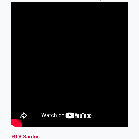
r
RTV Santos