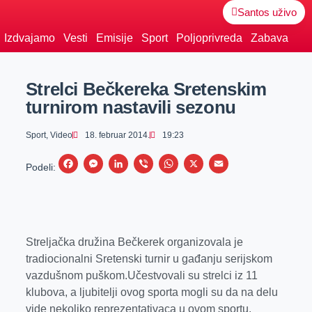
Santos uživo
Izdvajamo
Vesti
Emisije
Sport
Poljoprivreda
Zabava
Strelci Bečkereka Sretenskim
turnirom nastavili sezonu
Sport
,
Video
18. februar 2014.
19:23
F
M
L
V
W
X
E
Podeli:
a
e
i
i
h
m
c
s
n
b
a
a
e
s
k
e
t
i
b
e
e
r
s
l
Streljačka družina Bečkerek organizovala je
tradiocionalni Sretenski turnir u gađanju serijskom
o
n
d
A
vazdušnom puškom.Učestvovali su strelci iz 11
o
g
I
p
klubova, a ljubitelji ovog sporta mogli su da na delu
k
e
n
p
vide nekoliko reprezentativaca u ovom sportu.