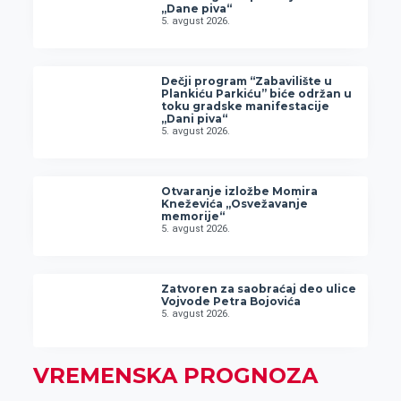
„Dane piva“
5. avgust 2026.
Dečji program “Zabavilište u
Plankiću Parkiću” biće održan u
toku gradske manifestacije
„Dani piva“
5. avgust 2026.
Otvaranje izložbe Momira
Kneževića „Osvežavanje
memorije“
5. avgust 2026.
Zatvoren za saobraćaj deo ulice
Vojvode Petra Bojovića
5. avgust 2026.
VREMENSKA PROGNOZA