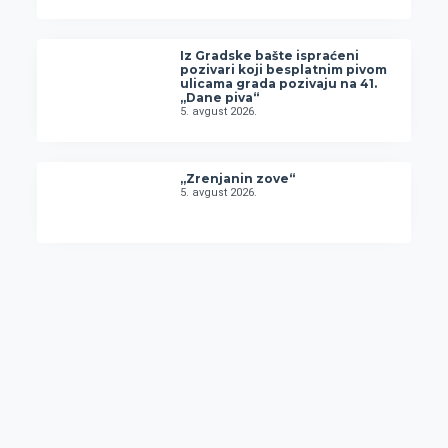
Iz Gradske bašte ispraćeni
pozivari koji besplatnim pivom
ulicama grada pozivaju na 41.
„Dane piva“
5. avgust 2026.
„Zrenjanin zove“
5. avgust 2026.