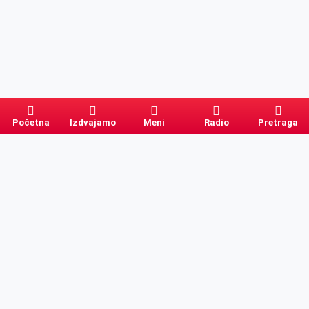
Početna
Izdvajamo
Meni
Radio
Pretraga
Pretraga
Kategorije
Ostalo
Naslovna
Izdvajamo