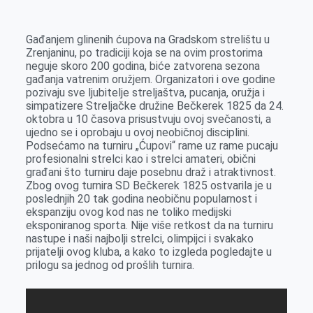
k
g
d
r
t
m
e
I
s
a
Gađanjem glinenih ćupova na Gradskom strelištu u
r
n
A
i
Zrenjaninu, po tradiciji koja se na ovim prostorima
neguje skoro 200 godina, biće zatvorena sezona
p
l
gađanja vatrenim oružjem. Organizatori i ove godine
p
pozivaju sve ljubitelje streljaštva, pucanja, oružja i
simpatizere Streljačke družine Bečkerek 1825 da 24.
oktobra u 10 časova prisustvuju ovoj svečanosti, a
ujedno se i oprobaju u ovoj neobičnoj disciplini.
Podsećamo na turniru „Ćupovi“ rame uz rame pucaju
profesionalni strelci kao i strelci amateri, obični
građani što turniru daje posebnu draž i atraktivnost.
Zbog ovog turnira SD Bečkerek 1825 ostvarila je u
poslednjih 20 tak godina neobičnu popularnost i
ekspanziju ovog kod nas ne toliko medijski
eksponiranog sporta. Nije više retkost da na turniru
nastupe i naši najbolji strelci, olimpijci i svakako
prijatelji ovog kluba, a kako to izgleda pogledajte u
prilogu sa jednog od prošlih turnira.