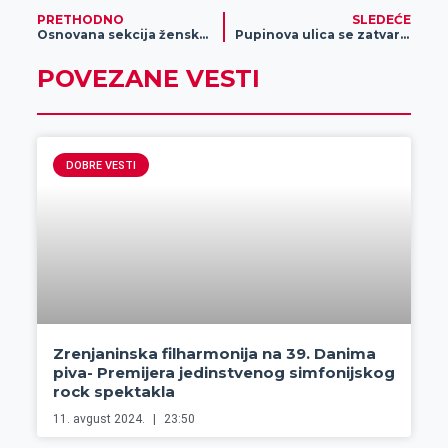
PRETHODNO
SLEDEĆE
Osnovana sekcija ženskog odbojkaškog kluba Klek u Srpskom Itebeju
Pupinova ulica se zatvara za saobraćaj
POVEZANE VESTI
DOBRE VESTI
Zrenjaninska filharmonija na 39. Danima
piva- Premijera jedinstvenog simfonijskog
rock spektakla
11. avgust 2024.
23:50