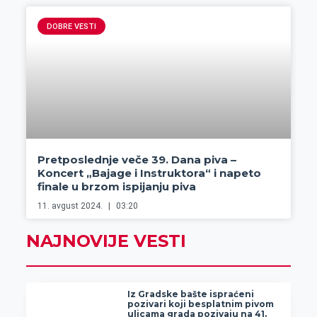
DOBRE VESTI
Pretposlednje veče 39. Dana piva –
Koncert „Bajage i Instruktora“ i napeto
finale u brzom ispijanju piva
11. avgust 2024.
03:20
NAJNOVIJE VESTI
Iz Gradske bašte ispraćeni
pozivari koji besplatnim pivom
ulicama grada pozivaju na 41.