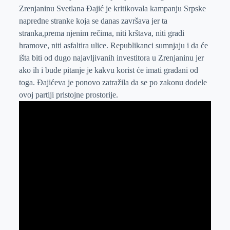
Zrenjaninu Svetlana Đajić je kritikovala kampanju Srpske
r
n
A
i
napredne stranke koja se danas završava jer ta
p
l
stranka,prema njenim rečima, niti krštava, niti gradi
p
hramove, niti asfaltira ulice. Republikanci sumnjaju i da će
išta biti od dugo najavljivanih investitora u Zrenjaninu jer
ako ih i bude pitanje je kakvu korist će imati građani od
toga. Đajićeva je ponovo zatražila da se po zakonu dodele
ovoj partiji pristojne prostorije.