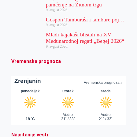
pamćenje na Žitnom trgu
9. avgust 2026.
Gospon Tamburaši i tambure poj…
9. avgust 2026.
Mladi kajakaši blistali na XV
Međunarodnoj regati „Begej 2026“
9. avgust 2026.
Vremenska prognoza
Najčitanije vesti