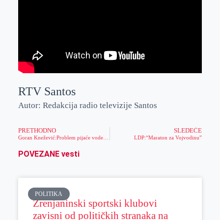
RTV Santos
Autor: Redakcija radio televizije Santos
PRETHODNO
SLEDEĆE
Goran Knežević:Problem pijaće vode u Zrenjaninu biće rešen do juna 2015. godine
LDP:“Maraton za Vojvodinu”
POVEZANE vesti
POLITIKA
Zrenjaninski sportski klubovi
zavisni od političkih stranaka na