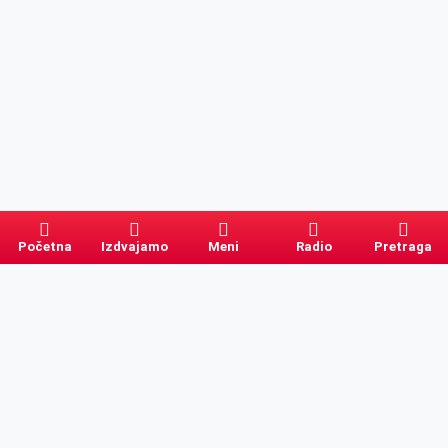
Početna
Izdvajamo
Meni
Radio
Pretraga
Pretraga
Kategorije