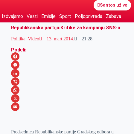
Santos uživo
Izdvajamo
Vesti
Emisije
Sport
Poljoprivreda
Zabava
Republikanska partija:Kritike za kampanju SNS-a
Politika
,
Video
13. mart 2014.
21:28
Podeli:
F
a
M
c
e
L
e
s
i
V
b
s
n
i
W
o
e
k
b
h
X
o
n
e
e
a
E
k
g
d
r
t
m
e
I
s
a
Predsednica Republikanske partije Gradskog odbora u