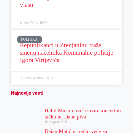
vlasti
6. mart 2014.
18:39
POLITIKA
Republikanci u Zrenjaninu traže
smenu načelnika Komunalne policije
Igora Virijevića
27. februar 2014.
18:31
Najnovije vesti
Halid Muslimović stavio koncertnu
tačku na Dane piva
10. avgust 2026.
Dejan Matić priredio veče za