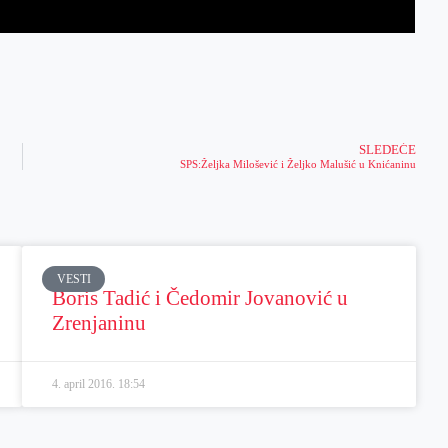
SLEDEĆE
SPS:Željka Milošević i Željko Malušić u Knićaninu
VESTI
Boris Tadić i Čedomir Jovanović u
Zrenjaninu
4. april 2016.
18:54