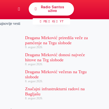
Radio Santos
uživo
FB
IG
YT
ajnovije vesti
Dragana Mirković priredila veče za
pamćenje na Trgu slobode
9. avgust 2026.
Dragana Mirković donosi najveće
hitove na Trg slobode
8. avgust 2026.
Dragana Mirković večeras na Trgu
slobode
8. avgust 2026.
Značajni infrastrukturni radovi na
Bagljašu
8. avgust 2026.