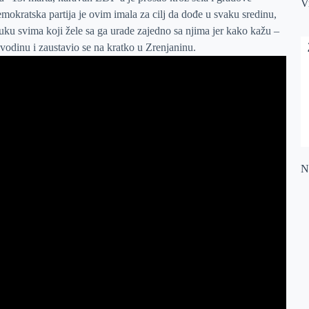
V
ratska partija je ovim imala za cilj da dođe u svaku sredinu,
ruku svima koji žele sa ga urade zajedno sa njima jer kako kažu –
odinu i zaustavio se na kratko u Zrenjaninu.
Na