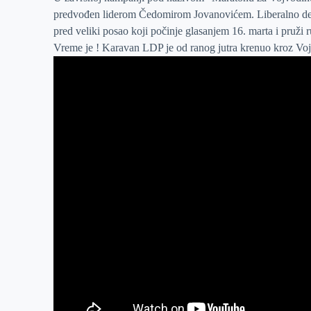
predvođen liderom Čedomirom Jovanovićem. Liberalno demok
r
n
A
i
pred veliki posao koji počinje glasanjem 16. marta i pruži 
p
l
Vreme je ! Karavan LDP je od ranog jutra krenuo kroz Vojv
p