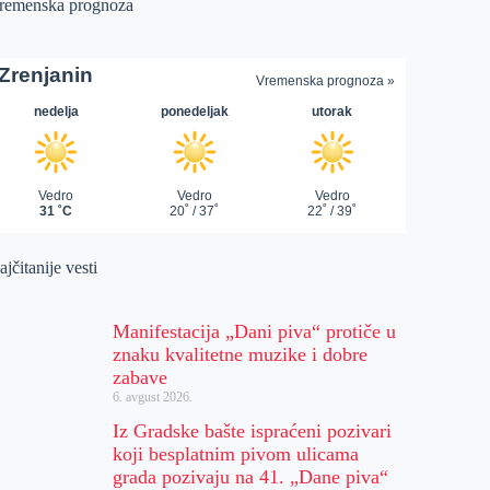
remenska prognoza
jčitanije vesti
Manifestacija „Dani piva“ protiče u
znaku kvalitetne muzike i dobre
zabave
6. avgust 2026.
Iz Gradske bašte ispraćeni pozivari
koji besplatnim pivom ulicama
grada pozivaju na 41. „Dane piva“