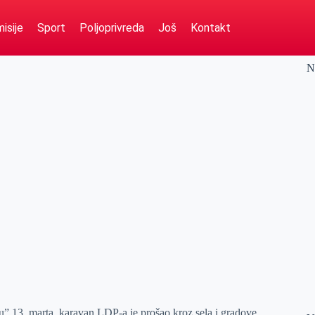
isije
Sport
Poljoprivreda
Još
Kontakt
N
 13. marta, karavan LDP-a je prošao kroz sela i gradove