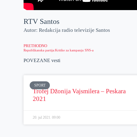
RTV Santos
Autor: Redakcija radio televizije Santos
PRETHODNO
Republikanska partija:Kritike za kampanju SNS-a
POVEZANE vesti
SPORT
Trofej Džonija Vajsmilera – Peskara
2021
20. jul 2021.
09:00