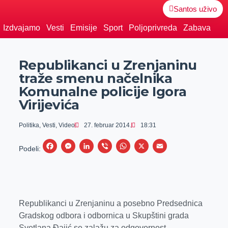
Santos uživo
Izdvajamo
Vesti
Emisije
Sport
Poljoprivreda
Zabava
Republikanci u Zrenjaninu
traže smenu načelnika
Komunalne policije Igora
Virijevića
Politika
,
Vesti
,
Video
27. februar 2014.
18:31
F
M
L
V
W
X
E
Podeli:
a
e
i
i
h
m
c
s
n
b
a
a
e
s
k
e
t
i
b
e
e
r
s
l
Republikanci u Zrenjaninu a posebno Predsednica
Gradskog odbora i odbornica u Skupštini grada
o
n
d
A
Svetlana Đajić se zalažu za odgovornost