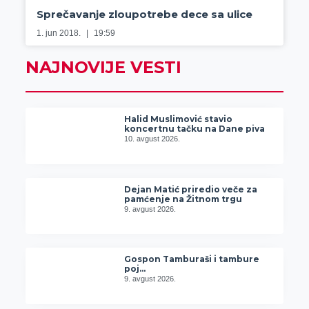
Sprečavanje zloupotrebe dece sa ulice
1. jun 2018.
19:59
NAJNOVIJE VESTI
Halid Muslimović stavio
koncertnu tačku na Dane piva
10. avgust 2026.
Dejan Matić priredio veče za
pamćenje na Žitnom trgu
9. avgust 2026.
Gospon Tamburaši i tambure
poj…
9. avgust 2026.