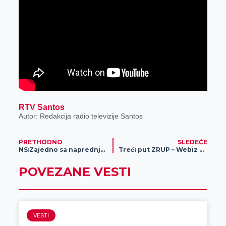
RTV Santos
Autor: Redakcija radio televizije Santos
PRETHODNO
SLEDEĆE
NS:Zajedno sa naprednjacima na izbore
Treći put ZRUP – Webiz Warm UP
POVEZANE VESTI
VESTI