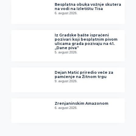
Besplatna obuka vožnje skutera
na vodi na Izletištu Tisa
6. avgust 2026.
Iz Gradske bašte ispraćeni
pozivari koji besplatnim pivom
ulicama grada pozivaju na 41.
„Dane piva“
5. avgust 2026.
Dejan Matić priredio veče za
pamćenje na Žitnom trgu
9. avgust 2026.
Zrenjaninskim Amazonom
6. avgust 2026.