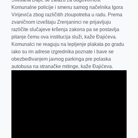
o
g
I
p
Komunalne policije i smenu samog načelnika Igora
k
e
n
p
Virijevića zbog različitih zloupotreba u radu. Prema
r
zvaničnom izveštaju Zrenjaninci ne prijavljuju
različite slučajeve kršenja zakona pa se postavlja
pitanje čemu ova institucija služi, kaže Đajićeva.
Komunalci ne reaguju na lepljenje plakata po gradu
iako su im adrese izgrednika poznate i bave se
obezbeđivanjem javnog parkinga pre polaska
autobusa na stranačke mitinge, kaže Đajićeva.