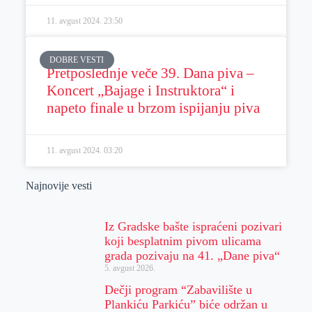
11. avgust 2024.
23:50
DOBRE VESTI
Pretposlednje veče 39. Dana piva –
Koncert „Bajage i Instruktora“ i
napeto finale u brzom ispijanju piva
11. avgust 2024.
03:20
Najnovije vesti
Iz Gradske bašte ispraćeni pozivari
koji besplatnim pivom ulicama
grada pozivaju na 41. „Dane piva“
5. avgust 2026.
Dečji program “Zabavilište u
Plankiću Parkiću” biće održan u