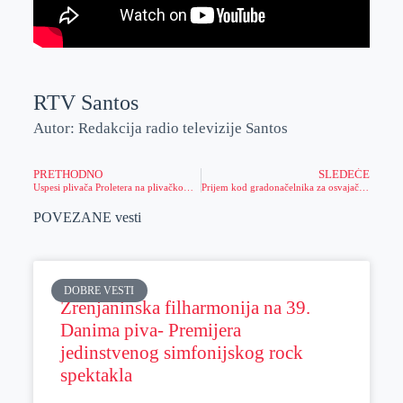
RTV Santos
Autor: Redakcija radio televizije Santos
PRETHODNO
SLEDEĆE
Uspesi plivača Proletera na plivačkom mitingu „Banja Luka Open 2018.“
Prijem kod gradonačelnika za osvajače medalja na sportskoj olimpijadi
POVEZANE vesti
DOBRE VESTI
Zrenjaninska filharmonija na 39.
Danima piva- Premijera
jedinstvenog simfonijskog rock
spektakla