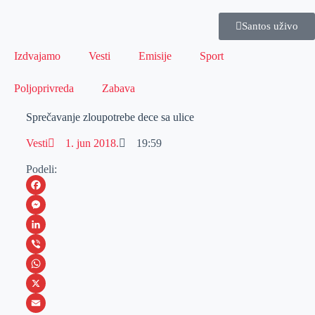
Santos uživo
Izdvajamo
Vesti
Emisije
Sport
Poljoprivreda
Zabava
Sprečavanje zloupotrebe dece sa ulice
Vesti
1. jun 2018.
19:59
Podeli:
F
a
M
c
e
L
e
s
i
V
b
s
n
i
W
o
e
k
b
h
X