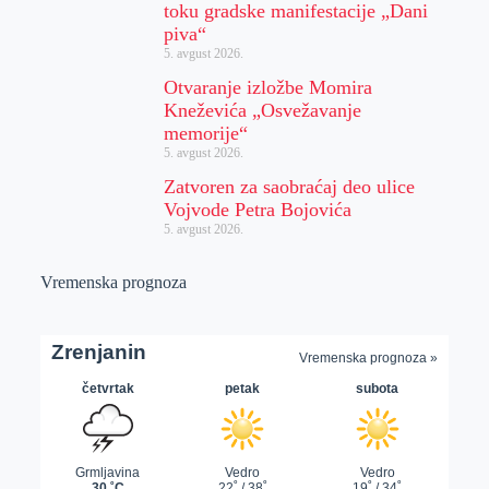
toku gradske manifestacije „Dani
piva“
5. avgust 2026.
Otvaranje izložbe Momira
Kneževića „Osvežavanje
memorije“
5. avgust 2026.
Zatvoren za saobraćaj deo ulice
Vojvode Petra Bojovića
5. avgust 2026.
Vremenska prognoza