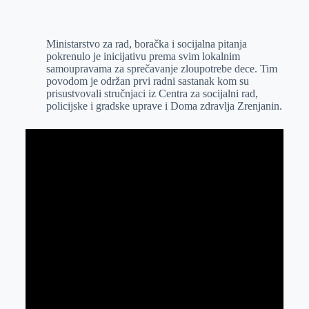
o
n
e
e
a
E
k
g
d
r
t
m
Ministarstvo za rad, boračka i socijalna pitanja
e
I
s
a
pokrenulo je inicijativu prema svim lokalnim
r
n
A
i
samoupravama za sprečavanje zloupotrebe dece. Tim
povodom je održan prvi radni sastanak kom su
p
l
prisustvovali stručnjaci iz Centra za socijalni rad,
p
policijske i gradske uprave i Doma zdravlja Zrenjanin.