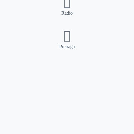
Radio
Pretraga
Pretraga
Kategorije
Ostalo
Naslovna
Izdvajamo