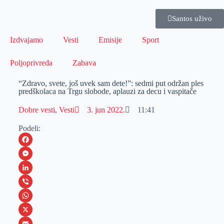
Santos uživo
Izdvajamo
Vesti
Emisije
Sport
Poljoprivreda
Zabava
“Zdravo, svete, još uvek sam dete!”: sedmi put održan ples
predškolaca na Trgu slobode, aplauzi za decu i vaspitače
Dobre vesti
,
Vesti
3. jun 2022.
11:41
Podeli:
F
a
M
c
e
L
e
s
i
V
b
s
n
i
W
o
e
k
b
h
X