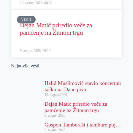
10. avgust 2026.
00:08
VESTI
Dejan Matić priredio veče za
pamćenje na Žitnom trgu
9. avgust 2026.
23:19
Najnovije vesti
Halid Muslimović stavio koncertnu
tačku na Dane piva
10. avgust 2026.
Dejan Matić priredio veče za
pamćenje na Žitnom trgu
9. avgust 2026.
Gospon Tamburaši i tambure poj…
9. avgust 2026.