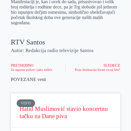
Manifestaciji je, kao i uvek do sada, prisustvovao i velik
broj roditelja i rodbine dece, pa je Trg slobode još jednom
bio ispunjen dečjim osmesima, simbolično obeležavajući
početak školskog doba ove generacije naših malih
sugrađana.
RTV Santos
Autor: Redakcija radio televizije Santos
PRETHODNO
SLEDEĆE
Za siguran pokret i jake mišiće
Koju destinaciju birate ovog leta?
POVEZANE vesti
VESTI
Halid Muslimović stavio koncertnu
tačku na Dane piva