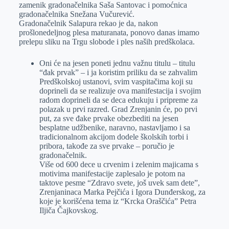
zamenik gradonačelnika Saša Santovac i pomoćnica
gradonačelnika Snežana Vučurević.
Gradonačelnik Salapura rekao je da, nakon
prošlonedeljnog plesa maturanata, ponovo danas imamo
prelepu sliku na Trgu slobode i ples naših predškolaca.
Oni će na jesen poneti jednu važnu titulu – titulu
“đak prvak” – i ja koristim priliku da se zahvalim
Predškolskoj ustanovi, svim vaspitačima koji su
doprineli da se realizuje ova manifestacija i svojim
radom doprineli da se deca edukuju i pripreme za
polazak u prvi razred. Grad Zrenjanin će, po prvi
put, za sve đake prvake obezbediti na jesen
besplatne udžbenike, naravno, nastavljamo i sa
tradicionalnom akcijom dodele školskih torbi i
pribora, takođe za sve prvake – poručio je
gradonačelnik.
Više od 600 dece u crvenim i zelenim majicama s
motivima manifestacije zaplesalo je potom na
taktove pesme “Zdravo svete, još uvek sam dete”,
Zrenjaninaca Marka Pejčića i Igora Dunđerskog, za
koje je korišćena tema iz “Krcka Oraščića” Petra
Iljiča Čajkovskog.