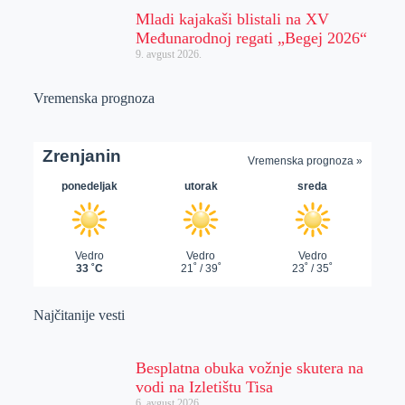
Mladi kajakaši blistali na XV
Međunarodnoj regati „Begej 2026“
9. avgust 2026.
Vremenska prognoza
Najčitanije vesti
Besplatna obuka vožnje skutera na
vodi na Izletištu Tisa
6. avgust 2026.