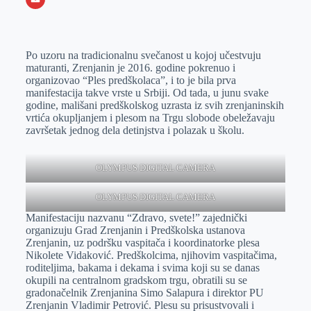
o
n
e
e
a
E
k
g
d
r
t
m
Po uzoru na tradicionalnu svečanost u kojoj učestvuju
e
I
s
a
maturanti, Zrenjanin je 2016. godine pokrenuo i
r
n
A
i
organizovao “Ples predškolaca”, i to je bila prva
manifestacija takve vrste u Srbiji. Od tada, u junu svake
p
l
godine, mališani predškolskog uzrasta iz svih zrenjaninskih
p
vrtića okupljanjem i plesom na Trgu slobode obeležavaju
završetak jednog dela detinjstva i polazak u školu.
OLYMPUS DIGITAL CAMERA
OLYMPUS DIGITAL CAMERA
Manifestaciju nazvanu “Zdravo, svete!” zajednički
organizuju Grad Zrenjanin i Predškolska ustanova
Zrenjanin, uz podršku vaspitača i koordinatorke plesa
Nikolete Vidaković. Predškolcima, njihovim vaspitačima,
roditeljima, bakama i dekama i svima koji su se danas
okupili na centralnom gradskom trgu, obratili su se
gradonačelnik Zrenjanina Simo Salapura i direktor PU
Zrenjanin Vladimir Petrović. Plesu su prisustvovali i