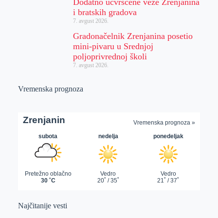
Dodatno učvršćene veze Zrenjanina
i bratskih gradova
7. avgust 2026.
Gradonačelnik Zrenjanina posetio
mini-pivaru u Srednjoj
poljoprivrednoj školi
7. avgust 2026.
Vremenska prognoza
Najčitanije vesti