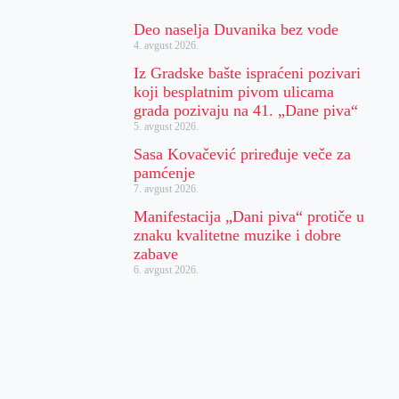
Deo naselja Duvanika bez vode
4. avgust 2026.
Iz Gradske bašte ispraćeni pozivari
koji besplatnim pivom ulicama
grada pozivaju na 41. „Dane piva“
5. avgust 2026.
Sasa Kovačević priređuje veče za
pamćenje
7. avgust 2026.
Manifestacija „Dani piva“ protiče u
znaku kvalitetne muzike i dobre
zabave
6. avgust 2026.