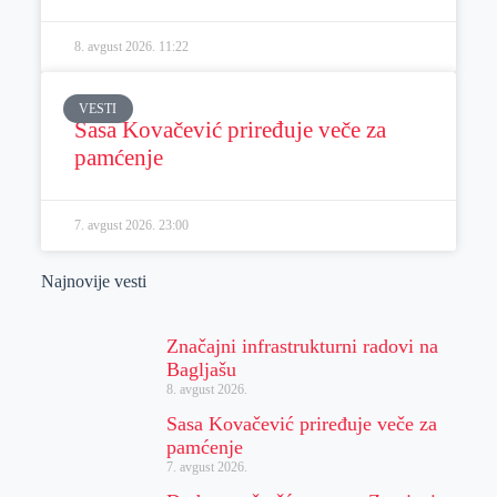
8. avgust 2026.
11:22
VESTI
Sasa Kovačević priređuje veče za
pamćenje
7. avgust 2026.
23:00
Najnovije vesti
Značajni infrastrukturni radovi na
Bagljašu
8. avgust 2026.
Sasa Kovačević priređuje veče za
pamćenje
7. avgust 2026.