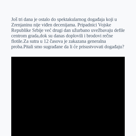
o
n
e
e
a
E
k
g
d
r
t
m
Još tri dana je ostalo do spektakularnog događaja koji u
e
I
s
a
Zrenjaninu nije viđen decenijama. Pripadnici Vojske
r
n
A
i
Republike Srbije već drugi dan užurbano uvežbavaju defile
centrom grada,dok su danas doplovili i brodovi rečne
p
l
flotile.Za sutra u 12 časova je zakazana generalna
p
proba.Pitali smo sugrađane da li će prisustvovati događaju?