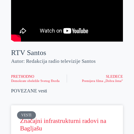
RTV Santos
Autor: Redakcija radio televizije Santos
PRETHODNO
SLEDEĆE
Demokrate obeležile Svetog Đorđa
Premijera filma „Dobra žena“
POVEZANE vesti
VESTI
Značajni infrastrukturni radovi na
Bagljašu