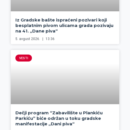
Iz Gradske bašte ispraćeni pozivari koji
besplatnim pivom ulicama grada pozivaju
na 41. „Dane piva“
5. avgust 2026.
13:36
VESTI
Dečji program “Zabavilište u Plankiću
Parkiću” biće održan u toku gradske
manifestacije „Dani piva“