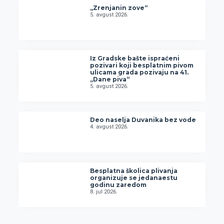
„Zrenjanin zove“
5. avgust 2026.
Iz Gradske bašte ispraćeni
pozivari koji besplatnim pivom
ulicama grada pozivaju na 41.
„Dane piva“
5. avgust 2026.
Deo naselja Duvanika bez vode
4. avgust 2026.
Besplatna školica plivanja
organizuje se jedanaestu
godinu zaredom
8. jul 2026.