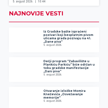
5. avgust 2026.
10:44
NAJNOVIJE VESTI
Iz Gradske bašte ispraćeni
pozivari koji besplatnim pivom
ulicama grada pozivaju na 41.
„Dane piva“
5. avgust 2026.
Dečji program “Zabavilište u
Plankiću Parkiću” biće održan u
toku gradske manifestacije
„Dani piva“
5. avgust 2026.
Otvaranje izložbe Momira
Kneževića „Osvežavanje
memorije“
5. avgust 2026.