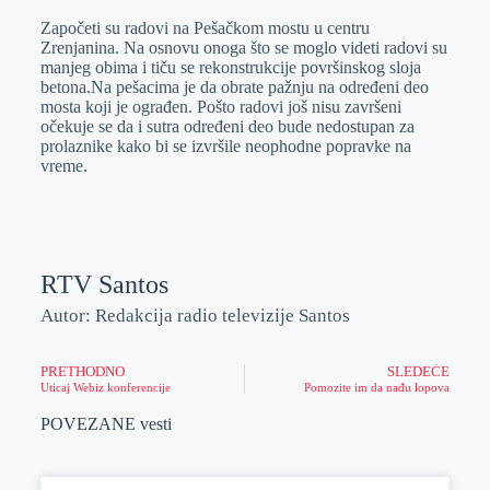
o
n
e
e
a
E
Započeti su radovi na Pešačkom mostu u centru
k
g
d
r
t
m
Zrenjanina. Na osnovu onoga što se moglo videti radovi su
manjeg obima i tiču se rekonstrukcije površinskog sloja
e
I
s
a
betona.Na pešacima je da obrate pažnju na određeni deo
r
n
A
i
mosta koji je ograđen. Pošto radovi još nisu završeni
očekuje se da i sutra određeni deo bude nedostupan za
p
l
prolaznike kako bi se izvršile neophodne popravke na
p
vreme.
RTV Santos
Autor: Redakcija radio televizije Santos
PRETHODNO
SLEDEĆE
Uticaj Webiz konferencije
Pomozite im da nađu lopova
POVEZANE vesti