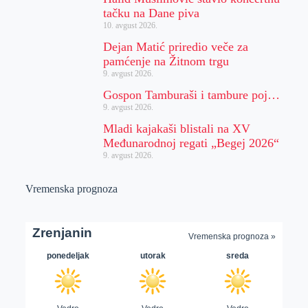
tačku na Dane piva
10. avgust 2026.
Dejan Matić priredio veče za
pamćenje na Žitnom trgu
9. avgust 2026.
Gospon Tamburaši i tambure poj…
9. avgust 2026.
Mladi kajakaši blistali na XV
Međunarodnoj regati „Begej 2026“
9. avgust 2026.
Vremenska prognoza