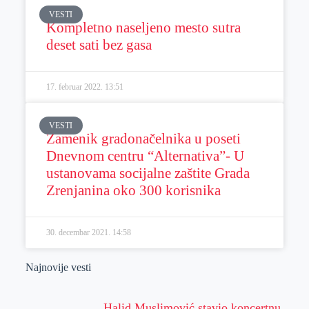
VESTI
Kompletno naseljeno mesto sutra
deset sati bez gasa
17. februar 2022.
13:51
VESTI
Zamenik gradonačelnika u poseti
Dnevnom centru “Alternativa”- U
ustanovama socijalne zaštite Grada
Zrenjanina oko 300 korisnika
30. decembar 2021.
14:58
Najnovije vesti
Halid Muslimović stavio koncertnu