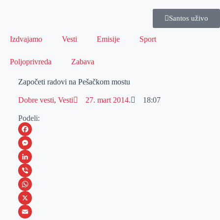
Santos uživo
Izdvajamo
Vesti
Emisije
Sport
Poljoprivreda
Zabava
Započeti radovi na Pešačkom mostu
Dobre vesti
,
Vesti
27. mart 2014.
18:07
Podeli:
F
a
M
c
e
L
e
s
i
V
b
s
n
i
W
o
e
k
b
h
X