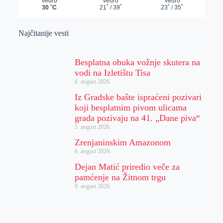
Najčitanije vesti
Besplatna obuka vožnje skutera na
vodi na Izletištu Tisa
6. avgust 2026.
Iz Gradske bašte ispraćeni pozivari
koji besplatnim pivom ulicama
grada pozivaju na 41. „Dane piva“
5. avgust 2026.
Zrenjaninskim Amazonom
6. avgust 2026.
Dejan Matić priredio veče za
pamćenje na Žitnom trgu
9. avgust 2026.