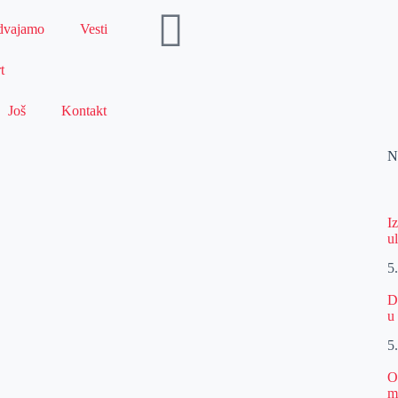
dvajamo
Vesti
t
Još
Kontakt
N
I
u
5
D
u
5
O
m