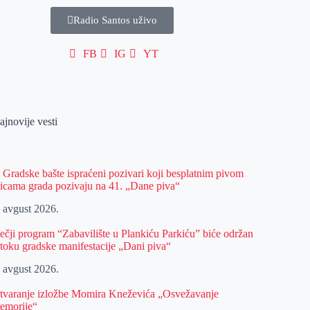
Radio Santos uživo
FB
IG
YT
ajnovije vesti
z Gradske bašte ispraćeni pozivari koji besplatnim pivom
licama grada pozivaju na 41. „Dane piva“
. avgust 2026.
ečji program “Zabavilište u Plankiću Parkiću” biće održan
 toku gradske manifestacije „Dani piva“
. avgust 2026.
tvaranje izložbe Momira Kneževića „Osvežavanje
emorije“