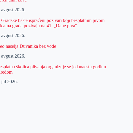
. avgust 2026.
z Gradske bašte ispraćeni pozivari koji besplatnim pivom
licama grada pozivaju na 41. „Dane piva“
. avgust 2026.
eo naselja Duvanika bez vode
. avgust 2026.
esplatna školica plivanja organizuje se jedanaestu godinu
aredom
 jul 2026.