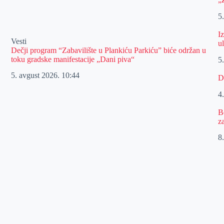
5
I
Vesti
u
Dečji program “Zabavilište u Plankiću Parkiću” biće održan u
toku gradske manifestacije „Dani piva“
5
5. avgust 2026.
10:44
D
4
B
z
8.