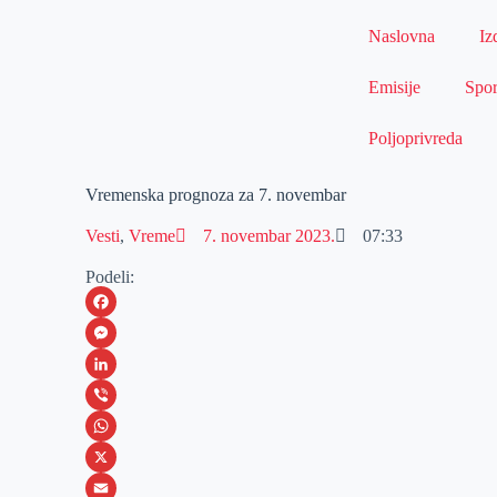
Naslovna
Iz
Emisije
Spor
Poljoprivreda
Vremenska prognoza za 7. novembar
Vesti
,
Vreme
7. novembar 2023.
07:33
Podeli:
F
a
M
c
e
L
e
s
i
V
b
s
n
i
W
o
e
k
b
h
X