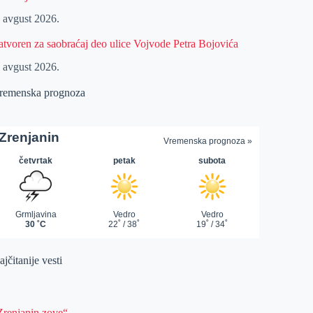
. avgust 2026.
atvoren za saobraćaj deo ulice Vojvode Petra Bojovića
. avgust 2026.
remenska prognoza
jčitanije vesti
Zrenjanin zove“