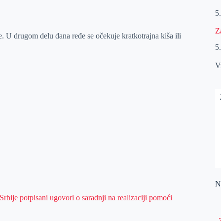
5
Z
U drugom delu dana ređe se očekuje kratkotrajna kiša ili
5
V
Na
rbije potpisani ugovori o saradnji na realizaciji pomoći
„