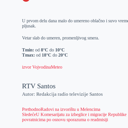
o
n
e
e
a
E
k
g
d
r
t
m
U prvom delu dana malo do umereno oblačno i suvo vreme. 
e
I
s
a
pljusak.
r
n
A
i
p
l
Vetar slab do umeren, promenljivog smera.
p
Tmin:
od
8°C
do
10°C
Tmax:
od
18°C
do
20°C
izvor VojvodinaMeteo
RTV Santos
Autor: Redakcija radio televizije Santos
Prethodno
Radovi na izvorištu u Melencima
Sledeće
U Komesarijatu za izbeglice i migracije Republike S
povratnicima po osnovu sporazuma o readmisiji