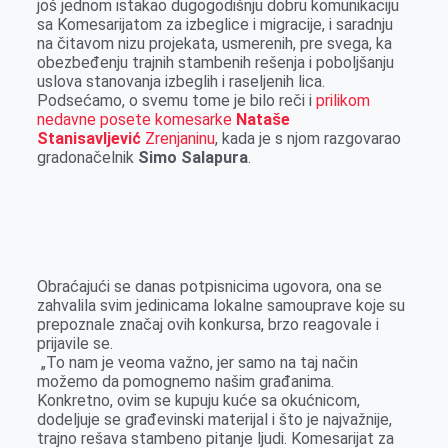
još jednom istakao dugogodišnju dobru komunikaciju
sa Komesarijatom za izbeglice i migracije, i saradnju
na čitavom nizu projekata, usmerenih, pre svega, ka
obezbeđenju trajnih stambenih rešenja i poboljšanju
uslova stanovanja izbeglih i raseljenih lica.
Podsećamo, o svemu tome je bilo reči i
prilikom
nedavne posete komesarke
Nataše
Stanisavljević
Zrenjaninu
, kada je s njom razgovarao
gradonačelnik
Simo Salapura
.
Obraćajući se danas potpisnicima ugovora, ona se
zahvalila svim jedinicama lokalne samouprave koje su
prepoznale značaj ovih konkursa, brzo reagovale i
prijavile se.
„To nam je veoma važno, jer samo na taj način
možemo da pomognemo našim građanima.
Konkretno, ovim se kupuju kuće sa okućnicom,
dodeljuje se građevinski materijal i što je najvažnije,
trajno rešava stambeno pitanje ljudi. Komesarijat za