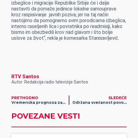
izbeglice i migracije Republike Srbije će i dalje
nastaviti da pomaže jedinice lokalne samouprave
kroz raspisivanje javnih poziva, jer na taj način
nastojimo da pomognemo svim porodicama izbeglica,
interno raseljenih lica i povratnika po readmisiji, kako
bismo im obezbedili krov nad glavom i što bolje
uslove za život“, rekla je komesarka Stanisavljević.
RTV Santos
Autor: Redakcija radio televizije Santos
PRETHODNO
SLEDEĆE
Vremenska prognoza za 7. novembar
Održana svečanost povodom osvajanja svetske bronzane medalje Đorđa Tešanovića u Budimpešti
POVEZANE VESTI