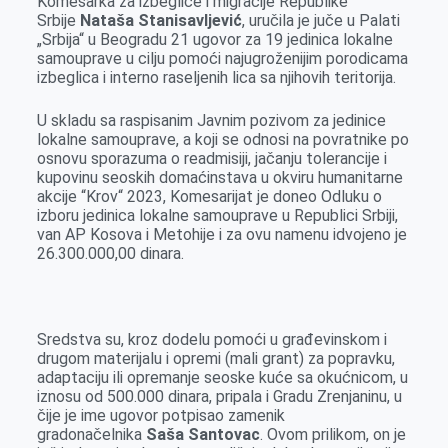
Komesarka za izbeglice i migracije Republike
b
e
e
r
s
l
Srbije
Nataša Stanisavljević
, uručila je juče u Palati
o
n
d
A
„Srbija“ u Beogradu 21 ugovor za 19 jedinica lokalne
samouprave u cilju pomoći najugroženijim porodicama
o
g
I
p
izbeglica i interno raseljenih lica sa njihovih teritorija.
k
e
n
p
r
U skladu sa raspisanim Javnim pozivom za jedinice
lokalne samouprave, a koji se odnosi na povratnike po
osnovu sporazuma o readmisiji, jačanju tolerancije i
kupovinu seoskih domaćinstava u okviru humanitarne
akcije “Krov“ 2023, Komesarijat je doneo Odluku o
izboru jedinica lokalne samouprave u Republici Srbiji,
van AP Kosova i Metohije i za ovu namenu idvojeno je
26.300.000,00 dinara.
Sredstva su, kroz dodelu pomoći u građevinskom i
drugom materijalu i opremi (mali grant) za popravku,
adaptaciju ili opremanje seoske kuće sa okućnicom, u
iznosu od 500.000 dinara, pripala i Gradu Zrenjaninu, u
čije je ime ugovor potpisao zamenik
gradonačelnika
Saša Santovac
. Ovom prilikom, on je