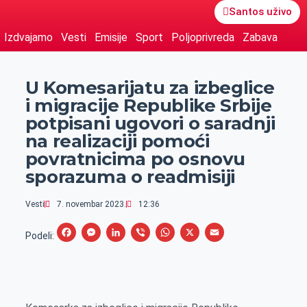
Santos uživo
Izdvajamo
Vesti
Emisije
Sport
Poljoprivreda
Zabava
U Komesarijatu za izbeglice
i migracije Republike Srbije
potpisani ugovori o saradnji
na realizaciji pomoći
povratnicima po osnovu
sporazuma o readmisiji
Vesti
7. novembar 2023.
12:36
F
M
L
V
W
X
E
Podeli:
a
e
i
i
h
m
c
s
n
b
a
a
e
s
k
e
t
i