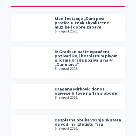
Manifestacija „Dani piva“
protiče u znaku kvalitetne
muzike i dobre zabave
6. avgust 2026.
Iz Gradske bašte ispraćeni
pozivari koji besplatnim pivom
ulicama grada pozivaju na 41.
„Dane piva“
5. avgust 2026.
Dragana Mirković donosi
najveće hitove na Trg slobode
8. avgust 2026.
Besplatna obuka vožnje skutera
na vodi na Izletištu Tisa
6. avgust 2026.