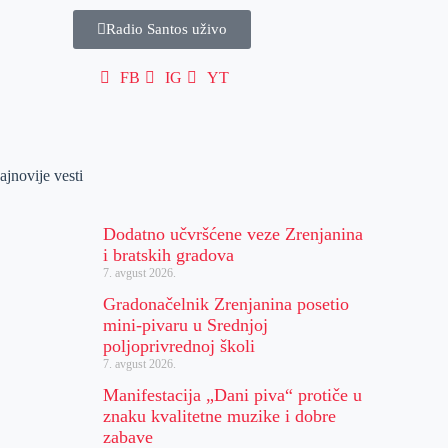
Radio Santos uživo
FB
IG
YT
ajnovije vesti
Dodatno učvršćene veze Zrenjanina
i bratskih gradova
7. avgust 2026.
Gradonačelnik Zrenjanina posetio
mini-pivaru u Srednjoj
poljoprivrednoj školi
7. avgust 2026.
Manifestacija „Dani piva“ protiče u
znaku kvalitetne muzike i dobre
zabave