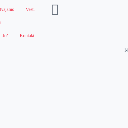
dvajamo
Vesti
t
Još
Kontakt
N