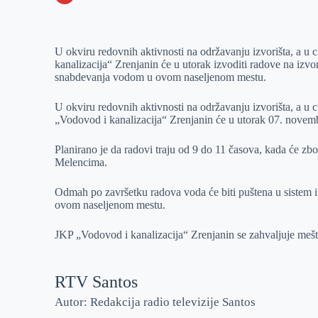
o
n
e
e
a
E
k
g
d
r
t
m
U okviru redovnih aktivnosti na održavanju izvorišta, a u
e
I
s
a
kanalizacija“ Zrenjanin će u utorak izvoditi radove na izv
r
n
A
i
snabdevanja vodom u ovom naseljenom mestu.
p
l
U okviru redovnih aktivnosti na održavanju izvorišta, a u
p
„Vodovod i kanalizacija“ Zrenjanin će u utorak 07. novemb
Planirano je da radovi traju od 9 do 11 časova, kada će zb
Melencima.
Odmah po završetku radova voda će biti puštena u sistem 
ovom naseljenom mestu.
JKP „Vodovod i kanalizacija“ Zrenjanin se zahvaljuje meš
RTV Santos
Autor: Redakcija radio televizije Santos