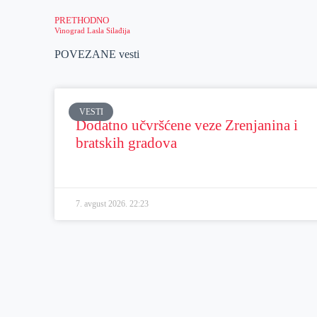
PRETHODNO
Vinograd Lasla Silađija
POVEZANE vesti
VESTI
Dodatno učvršćene veze Zrenjanina i
bratskih gradova
7. avgust 2026.
22:23