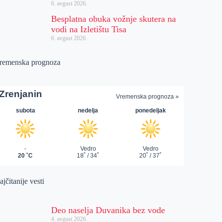
6. avgust 2026.
Besplatna obuka vožnje skutera na
vodi na Izletištu Tisa
6. avgust 2026.
remenska prognoza
jčitanije vesti
Deo naselja Duvanika bez vode
4. avgust 2026.