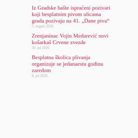
Iz Gradske bašte ispraćeni pozivari
koji besplatnim pivom ulicama
grada pozivaju na 41. „Dane piva“
5. avgust 2026.
Zrenjaninac Vojin Medarević novi
košarkaš Crvene zvezde
30. jul 2026.
Besplatna školica plivanja
organizuje se jedanaestu godinu
zaredom
8. jul 2026.