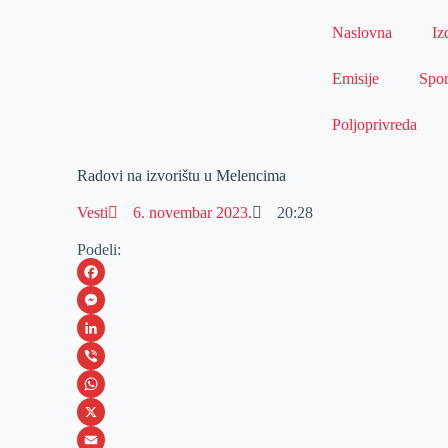
Naslovna
Iz
Emisije
Spor
Poljoprivreda
Radovi na izvorištu u Melencima
Vesti
6. novembar 2023.
20:28
Podeli:
F
a
M
c
e
L
e
s
i
V
b
s
n
i
W
o
e
k
b
h
X