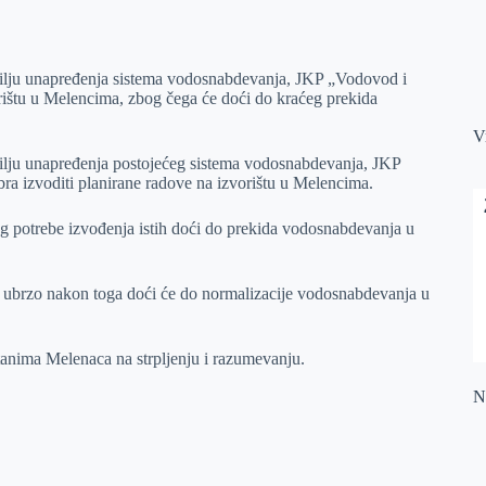
 cilju unapređenja sistema vodosnabdevanja, JKP „Vodovod i
orištu u Melencima, zbog čega će doći do kraćeg prekida
V
 cilju unapređenja postojećeg sistema vodosnabdevanja, JKP
ra izvoditi planirane radove na izvorištu u Melencima.
og potrebe izvođenja istih doći do prekida vodosnabdevanja u
i ubrzo nakon toga doći će do normalizacije vodosnabdevanja u
tanima Melenaca na strpljenju i razumevanju.
Na