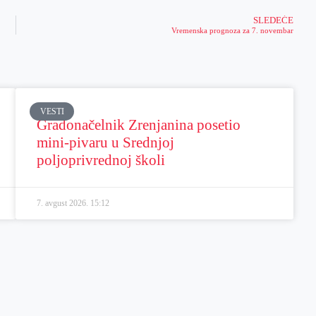
SLEDEĆE
Vremenska prognoza za 7. novembar
VESTI
Gradonačelnik Zrenjanina posetio
mini-pivaru u Srednjoj
poljoprivrednoj školi
7. avgust 2026.
15:12