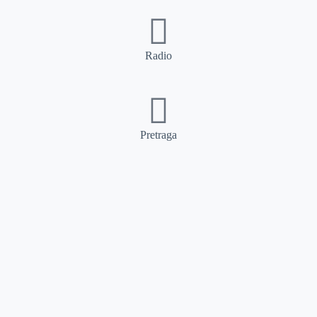
Radio
Pretraga
Pretraga
Kategorije
Ostalo
Naslovna