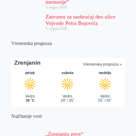
memorije“
5. avgust 2026.
Zatvoren za saobraćaj deo ulice
Vojvode Petra Bojovića
5. avgust 2026.
Vremenska prognoza
Najčitanije vesti
„Zrenjanin zove“