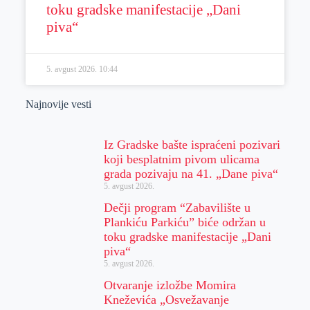
toku gradske manifestacije „Dani
piva“
5. avgust 2026.
10:44
Najnovije vesti
Iz Gradske bašte ispraćeni pozivari
koji besplatnim pivom ulicama
grada pozivaju na 41. „Dane piva“
5. avgust 2026.
Dečji program “Zabavilište u
Plankiću Parkiću” biće održan u
toku gradske manifestacije „Dani
piva“
5. avgust 2026.
Otvaranje izložbe Momira
Kneževića „Osvežavanje