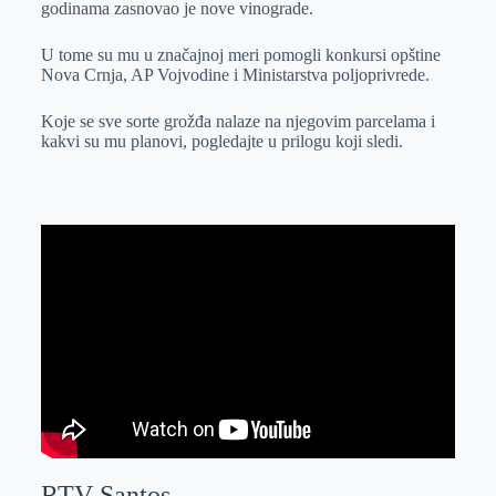
godinama zasnovao je nove vinograde.
r
n
A
i
p
l
U tome su mu u značajnoj meri pomogli konkursi opštine
Nova Crnja, AP Vojvodine i Ministarstva poljoprivrede.
p
Koje se sve sorte grožđa nalaze na njegovim parcelama i
kakvi su mu planovi, pogledajte u prilogu koji sledi.
RTV Santos