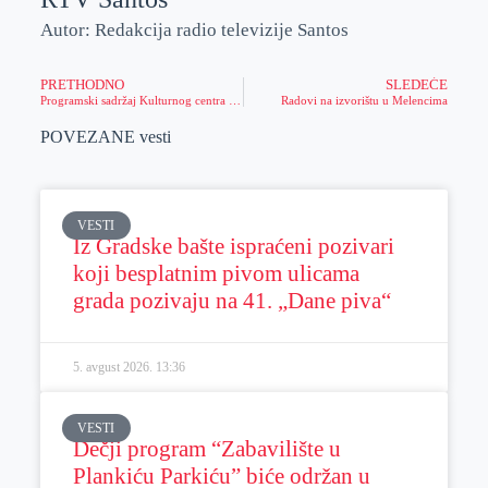
Autor: Redakcija radio televizije Santos
PRETHODNO
SLEDEĆE
Programski sadržaj Kulturnog centra tokom novembra
Radovi na izvorištu u Melencima
POVEZANE vesti
VESTI
Iz Gradske bašte ispraćeni pozivari
koji besplatnim pivom ulicama
grada pozivaju na 41. „Dane piva“
5. avgust 2026.
13:36
VESTI
Dečji program “Zabavilište u
Plankiću Parkiću” biće održan u