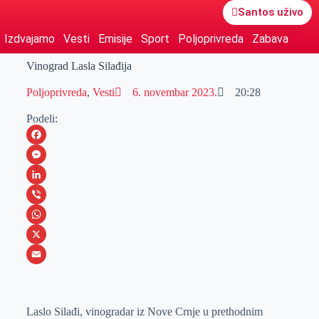
Santos uživo
Izdvajamo
Vesti
Emisije
Sport
Poljoprivreda
Zabava
Vinograd Lasla Silađija
Poljoprivreda
,
Vesti
6. novembar 2023.
20:28
Podeli:
F
a
M
c
e
L
e
s
i
V
b
s
n
i
W
o
e
k
b
h
X
o
n
e
e
a
E
k
g
d
r
t
m
Laslo Silađi, vinogradar iz Nove Crnje u prethodnim
e
I
s
a