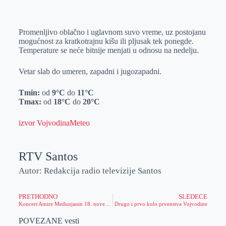
o
n
e
e
a
E
k
g
d
r
t
m
Promenljivo oblačno i uglavnom suvo vreme, uz postojanu
e
I
s
a
mogućnost za kratkotrajnu kišu ili pljusak tek ponegde.
r
n
A
i
Temperature se neće bitnije menjati u odnosu na nedelju.
p
l
Vetar slab do umeren, zapadni i jugozapadni.
p
Tmin:
od
9°C
do
11°C
Tmax:
od
18°C
do
20°C
izvor VojvodinaMeteo
RTV Santos
Autor: Redakcija radio televizije Santos
PRETHODNO
SLEDEĆE
Koncert Amire Medunjanin 18. novembra u Kulturnom centru
Drugo i prvo kolo prvenstva Vojvodine
POVEZANE vesti