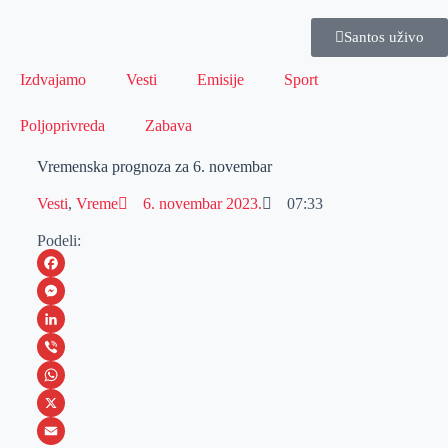
Santos uživo
Izdvajamo
Vesti
Emisije
Sport
Poljoprivreda
Zabava
Vremenska prognoza za 6. novembar
Vesti
,
Vreme
6. novembar 2023.
07:33
Podeli:
F
a
M
c
e
L
e
s
i
V
b
s
n
i
W
o
e
k
b
h
X