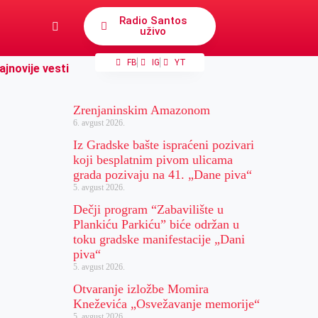
Radio Santos
uživo
FB
IG
YT
ajnovije vesti
Zrenjaninskim Amazonom
6. avgust 2026.
Iz Gradske bašte ispraćeni pozivari
koji besplatnim pivom ulicama
grada pozivaju na 41. „Dane piva“
5. avgust 2026.
Dečji program “Zabavilište u
Plankiću Parkiću” biće održan u
toku gradske manifestacije „Dani
piva“
5. avgust 2026.
Otvaranje izložbe Momira
Kneževića „Osvežavanje memorije“
5. avgust 2026.