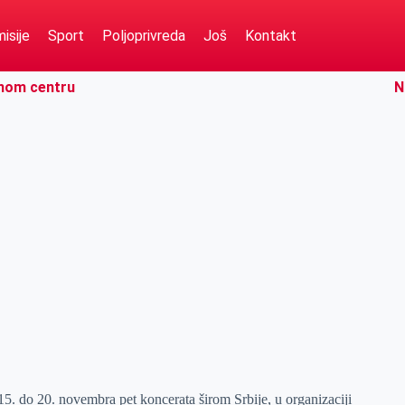
isije
Sport
Poljoprivreda
Još
Kontakt
rnom centru
N
. do 20. novembra pet koncerata širom Srbije, u organizaciji