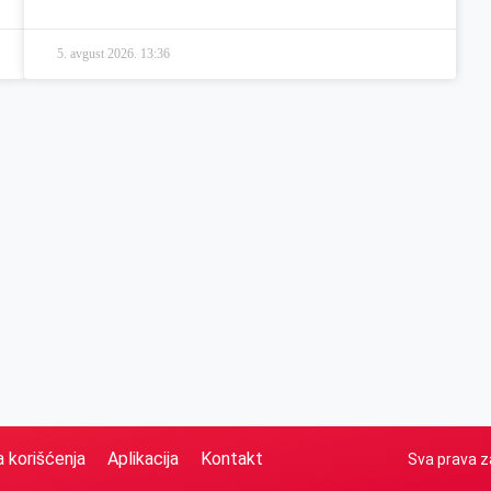
5. avgust 2026.
13:36
a korišćenja
Aplikacija
Kontakt
Sva prava z