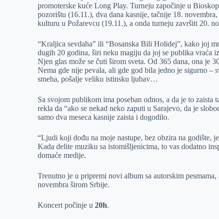
promoterske kuće Long Play. Turneju započinje u Bioskopu
r
n
A
i
pozorištu (16.11.), dva dana kasnije, tačnije 18. novembra,
kulturu u Požarevcu (19.11.), a onda turneju završiti 20
p
l
p
“Kraljica sevdaha” ili “Bosanska Bili Holidej”, kako joj 
dugih 20 godina, širi neku magiju da joj se publika vraća i
Njen glas može se čuti širom sveta. Od 365 dana, ona je 300 u
Nema gde nije pevala, ali gde god bila jedno je sigurno –
smeha, pošalje veliku istinsku ljubav…
Sa svojom publikom ima poseban odnos, a da je to zaista t
rekla da “ako se nekad neko zaputi u Sarajevo, da je slobod
samo dva meseca kasnije zaista i dogodilo.
“Ljudi koji dođu na moje nastupe, bez obzira na godište, je
Kada delite muziku sa istomišljenicima, to vas dodatno insp
domaće medije.
Trenutno je u pripremi novi album sa autorskim pesmama, 
novembra širom Srbije.
Koncert počinje u
20h
.