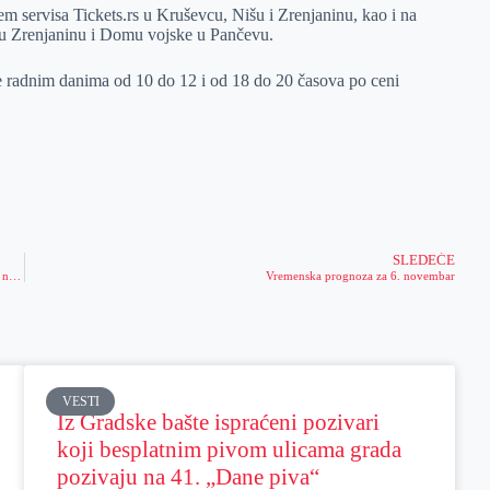
 servisa Tickets.rs u Kruševcu, Nišu i Zrenjaninu, kao i na
 u Zrenjaninu i Domu vojske u Pančevu.
 je radnim danima od 10 do 12 i od 18 do 20 časova po ceni
SLEDEĆE
Gradonačelnik raspisao treći konkurs za ekonomsko osnaživanje preduzetnica u našem gradu – iz gradskog budžeta izdvojeno 5 miliona dinara
Vremenska prognoza za 6. novembar
VESTI
Iz Gradske bašte ispraćeni pozivari
koji besplatnim pivom ulicama grada
pozivaju na 41. „Dane piva“