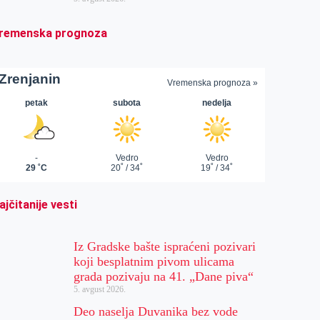
remenska prognoza
ajčitanije vesti
Iz Gradske bašte ispraćeni pozivari
koji besplatnim pivom ulicama
grada pozivaju na 41. „Dane piva“
5. avgust 2026.
Deo naselja Duvanika bez vode