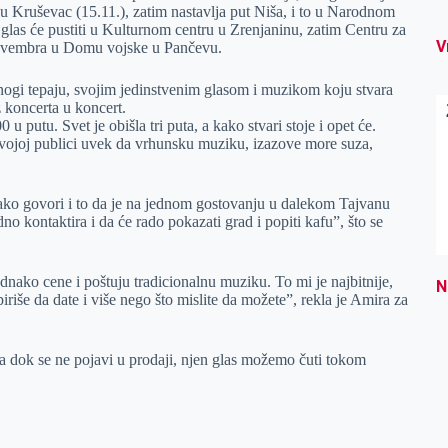
 Kruševac (15.11.), zatim nastavlja put Niša, i to u Narodnom
 glas će pustiti u Kulturnom centru u Zrenjaninu, zatim Centru za
V
. novembra u Domu vojske u Pančevu.
mnogi tepaju, svojim jedinstvenim glasom i muzikom koju stvara
z koncerta u koncert.
 putu. Svet je obišla tri puta, a kako stvari stoje i opet će.
 svojoj publici uvek da vrhunsku muziku, izazove more suza,
ako govori i to da je na jednom gostovanju u dalekom Tajvanu
no kontaktira i da će rado pokazati grad i popiti kafu”, što se
dnako cene i poštuju tradicionalnu muziku. To mi je najbitnije,
N
iriše da date i više nego što mislite da možete”, rekla je Amira za
a dok se ne pojavi u prodaji, njen glas možemo čuti tokom