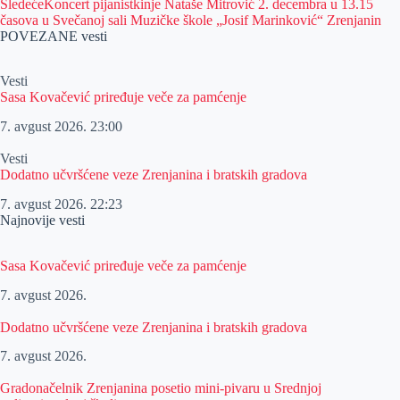
Sledeće
Koncert pijanistkinje Nataše Mitrović 2. decembra u 13.15
časova u Svečanoj sali Muzičke škole „Josif Marinković“ Zrenjanin
POVEZANE vesti
Vesti
Sasa Kovačević priređuje veče za pamćenje
7. avgust 2026.
23:00
Vesti
Dodatno učvršćene veze Zrenjanina i bratskih gradova
7. avgust 2026.
22:23
Najnovije vesti
Sasa Kovačević priređuje veče za pamćenje
7. avgust 2026.
Dodatno učvršćene veze Zrenjanina i bratskih gradova
7. avgust 2026.
Gradonačelnik Zrenjanina posetio mini-pivaru u Srednjoj