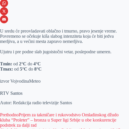
e
s
i
V
b
s
n
i
W
o
e
k
b
h
X
o
n
e
e
a
E
U sredu će preovladavati oblačno i tmurno, pravo jesenje vreme.
k
g
d
r
t
m
Povremeno se očekuje kiša slabog intenziteta koja će biti jedva
merljiva, a u većini mesta zapravo nemerljiva.
e
I
s
a
r
n
A
i
Ujutru i pre podne slab jugoistočni vetar, poslepodne umeren.
p
l
Tmin:
od
2°C
do
4°C
p
Tmax:
od
5°C
do
8°C
izvor VojvodinaMeteo
RTV Santos
Autor: Redakcija radio televizije Santos
Prethodno
Prijem za takmičare i rukovodstvo Omladinskog džudo
kluba “Proleter” – bronza u Super ligi Srbije u obe konkurencije
podstrek za dalji rad