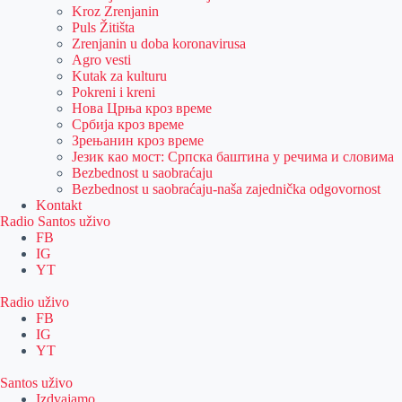
Kroz Zrenjanin
Puls Žitišta
Zrenjanin u doba koronavirusa
Agro vesti
Kutak za kulturu
Pokreni i kreni
Нова Црња кроз време
Србија кроз време
Зрењанин кроз време
Језик као мост: Српска баштина у речима и словима
Bezbednost u saobraćaju
Bezbednost u saobraćaju-naša zajednička odgovornost
Kontakt
Radio Santos uživo
FB
IG
YT
Radio uživo
FB
IG
YT
Santos uživo
Izdvajamo