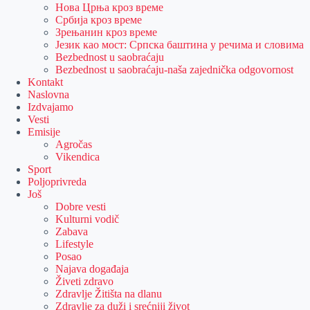
Нова Црња кроз време
Србија кроз време
Зрењанин кроз време
Језик као мост: Српска баштина у речима и словима
Bezbednost u saobraćaju
Bezbednost u saobraćaju-naša zajednička odgovornost
Kontakt
Naslovna
Izdvajamo
Vesti
Emisije
Agročas
Vikendica
Sport
Poljoprivreda
Još
Dobre vesti
Kulturni vodič
Zabava
Lifestyle
Posao
Najava događaja
Živeti zdravo
Zdravlje Žitišta na dlanu
Zdravlje za duži i srećniji život