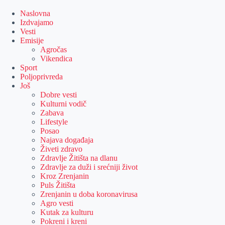
Skip
to
Naslovna
content
Izdvajamo
Vesti
Emisije
Agročas
Vikendica
Sport
Poljoprivreda
Još
Dobre vesti
Kulturni vodič
Zabava
Lifestyle
Posao
Najava događaja
Živeti zdravo
Zdravlje Žitišta na dlanu
Zdravlje za duži i srećniji život
Kroz Zrenjanin
Puls Žitišta
Zrenjanin u doba koronavirusa
Agro vesti
Kutak za kulturu
Pokreni i kreni