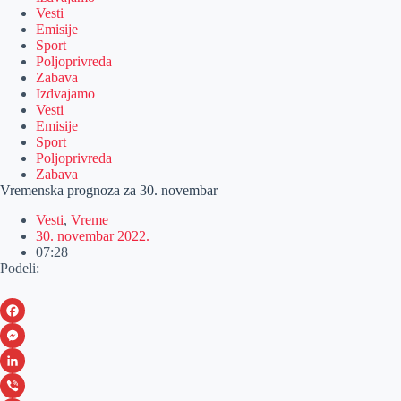
Vesti
Emisije
Sport
Poljoprivreda
Zabava
Izdvajamo
Vesti
Emisije
Sport
Poljoprivreda
Zabava
Vremenska prognoza za 30. novembar
Vesti
,
Vreme
30. novembar 2022.
07:28
Podeli:
F
a
M
c
e
L