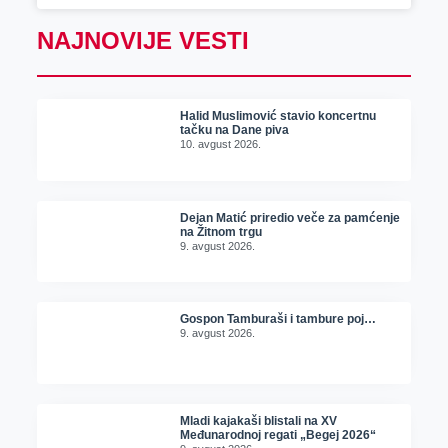
NAJNOVIJE VESTI
Halid Muslimović stavio koncertnu
tačku na Dane piva
10. avgust 2026.
Dejan Matić priredio veče za pamćenje
na Žitnom trgu
9. avgust 2026.
Gospon Tamburaši i tambure poj…
9. avgust 2026.
Mladi kajakaši blistali na XV
Međunarodnoj regati „Begej 2026“