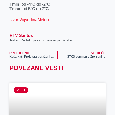
r
Tmin:
od
-4°C
do
-2°C
Tmax:
od
5°C
do
7°C
izvor VojvodinaMeteo
RTV Santos
Autor: Redakcija radio televizije Santos
PRETHODNO
SLEDEĆE
Košarkaši Proletera poraženi u derbiju od Radničkog
STKS seminar u Zrenjaninu
POVEZANE VESTI
VESTI