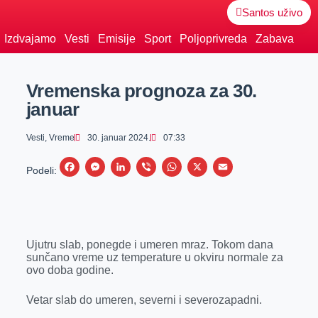
Santos uživo
Izdvajamo
Vesti
Emisije
Sport
Poljoprivreda
Zabava
Vremenska prognoza za 30.
januar
Vesti
,
Vreme
30. januar 2024.
07:33
F
M
L
V
W
X
E
Podeli:
a
e
i
i
h
m
c
s
n
b
a
a
e
s
k
e
t
i
Ujutru slab, ponegde i umeren mraz. Tokom dana
b
e
e
r
s
l
sunčano vreme uz temperature u okviru normale za
o
n
d
A
ovo doba godine.
o
g
I
p
Vetar slab do umeren, severni i severozapadni.
k
e
n
p