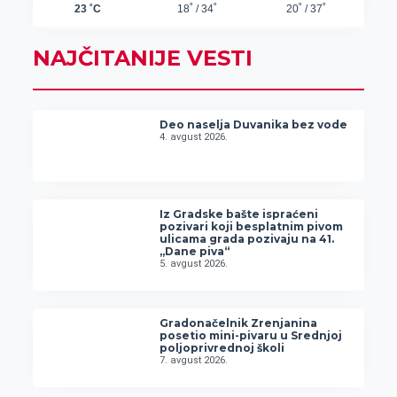
NAJČITANIJE VESTI
Deo naselja Duvanika bez vode
4. avgust 2026.
Iz Gradske bašte ispraćeni
pozivari koji besplatnim pivom
ulicama grada pozivaju na 41.
„Dane piva“
5. avgust 2026.
Gradonačelnik Zrenjanina
posetio mini-pivaru u Srednjoj
poljoprivrednoj školi
7. avgust 2026.