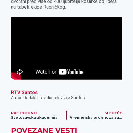
dvorani pred više od 400 ljubitelja košarke od lidera
k
e
n
p
na tabeli, ekipe Radničkog.
r
RTV Santos
Autor: Redakcija radio televizije Santos
PRETHODNO
SLEDEĆE
Svetosavska akademija
Vremenska prognoza za 30. januar
POVEZANE VESTI