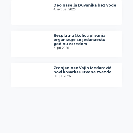
Deo naselja Duvanika bez vode
4. avgust 2026.
Besplatna školica plivanja
organizuje se jedanaestu
godinu zaredom
8. jul 2026.
Zrenjaninac Vojin Medarević
novi košarkaš Crvene zvezde
30. jul 2026.