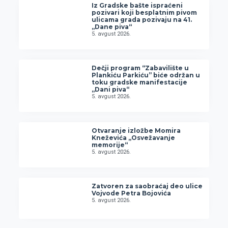
Iz Gradske bašte ispraćeni
pozivari koji besplatnim pivom
ulicama grada pozivaju na 41.
„Dane piva“
5. avgust 2026.
Dečji program “Zabavilište u
Plankiću Parkiću” biće održan u
toku gradske manifestacije
„Dani piva“
5. avgust 2026.
Otvaranje izložbe Momira
Kneževića „Osvežavanje
memorije“
5. avgust 2026.
Zatvoren za saobraćaj deo ulice
Vojvode Petra Bojovića
5. avgust 2026.