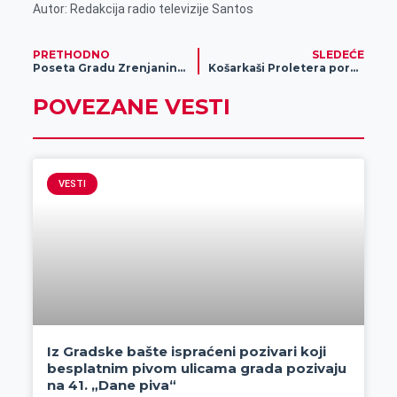
Autor: Redakcija radio televizije Santos
PRETHODNO
SLEDEĆE
Poseta Gradu Zrenjaninu dve kineske delegacije, u svetlu nastavka privredne saradnje i projekata koji realizuju kineske kompanije
Košarkaši Proletera poraženi u derbiju od Radničkog
POVEZANE VESTI
VESTI
Iz Gradske bašte ispraćeni pozivari koji
besplatnim pivom ulicama grada pozivaju
na 41. „Dane piva“