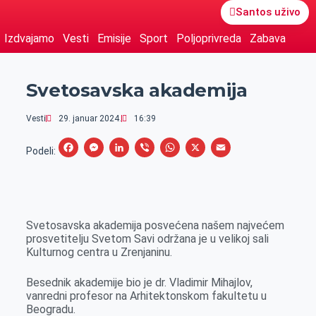
Santos uživo
Izdvajamo
Vesti
Emisije
Sport
Poljoprivreda
Zabava
Svetosavska akademija
Vesti
29. januar 2024.
16:39
F
M
L
V
W
X
E
Podeli:
a
e
i
i
h
m
c
s
n
b
a
a
e
s
k
e
t
i
Svetosavska akademija posvećena našem najvećem
b
e
e
r
s
l
prosvetitelju Svetom Savi održana je u velikoj sali
o
n
d
A
Kulturnog centra u Zrenjaninu.
o
g
I
p
Besednik akademije bio je dr. Vladimir Mihajlov,
k
e
n
p
vanredni profesor na Arhitektonskom fakultetu u
r
Beogradu.