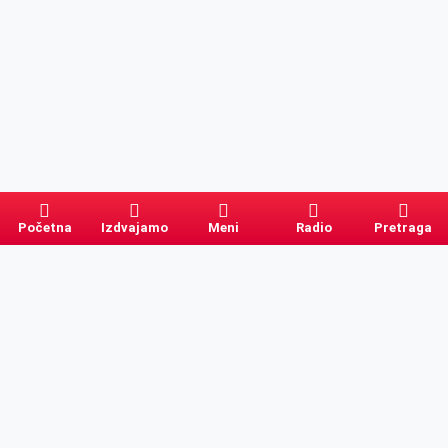
Početna
Izdvajamo
Meni
Radio
Pretraga
Pretraga
Kategorije