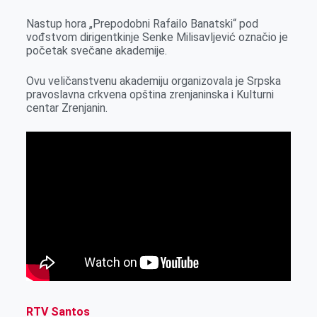
Nastup hora „Prepodobni Rafailo Banatski“ pod
vođstvom dirigentkinje Senke Milisavljević označio je
početak svečane akademije.
Ovu veličanstvenu akademiju organizovala je Srpska
pravoslavna crkvena opština zrenjaninska i Kulturni
centar Zrenjanin.
RTV Santos