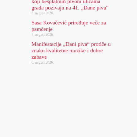
koji besplatnim pivom ulicama
grada pozivaju na 41. „Dane piva“
5. avgust 2026.
Sasa Kovačević priređuje veče za
pamćenje
7. avgust 2026.
Manifestacija „Dani piva“ protiče u
znaku kvalitetne muzike i dobre
zabave
6. avgust 2026.