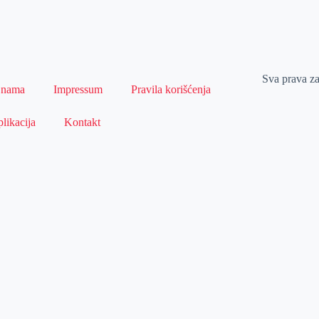
Sva prava z
 nama
Impressum
Pravila korišćenja
likacija
Kontakt
Naslovna