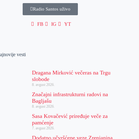
Radio Santos uživo
FB
IG
YT
ajnovije vesti
Dragana Mirković večeras na Trgu
slobode
8. avgust 2026.
Značajni infrastrukturni radovi na
Bagljašu
8. avgust 2026.
Sasa Kovačević priređuje veče za
pamćenje
7. avgust 2026.
Dodatno učvršćene veze Zrenjanina