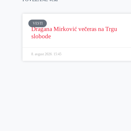
VESTI
Dragana Mirković večeras na Trgu
slobode
8. avgust 2026.
15:45