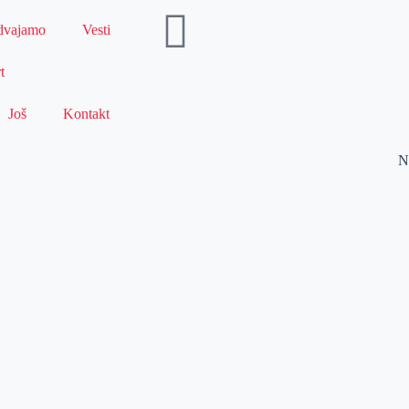
dvajamo
Vesti
t
Još
Kontakt
N