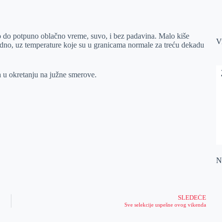
 do potpuno oblačno vreme, suvo, i bez padavina. Malo kiše
V
adno, uz temperature koje su u granicama normale za treću dekadu
 u okretanju na južne smerove.
Na
SLEDEĆE
Sve selekcije uspešne ovog vikenda