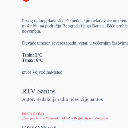
o
n
e
e
a
E
k
g
d
r
t
m
Prvog radnog dana sledeće nedelje preovladavaće umereno
e
I
s
a
može biti na području Beograda i juga Banata. Biće prohl
r
n
A
i
novembra.
p
l
Duvaće umeren severozapadni vetar, u večernjim časovima
p
Tmin:
2°C
Tmax:
6°C
izvor VojvodinaMeteo
RTV Santos
Autor: Redakcija radio televizije Santos
PRETHODNO
„Zemljani brod – Vremenski cirkus“ iz Belgije stigao u Zrenjanin
POVEZANE vesti