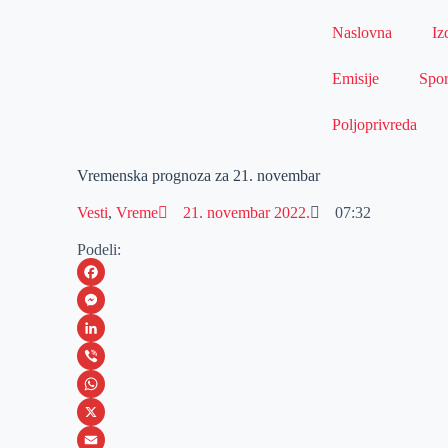
Naslovna
Iz
Emisije
Spor
Poljoprivreda
Vremenska prognoza za 21. novembar
Vesti
,
Vreme
21. novembar 2022.
07:32
Podeli:
F
a
M
c
e
L
e
s
i
V
b
s
n
i
W
o
e
k
b
h
X