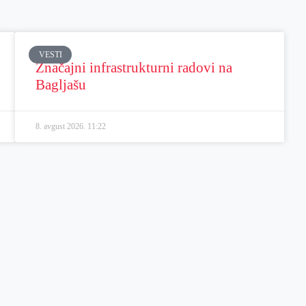
VESTI
Značajni infrastrukturni radovi na
Bagljašu
8. avgust 2026.
11:22