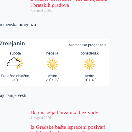
i bratskih gradova
7. avgust 2026.
remenska prognoza
jčitanije vesti
Deo naselja Duvanika bez vode
4. avgust 2026.
Iz Gradske bašte ispraćeni pozivari