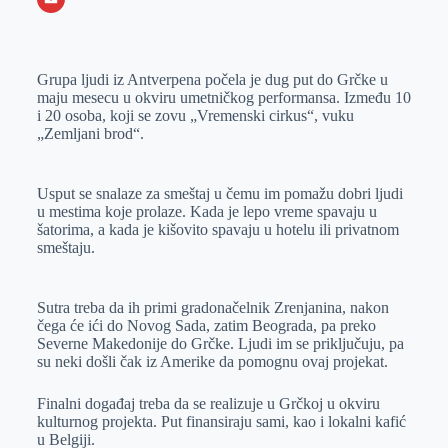
o
n
e
e
a
E
k
g
d
r
t
m
Grupa ljudi iz Antverpena počela je dug put do Grčke u
e
I
s
a
maju mesecu u okviru umetničkog performansa. Između 10
r
n
A
i
i 20 osoba, koji se zovu „Vremenski cirkus“, vuku
„Zemljani brod“.
p
l
p
Usput se snalaze za smeštaj u čemu im pomažu dobri ljudi
u mestima koje prolaze. Kada je lepo vreme spavaju u
šatorima, a kada je kišovito spavaju u hotelu ili privatnom
smeštaju.
Sutra treba da ih primi gradonačelnik Zrenjanina, nakon
čega će ići do Novog Sada, zatim Beograda, pa preko
Severne Makedonije do Grčke. Ljudi im se priključuju, pa
su neki došli čak iz Amerike da pomognu ovaj projekat.
Finalni događaj treba da se realizuje u Grčkoj u okviru
kulturnog projekta. Put finansiraju sami, kao i lokalni kafić
u Belgiji.