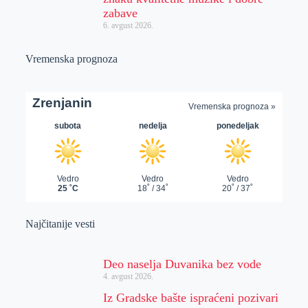
zabave
6. avgust 2026.
Vremenska prognoza
Najčitanije vesti
Deo naselja Duvanika bez vode
4. avgust 2026.
Iz Gradske bašte ispraćeni pozivari