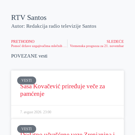
RTV Santos
Autor: Redakcija radio televizije Santos
PRETHODNO
SLEDEĆE
Pomoć države uzgajivačima mlečnih krava: javni poziv za podnošenje prijava za isporuku do 15 hiljada tona merkantilnog kukuruza
Vremenska prognoza za 21. novembar
POVEZANE vesti
VESTI
Sasa Kovačević priređuje veče za
pamćenje
7. avgust 2026.
23:00
VESTI
Dodatno učvršćene veze Zrenjanina i