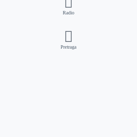
Radio
Pretraga
Pretraga
Kategorije
Ostalo
Naslovna
Izdvajamo