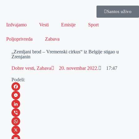
Santos uživo
Izdvajamo
Vesti
Emisije
Sport
Poljoprivreda
Zabava
„Zemljani brod – Vremenski cirkus“ iz Belgije stigao u
Zrenjanin
Dobre vesti
,
Zabava
20. novembar 2022.
17:47
Podeli:
F
a
M
c
e
L
e
s
i
V
b
s
n
i
W
o
e
k
b
h
X