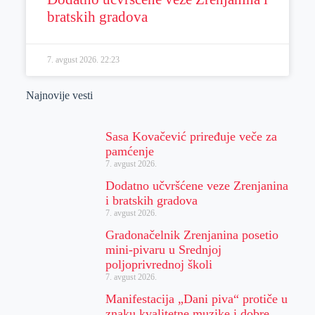
bratskih gradova
7. avgust 2026.
22:23
Najnovije vesti
Sasa Kovačević priređuje veče za
pamćenje
7. avgust 2026.
Dodatno učvršćene veze Zrenjanina
i bratskih gradova
7. avgust 2026.
Gradonačelnik Zrenjanina posetio
mini-pivaru u Srednjoj
poljoprivrednoj školi
7. avgust 2026.
Manifestacija „Dani piva“ protiče u
znaku kvalitetne muzike i dobre