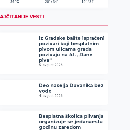
AJČITANIJE VESTI
Iz Gradske bašte ispraćeni
pozivari koji besplatnim
pivom ulicama grada
pozivaju na 41. „Dane
piva“
5. avgust 2026.
Deo naselja Duvanika bez
vode
4. avgust 2026.
Besplatna školica plivanja
organizuje se jedanaestu
godinu zaredom