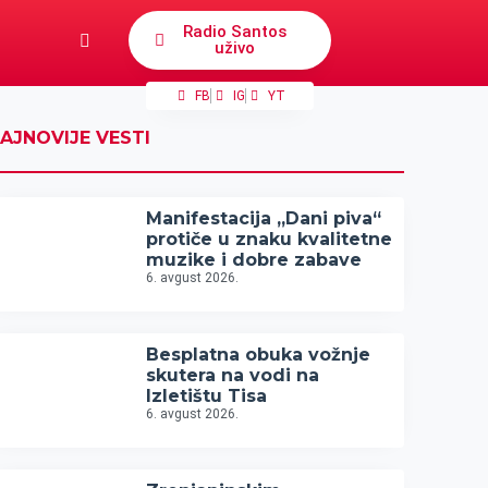
Radio Santos
uživo
FB
IG
YT
AJNOVIJE VESTI
Manifestacija „Dani piva“
protiče u znaku kvalitetne
muzike i dobre zabave
6. avgust 2026.
Besplatna obuka vožnje
skutera na vodi na
Izletištu Tisa
6. avgust 2026.