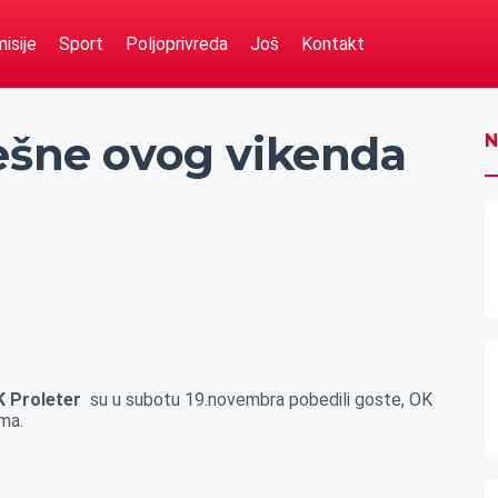
isije
Sport
Poljoprivreda
Još
Kontakt
pešne ovog vikenda
N
K Proleter
su u subotu 19.novembra pobedili goste, OK
ma.