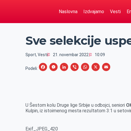
Naslovna
Izdvajamo
Vesti
Em
Sve selekcije us
Sport
,
Vesti
21. novembar 2022.
10:09
F
M
L
V
W
X
E
Podeli:
a
e
i
i
h
m
c
s
n
b
a
a
e
s
k
e
t
i
b
e
e
r
s
l
U Šestom kolu Druge lige Srbije u odbojci, seniori
O
o
n
d
A
Kulpin, iz istoimenog mesta rezultatom 3:1 u setovi
o
g
I
p
k
e
n
p
Exif_JPEG_420