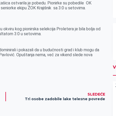
jkašica ostvarila je pobedu. Pionirke su pobedile OK
seniorke ekipu ŽOK Krajišnik sa 3:0 u setovima.
 okviru kog pionirska selekcija Proletera je bila bolja od
ultatom 3:0 u setovima.
ominirali i pokazali da u budućnosti grad i klub mogu da
 i Pavlović. Opuštanja nema, već za vikend slede nova
V
SLEDEĆE
Tri osobe zadobile lake telesne povrede