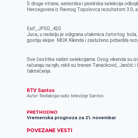
r
S druge strane, seniorska i pionirska selekcija odbo
Hercegovina iz Ravnog Topolovca rezultatom 3:0, a 
Exif_JPEG_420
Juce, u nedelju je odigrana utakmica četvrtog kola, u
gostiju ekipe MOK Kikinda i zasluženo pobedila rez
Sve čestitke našim selekcijama. Ovog vikenda su izd
računaju na njih, rekli su treneri Tanacković, Jančić
takmičenja.
RTV Santos
Autor: Redakcija radio televizije Santos
PRETHODNO
Vremenska prognoza za 21. novembar
POVEZANE VESTI