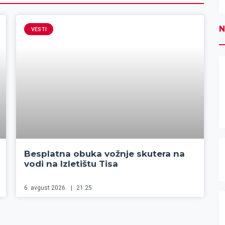
N
VESTI
Besplatna obuka vožnje skutera na
vodi na Izletištu Tisa
6. avgust 2026.
21:25