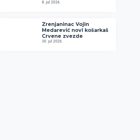
8. jul 2026.
Zrenjaninac Vojin
Medarević novi košarkaš
Crvene zvezde
30. jul 2026.