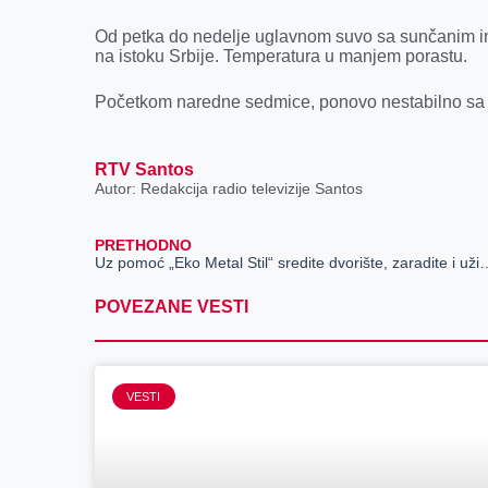
Od petka do nedelje uglavnom suvo sa sunčanim in
na istoku Srbije. Temperatura u manjem porastu.
Početkom naredne sedmice, ponovo nestabilno sa 
RTV Santos
Autor: Redakcija radio televizije Santos
PRETHODNO
Uz pomoć „Eko Metal Stil“ sredite d
POVEZANE VESTI
VESTI