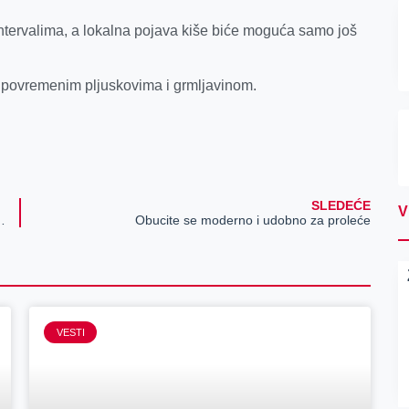
tervalima, a lokalna pojava kiše biće moguća samo još
povremenim pljuskovima i grmljavinom.
SLEDEĆE
V
vorište, zaradite i uživajte!
Obucite se moderno i udobno za proleće
VESTI