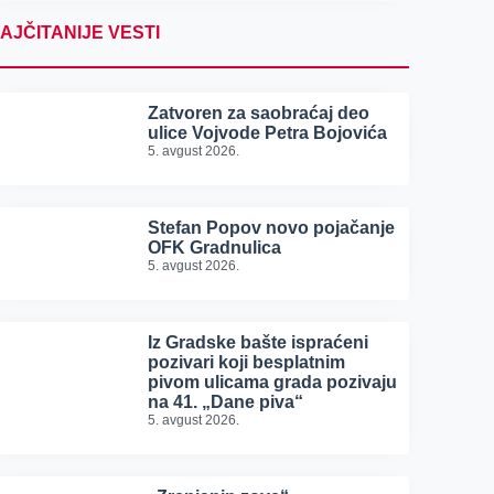
AJČITANIJE VESTI
Zatvoren za saobraćaj deo
ulice Vojvode Petra Bojovića
5. avgust 2026.
Stefan Popov novo pojačanje
OFK Gradnulica
5. avgust 2026.
Iz Gradske bašte ispraćeni
pozivari koji besplatnim
pivom ulicama grada pozivaju
na 41. „Dane piva“
5. avgust 2026.