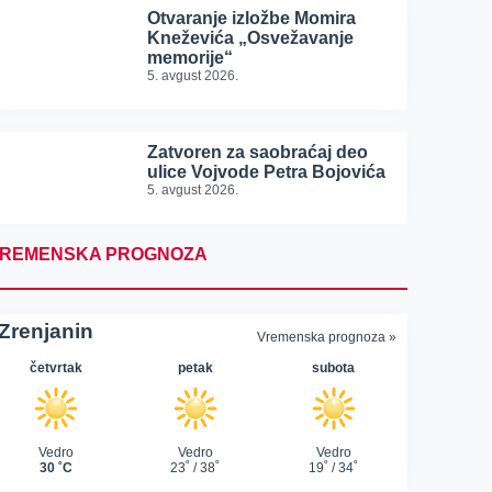
Otvaranje izložbe Momira
Kneževića „Osvežavanje
memorije“
5. avgust 2026.
Zatvoren za saobraćaj deo
ulice Vojvode Petra Bojovića
5. avgust 2026.
REMENSKA PROGNOZA