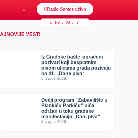
Radio Santos uživo
FB
IG
YT
AJNOVIJE VESTI
Iz Gradske bašte ispraćeni
pozivari koji besplatnim
pivom ulicama grada pozivaju
na 41. „Dane piva“
5. avgust 2026.
Dečji program “Zabavilište u
Plankiću Parkiću” biće
održan u toku gradske
manifestacije „Dani piva“
5. avgust 2026.