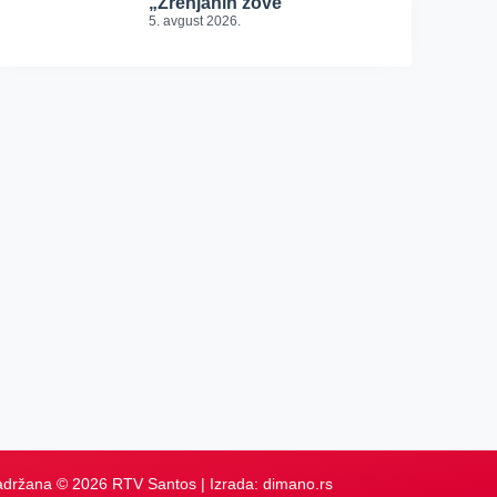
„Zrenjanin zove“
5. avgust 2026.
adržana © 2026 RTV Santos | Izrada:
dimano.rs