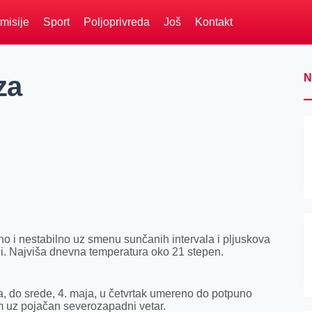
misije
Sport
Poljoprivreda
Još
Kontakt
za
N
o i nestabilno uz smenu sunčanih intervala i pljuskova
i. Najviša dnevna temperatura oko 21 stepen.
 do srede, 4. maja, u četvrtak umereno do potpuno
om uz pojačan severozapadni vetar.