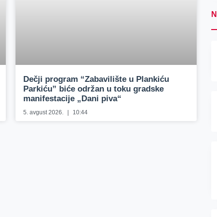
N
Dečji program “Zabavilište u Plankiću
Parkiću” biće održan u toku gradske
manifestacije „Dani piva“
5. avgust 2026.
10:44