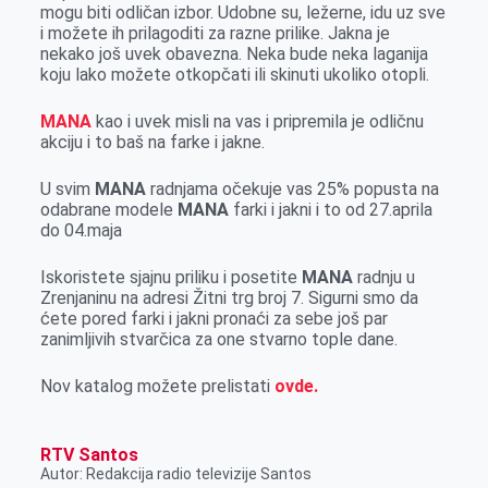
mogu biti odličan izbor. Udobne su, ležerne, idu uz sve
r
i možete ih prilagoditi za razne prilike. Jakna je
nekako još uvek obavezna. Neka bude neka laganija
koju lako možete otkopčati ili skinuti ukoliko otopli.
MANA
kao i uvek misli na vas i pripremila je odličnu
akciju i to baš na farke i jakne.
U svim
MANA
radnjama očekuje vas 25% popusta na
odabrane modele
MANA
farki i jakni i to od 27.aprila
do 04.maja
Iskoristete sjajnu priliku i posetite
MANA
radnju u
Zrenjaninu na adresi Žitni trg broj 7. Sigurni smo da
ćete pored farki i jakni pronaći za sebe još par
zanimljivih stvarčica za one stvarno tople dane.
Nov katalog možete prelistati
ovde.
RTV Santos
Autor: Redakcija radio televizije Santos