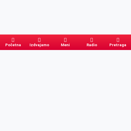
Početna
Izdvajamo
Meni
Radio
Pretraga
Pretraga
Kategorije
Ostalo
Naslovna
Izdvajamo