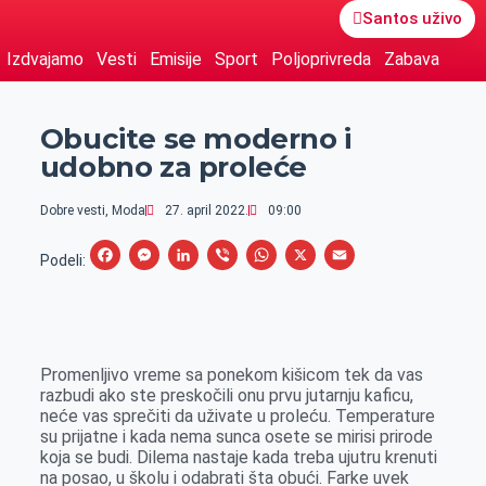
Santos uživo
Izdvajamo
Vesti
Emisije
Sport
Poljoprivreda
Zabava
Obucite se moderno i
udobno za proleće
Dobre vesti
,
Moda
27. april 2022.
09:00
F
M
L
V
W
X
E
Podeli:
a
e
i
i
h
m
c
s
n
b
a
a
e
s
k
e
t
i
Promenljivo vreme sa ponekom kišicom tek da vas
b
e
e
r
s
l
razbudi ako ste preskočili onu prvu jutarnju kaficu,
o
n
d
A
neće vas sprečiti da uživate u proleću. Temperature
su prijatne i kada nema sunca osete se mirisi prirode
o
g
I
p
koja se budi. Dilema nastaje kada treba ujutru krenuti
k
e
n
p
na posao, u školu i odabrati šta obući. Farke uvek