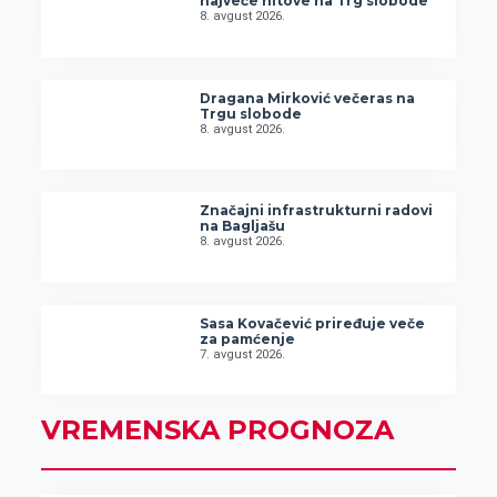
najveće hitove na Trg slobode
8. avgust 2026.
Dragana Mirković večeras na
Trgu slobode
8. avgust 2026.
Značajni infrastrukturni radovi
na Bagljašu
8. avgust 2026.
Sasa Kovačević priređuje veče
za pamćenje
7. avgust 2026.
VREMENSKA PROGNOZA