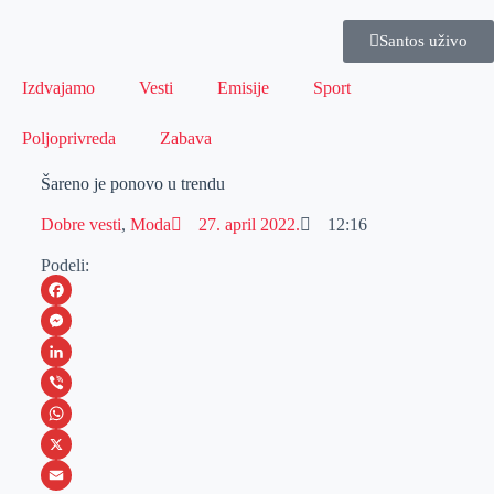
Santos uživo
Izdvajamo
Vesti
Emisije
Sport
Poljoprivreda
Zabava
Šareno je ponovo u trendu
Dobre vesti
,
Moda
27. april 2022.
12:16
Podeli:
F
a
M
c
e
L
e
s
i
V
b
s
n
i
W
o
e
k
b
h
X