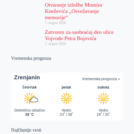
Otvaranje izložbe Momira
Kneževića „Osvežavanje
memorije“
5. avgust 2026.
Zatvoren za saobraćaj deo ulice
Vojvode Petra Bojovića
5. avgust 2026.
Vremenska prognoza
Najčitanije vesti