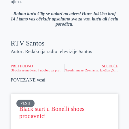
njima.
Robna kuća City se nalazi na adresi Đure Jakšića broj
14 i tamo vas očekuje apsolutno sve za vas, kuću ali i celu
porodicu.
RTV Santos
Autor: Redakcija radio televizije Santos
PRETHODNO
SLEDEĆE
Obucite se moderno i udobno za proleće
Narodni muzej Zrenjanin: Izložba „Strma ravnica. Sto godina od kolonizacije Vojvodine 1921. godine“
POVEZANE vesti
VESTI
Black start u Bonelli shoes
prodavnici