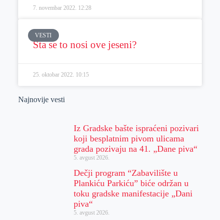
7. novembar 2022.
12:28
VESTI
Šta se to nosi ove jeseni?
25. oktobar 2022.
10:15
Najnovije vesti
Iz Gradske bašte ispraćeni pozivari
koji besplatnim pivom ulicama
grada pozivaju na 41. „Dane piva“
5. avgust 2026.
Dečji program “Zabavilište u
Plankiću Parkiću” biće održan u
toku gradske manifestacije „Dani
piva“
5. avgust 2026.