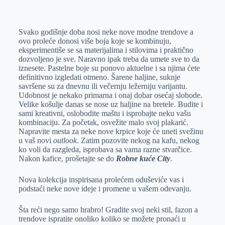
o
n
e
e
a
E
k
g
d
r
t
m
Svako godišnje doba nosi neke nove modne trendove a
e
I
s
a
ovo proleće donosi više boja koje se kombinuju,
r
n
A
i
eksperimentiše se sa materijalima i stilovima i praktično
dozvoljeno je sve. Naravno ipak treba da umete sve to da
p
l
iznesete. Pastelne boje su ponovo aktuelne i sa njima ćete
p
definitivno izgledati otmeno. Šarene haljine, suknje
savršene su za dnevnu ili večernju ležerniju varijantu.
Udobnost je nekako primarna i onaj dobar osećaj slobode.
Velike košulje danas se nose uz haljine na bretele. Budite i
sami kreativni, oslobodite maštu i isprobajte neku vašu
kombinaciju. Za početak, osvežite malo svoj plakarić.
Napravite mesta za neke nove krpice koje će uneti svežinu
u vaš novi
outlook
. Zatim pozovite nekog na kafu, nekog
ko voli da razgleda, isprobava sa vama razne stvarčice.
Nakon kafice, prošetajte se do
Robne kuće City
.
Nova kolekcija inspirisana prolećem oduševiće vas i
podstaći neke nove ideje i promene u vašem odevanju.
Šta reći nego samo hrabro! Gradite svoj neki stil, fazon a
trendove ispratite onoliko koliko se možete pronaći u