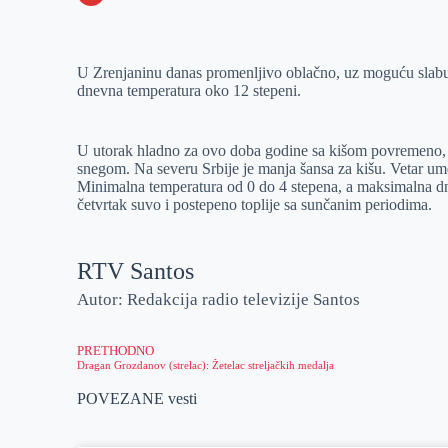
o
n
e
e
a
E
k
g
d
r
t
m
U Zrenjaninu danas promenljivo oblačno, uz moguću slabu 
e
I
s
a
dnevna temperatura oko 12 stepeni.
r
n
A
i
p
l
U utorak hladno za ovo doba godine sa kišom povremeno, 
p
snegom. Na severu Srbije je manja šansa za kišu. Vetar ume
Minimalna temperatura od 0 do 4 stepena, a maksimalna dne
četvrtak suvo i postepeno toplije sa sunčanim periodima.
RTV Santos
Autor: Redakcija radio televizije Santos
PRETHODNO
Dragan Grozdanov (strelac): Žetelac streljačkih medalja
POVEZANE vesti