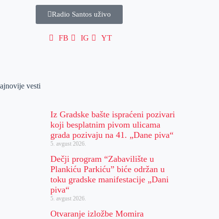
Radio Santos uživo
FB
IG
YT
ajnovije vesti
Iz Gradske bašte ispraćeni pozivari
koji besplatnim pivom ulicama
grada pozivaju na 41. „Dane piva“
5. avgust 2026.
Dečji program “Zabavilište u
Plankiću Parkiću” biće održan u
toku gradske manifestacije „Dani
piva“
5. avgust 2026.
Otvaranje izložbe Momira