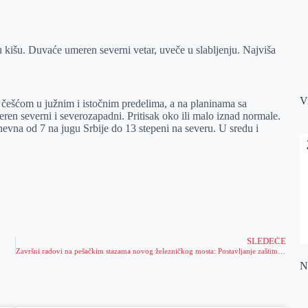
kišu. Duvaće umeren severni vetar, uveče u slabljenju. Najviša
V
češćom u južnim i istočnim predelima, a na planinama sa
ren severni i severozapadni. Pritisak oko ili malo iznad normale.
vna od 7 na jugu Srbije do 13 stepeni na severu. U sredu i
SLEDEĆE
Završni radovi na pešačkim stazama novog železničkog mosta: Postavljanje zaštitne ograde i nanošenje premaza
Na