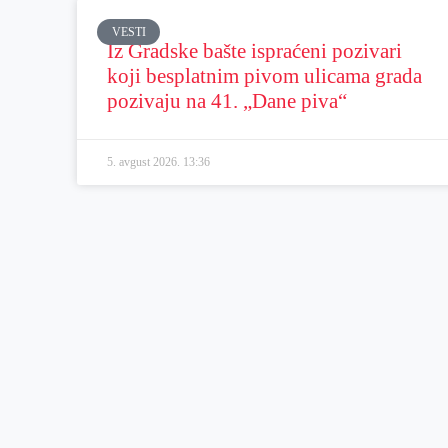
VESTI
Iz Gradske bašte ispraćeni pozivari
koji besplatnim pivom ulicama grada
pozivaju na 41. „Dane piva“
5. avgust 2026.
13:36