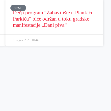
VESTI
Dečji program “Zabavilište u Plankiću
Parkiću” biće održan u toku gradske
manifestacije „Dani piva“
5. avgust 2026.
10:44