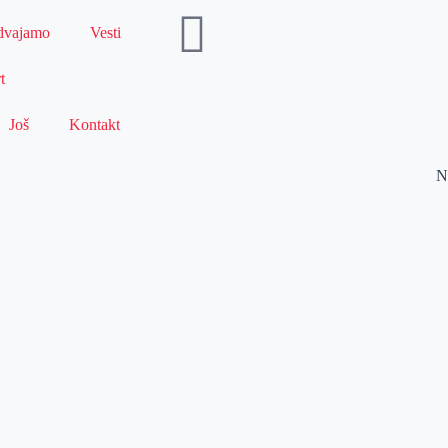
dvajamo
Vesti
t
Još
Kontakt
N