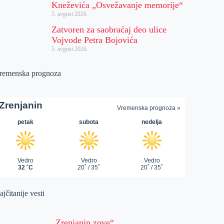
Kneževića „Osvežavanje memorije“
5. avgust 2026.
Zatvoren za saobraćaj deo ulice
Vojvode Petra Bojovića
5. avgust 2026.
remenska prognoza
jčitanije vesti
„Zrenjanin zove“