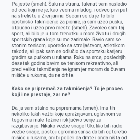
Pa jeste (smeh). Šalu na stranu, talenat sam nasledio
od oca koji me je, kao veoma mladog, i odveo prvi put
na strelište u Zrenjaninu. Sećam se da je to bilo
opštinsko takmičenje za pionire, ja sam uzeo pušku,
otpucao i uzeo prvo mesto (smeh). Zavoleo sam taj
sport, ali bilo je u tom trenutku u mom životu i drugih
sportskih grana koje su me zanimale. Bavio sam se
stonim tenisom, uporedo sa streljaštvom, atletikom
takođe, ali ipak sam se odlučio da sportsku karijeru
gradim sa puškom u rukama. Ruku na srce, poslednjih
desetak godina bavim se tenisom rekreativno, ali
pred velika takmičenja ne igram jer moram da čuvam
mišiće u rukama, da ne drhte.
Kako se pripremaš za takmičenja? To je proces
koji i ne prestaje, zar ne?
Da, ja sam stalno na pripremama (smeh). Ima tih
nekoliko lakih vežbi koje upražnjavam, uglavnom sa
tegovima male težine i isključivo serije za
razgibavanje. Nikako vežbe snage! Ukoliko bih radio
vežbe snage, postoji ogromna šansa da bih opteretio
mišiće u rukama, oni bi počeli da drhte i onda ništa od