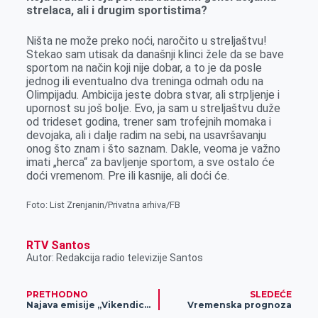
strelaca, ali i drugim sportistima?
Ništa ne može preko noći, naročito u streljaštvu!
Stekao sam utisak da današnji klinci žele da se bave
sportom na način koji nije dobar, a to je da posle
jednog ili eventualno dva treninga odmah odu na
Olimpijadu. Ambicija jeste dobra stvar, ali strpljenje i
upornost su još bolje. Evo, ja sam u streljaštvu duže
od trideset godina, trener sam trofejnih momaka i
devojaka, ali i dalje radim na sebi, na usavršavanju
onog što znam i što saznam. Dakle, veoma je važno
imati „herca“ za bavljenje sportom, a sve ostalo će
doći vremenom. Pre ili kasnije, ali doći će.
Foto: List Zrenjanin/Privatna arhiva/FB
RTV Santos
Autor: Redakcija radio televizije Santos
PRETHODNO
SLEDEĆE
Najava emisije „Vikendica“
Vremenska prognoza