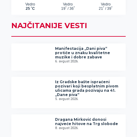
NAJČITANIJE VESTI
Manifestacija „Dani piva“
protiče u znaku kvalitetne
muzike i dobre zabave
6. avgust 2026.
Iz Gradske bašte ispraćeni
pozivari koji besplatnim pivom
ulicama grada pozivaju na 41.
„Dane piva“
5. avgust 2026.
Dragana Mirković donosi
najveće hitove na Trg slobode
8. avgust 2026.