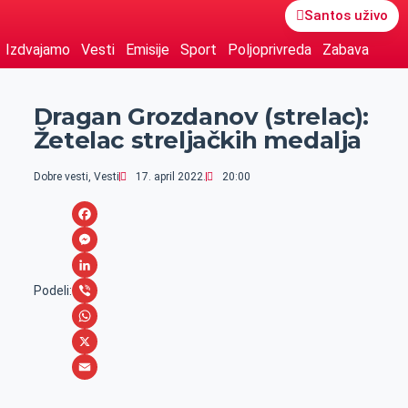
Santos uživo
Izdvajamo
Vesti
Emisije
Sport
Poljoprivreda
Zabava
Dragan Grozdanov (strelac):
Žetelac streljačkih medalja
Dobre vesti
,
Vesti
17. april 2022.
20:00
F
a
M
c
e
L
Podeli:
e
s
i
V
b
s
n
i
W
o
e
k
b
h
X
o
n
e
e
a
E