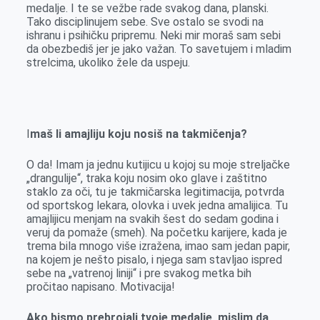
medalje. I te se vežbe rade svakog dana, planski.
Tako disciplinujem sebe. Sve ostalo se svodi na
ishranu i psihičku pripremu. Neki mir moraš sam sebi
da obezbediš jer je jako važan. To savetujem i mladim
strelcima, ukoliko žele da uspeju.
I
maš li amajliju koju nosiš na takmičenja?
O da! Imam ja jednu kutijicu u kojoj su moje streljačke
„drangulije“, traka koju nosim oko glave i zaštitno
staklo za oči, tu je takmičarska legitimacija, potvrda
od sportskog lekara, olovka i uvek jedna amalijica. Tu
amajlijicu menjam na svakih šest do sedam godina i
veruj da pomaže (smeh). Na početku karijere, kada je
trema bila mnogo više izražena, imao sam jedan papir,
na kojem je nešto pisalo, i njega sam stavljao ispred
sebe na „vatrenoj liniji“ i pre svakog metka bih
pročitao napisano. Motivacija!
Ako bismo prebrojali tvoje medalje, mislim da