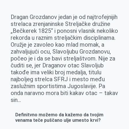
k
g
d
r
t
m
e
I
s
a
Dragan Grozdanov jedan je od najtrofejnijih
r
n
A
i
strelaca zrenjaninske Streljačke družine
p
l
„Bečkerek 1825“ i ponosni vlasnik nekoliko
p
rekorda u raznim streljačkim disciplinama.
Oružje je zavoleo kao mlad momak, a
zahvaljujući ocu, Slavoljubu Grozdanovu,
počeo je i da se bavi streljaštvom. Nije za
čuditi se, jer Draganov otac Slavoljub
takođe ima veliki broj medalja, titulu
najboljeg strelca SFRJ i mesto među
zaslužnim sportistima Jugoslavije. Pa
onda naravno mora biti kakav otac – takav
sin…
Definitvno možemo da kažemo da tvojim
venama teče puščano ulje umesto krvi?