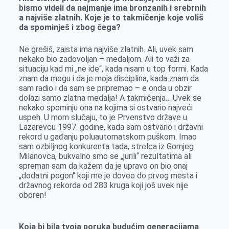
bismo videli da najmanje ima bronzanih i srebrnih
a najviše zlatnih. Koje je to takmičenje koje voliš
da spominješ i zbog čega?
Ne grešiš, zaista ima najviše zlatnih. Ali, uvek sam
nekako bio zadovoljan – medaljom. Ali to važi za
situaciju kad mi „ne ide“, kada nisam u top formi. Kada
znam da mogu i da je moja disciplina, kada znam da
sam radio i da sam se pripremao – e onda u obzir
dolazi samo zlatna medalja! A takmičenja… Uvek se
nekako spominju ona na kojima si ostvario najveći
uspeh. U mom slučaju, to je Prvenstvo države u
Lazarevcu 1997. godine, kada sam ostvario i državni
rekord u gađanju poluautomatskom puškom. Imao
sam ozbiljnog konkurenta tada, strelca iz Gornjeg
Milanovca, bukvalno smo se „jurili“ rezultatima ali
spreman sam da kažem da je upravo on bio onaj
„dodatni pogon“ koji me je doveo do prvog mesta i
državnog rekorda od 283 kruga koji još uvek nije
oboren!
Koja bi bila tvoja poruka budućim generacijama