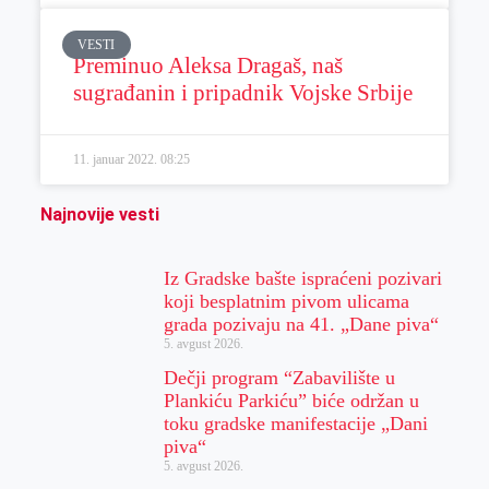
VESTI
Preminuo Aleksa Dragaš, naš
sugrađanin i pripadnik Vojske Srbije
11. januar 2022.
08:25
Najnovije vesti
Iz Gradske bašte ispraćeni pozivari
koji besplatnim pivom ulicama
grada pozivaju na 41. „Dane piva“
5. avgust 2026.
Dečji program “Zabavilište u
Plankiću Parkiću” biće održan u
toku gradske manifestacije „Dani
piva“
5. avgust 2026.