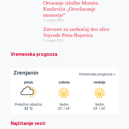
Otvaranje izložbe Momira
Kneževića „Osvežavanje
memorije“
5. avgust 2026.
Zatvoren za saobraćaj deo ulice
Vojvode Petra Bojovića
5. avgust 2026.
Vremenska prognoza
Najčitanije vesti