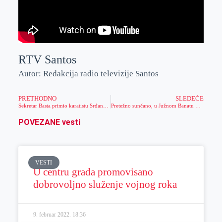
RTV Santos
Autor: Redakcija radio televizije Santos
PRETHODNO
SLEDEĆE
Sekretar Basta primio karatistu Srđana Marića
Pretežno sunčano, u Južnom Banatu olujni udari vetra
POVEZANE vesti
VESTI
U centru grada promovisano
dobrovoljno služenje vojnog roka
9. februar 2022.
18:36