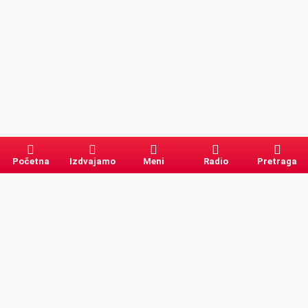
Početna
Izdvajamo
Meni
Radio
Pretraga
Pretraga
Kategorije