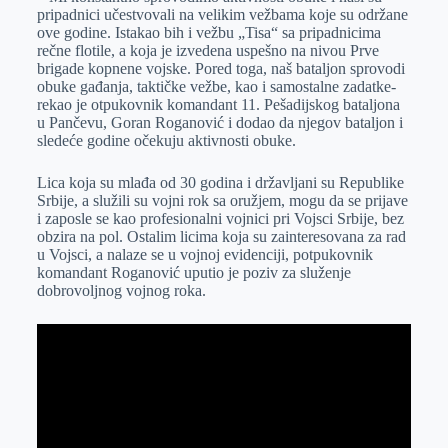
pripadnici učestvovali na velikim vežbama koje su održane
ove godine. Istakao bih i vežbu „Tisa“ sa pripadnicima
rečne flotile, a koja je izvedena uspešno na nivou Prve
brigade kopnene vojske. Pored toga, naš bataljon sprovodi
obuke gađanja, taktičke vežbe, kao i samostalne zadatke-
rekao je otpukovnik komandant 11. Pešadijskog bataljona
u Pančevu, Goran Roganović i dodao da njegov bataljon i
sledeće godine očekuju aktivnosti obuke.
Lica koja su mlađa od 30 godina i državljani su Republike
Srbije, a služili su vojni rok sa oružjem, mogu da se prijave
i zaposle se kao profesionalni vojnici pri Vojsci Srbije, bez
obzira na pol. Ostalim licima koja su zainteresovana za rad
u Vojsci, a nalaze se u vojnoj evidenciji, potpukovnik
komandant Roganović uputio je poziv za služenje
dobrovoljnog vojnog roka.