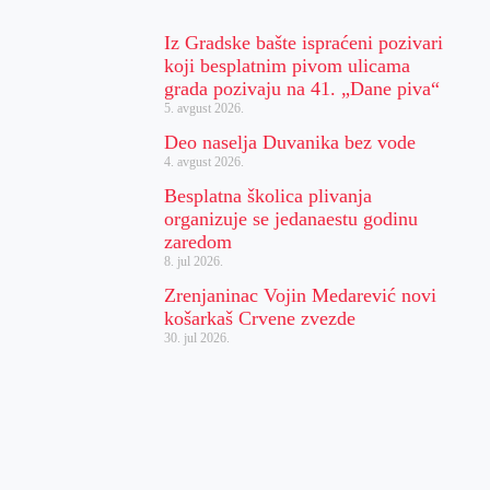
Iz Gradske bašte ispraćeni pozivari
koji besplatnim pivom ulicama
grada pozivaju na 41. „Dane piva“
5. avgust 2026.
Deo naselja Duvanika bez vode
4. avgust 2026.
Besplatna školica plivanja
organizuje se jedanaestu godinu
zaredom
8. jul 2026.
Zrenjaninac Vojin Medarević novi
košarkaš Crvene zvezde
30. jul 2026.