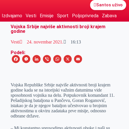
Santos uživo
Izdvajamo
Vesti
Emisije
Sport
Poljoprivreda
Zabava
Vojska Srbije najviše aktivnosti broji krajem
godine
Vesti
24. novembar 2021.
16:13
Podeli:
F
M
L
V
W
X
E
a
e
i
i
h
m
c
s
n
b
a
a
e
s
k
e
t
i
Vojska Republike Srbije najviše aktivnosti broji krajem
godine kada se na istorijski važnim datumima vide
b
e
e
r
s
l
sposobnosti vojnika na delu. Potpukovnik komandant 11.
o
n
d
A
Pešadijskog bataljona u Pančevu, Goran Roganović,
istakao je da je njegov bataljon učestvovao u brojnim
o
g
I
p
aktivnostima u okviru zadataka prve misije, odnosno
k
e
n
p
odbrane države.
r
– Mi konstantno sprovodimo aktivnosti obuke i naši su