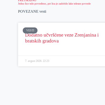
PRETHODNO
Jedno lice teže povređeno, pet lica je zadobilo lake telesne povrede
POVEZANE vesti
VESTI
Dodatno učvršćene veze Zrenjanina i
bratskih gradova
7. avgust 2026.
22:23