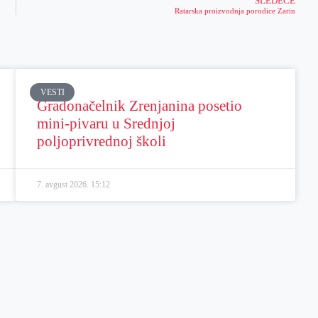
SLEDEĆE
Ratarska proizvodnja porodice Zarin
VESTI
Gradonačelnik Zrenjanina posetio
mini-pivaru u Srednjoj
poljoprivrednoj školi
7. avgust 2026.
15:12