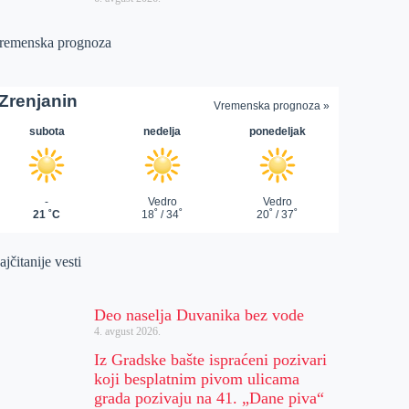
remenska prognoza
jčitanije vesti
Deo naselja Duvanika bez vode
4. avgust 2026.
Iz Gradske bašte ispraćeni pozivari
koji besplatnim pivom ulicama
grada pozivaju na 41. „Dane piva“