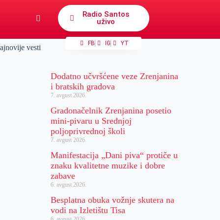
Radio Santos
uživo
FB
IG
YT
ajnovije vesti
Dodatno učvršćene veze Zrenjanina
i bratskih gradova
7. avgust 2026.
Gradonačelnik Zrenjanina posetio
mini-pivaru u Srednjoj
poljoprivrednoj školi
7. avgust 2026.
Manifestacija „Dani piva“ protiče u
znaku kvalitetne muzike i dobre
zabave
6. avgust 2026.
Besplatna obuka vožnje skutera na
vodi na Izletištu Tisa
6. avgust 2026.