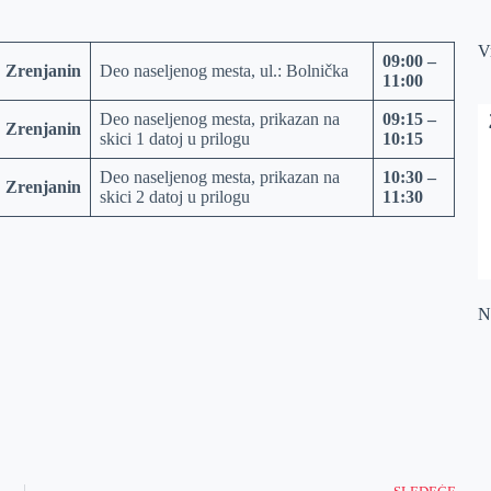
V
09:00 –
Zrenjanin
Deo naseljenog mesta, ul.: Bolnička
11:00
Deo naseljenog mesta, prikazan na
09:15 –
Zrenjanin
skici 1 datoj u prilogu
10:15
Deo naseljenog mesta, prikazan na
10:30 –
Zrenjanin
skici 2 datoj u prilogu
11:30
Na