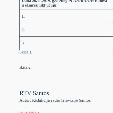
Dana 2
6.
11
.2019.
g.se zbog
PLANIRANIH
radova
u el.mreži isključuju:
r
n
A
i
p
l
1.
p
2.
3.
Skica 1.
skica 2.
RTV Santos
Autor: Redakcija radio televizije Santos