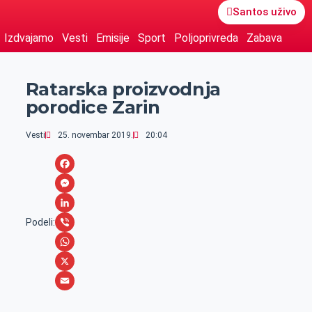
Santos uživo
Izdvajamo
Vesti
Emisije
Sport
Poljoprivreda
Zabava
Ratarska proizvodnja
porodice Zarin
Vesti
25. novembar 2019.
20:04
F
a
M
c
e
L
Podeli:
e
s
i
V
b
s
n
i
W
o
e
k
b
h
X
o
n
e
e
a
E