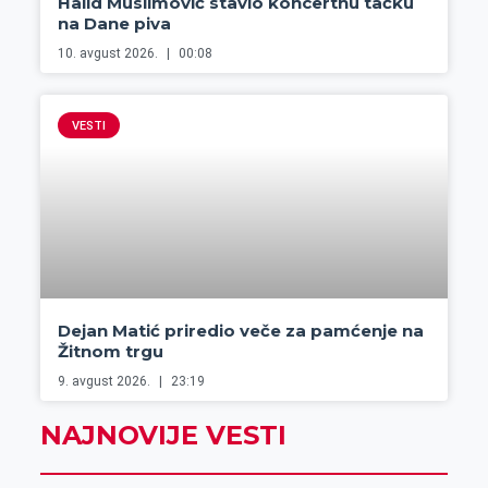
Halid Muslimović stavio koncertnu tačku
na Dane piva
10. avgust 2026.
00:08
VESTI
Dejan Matić priredio veče za pamćenje na
Žitnom trgu
9. avgust 2026.
23:19
NAJNOVIJE VESTI