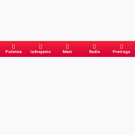
Početna
Izdvajamo
Meni
Radio
Pretraga
Pretraga
Kategorije
Ostalo
Naslovna
Izdvajamo