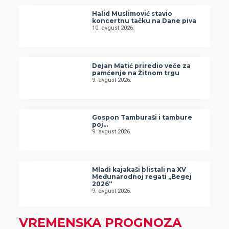
Halid Muslimović stavio
koncertnu tačku na Dane piva
10. avgust 2026.
Dejan Matić priredio veče za
pamćenje na Žitnom trgu
9. avgust 2026.
Gospon Tamburaši i tambure
poj…
9. avgust 2026.
Mladi kajakaši blistali na XV
Međunarodnoj regati „Begej
2026“
9. avgust 2026.
VREMENSKA PROGNOZA