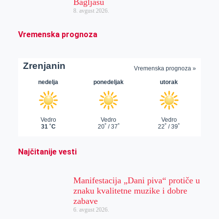
Bagljašu
8. avgust 2026.
Vremenska prognoza
Najčitanije vesti
Manifestacija „Dani piva“ protiče u
znaku kvalitetne muzike i dobre
zabave
6. avgust 2026.