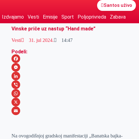
Santos uživo
Izdvajamo
Vesti
Emisije
Sport
Poljoprivreda
Zabava
Vinske priče uz nastup “Hand made”
Vesti
31. jul 2024.
14:47
Podeli:
F
a
M
c
e
L
e
s
i
V
b
s
n
i
W
o
e
k
b
h
X
o
n
e
e
a
E
k
g
d
r
t
m
Na ovogodišnjoj gradskoj manifestaciji „Banatska bajka-
e
I
s
a