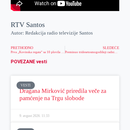
RTV Santos
Autor: Redakcija radio televizije Santos
PRETHODNO
SLEDEĆE
Prva „Kovinska regata“ sa 10 plovila stigla do Zrenjanina
Preminuo tridesetosmogodišnji radnik na naftnom polju
POVEZANE vesti
VESTI
Dragana Mirković priredila veče za
pamćenje na Trgu slobode
9. avgust 2026.
11:33