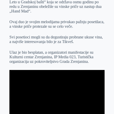
Leto u Gradskoj bašti“ koja se održava osmu godinu po
r
n
A
i
redu u Zrenjaninu obeležile su vinske priče uz nastup dua
„Hand Mad“.
p
l
p
Ovaj duo je svojim melodijama privukao pažnju posetilaca,
a vinske priče protezale su se celo veče.
Svi posetioci mogli su da degustiraju probrane ukuse vina,
a najviše interesovanja bilo je za Tikveš.
Ulaz je bio besplatan, a organizatori manifestacije su
Kulturni centar Zrenjanina, IP Media 023, Turistička
organizacija uz pokroviteljstvo Grada Zrenjanina.