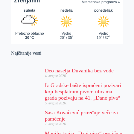
Najčitanije vesti
Deo naselja Duvanika bez vode
4. avgust 2026.
Iz Gradske bašte ispraćeni pozivari
koji besplatnim pivom ulicama
grada pozivaju na 41. „Dane piva“
5. avgust 2026.
Sasa Kovačević priređuje veče za
pamćenje
7. avgust 2026.
Manifestacija „Dani piva“ protiče u