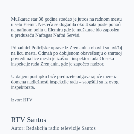
o
n
e
e
a
E
k
g
d
r
t
m
Muškarac star 38 godina stradao je jutros na radnom mestu
e
I
s
a
u selu Elemir. Nesreća se dogodila oko 4 sata posle ponoći
r
n
A
i
na naftnom polju u Elemiru gde je muškarac bio zaposlen,
u preduzeću Naftagas Naftni Servisi.
p
l
p
Pripadnici Policijske uprave iz Zrenjanina obavili su uviđaj
na licu mesta. Odmah po dobijenom obaveštenju o smrtnoj
povredi na lice mesta je izašao i inspektor rada Odseka
inspekcije rada Zrenjanin, gde je započeo nadzor.
U daljem postupku biće preduzete odgovarajuće mere iz
domena nadležnosti inspekcije rada – saopštili su iz ovog
inspektorata.
izvor: RTV
RTV Santos
Autor: Redakcija radio televizije Santos