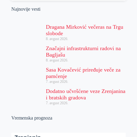
Najnovije vesti
Dragana Mirković večeras na Trgu
slobode
8. avgust 2026.
Značajni infrastrukturni radovi na
Bagljašu
8. avgust 2026.
Sasa Kovačević priređuje veče za
pamćenje
7. avgust 2026.
Dodatno učvršćene veze Zrenjanina
i bratskih gradova
7. avgust 2026.
Vremenska prognoza