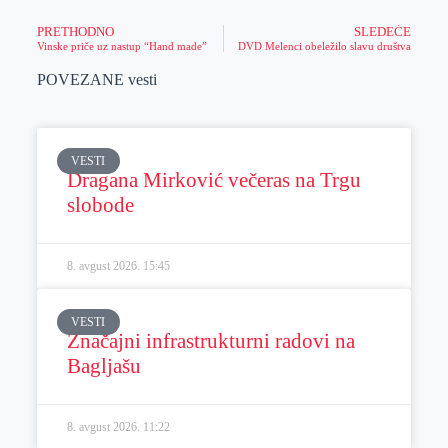
PRETHODNO
SLEDEĆE
Vinske priče uz nastup “Hand made”
DVD Melenci obeležilo slavu društva
POVEZANE vesti
VESTI
Dragana Mirković večeras na Trgu
slobode
8. avgust 2026.
15:45
VESTI
Značajni infrastrukturni radovi na
Bagljašu
8. avgust 2026.
11:22