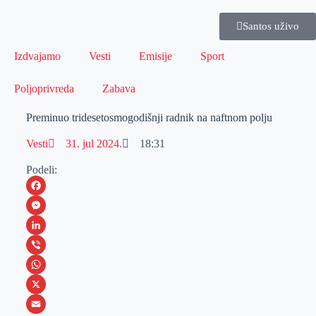
Santos uživo
Izdvajamo
Vesti
Emisije
Sport
Poljoprivreda
Zabava
Preminuo tridesetosmogodišnji radnik na naftnom polju
Vesti
31. jul 2024.
18:31
Podeli:
F
a
M
c
e
L
e
s
i
V
b
s
n
i
W
o
e
k
b
h
X