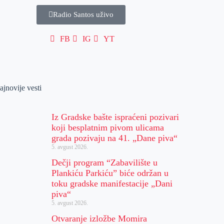
Radio Santos uživo
FB
IG
YT
ajnovije vesti
Iz Gradske bašte ispraćeni pozivari
koji besplatnim pivom ulicama
grada pozivaju na 41. „Dane piva“
5. avgust 2026.
Dečji program “Zabavilište u
Plankiću Parkiću” biće održan u
toku gradske manifestacije „Dani
piva“
5. avgust 2026.
Otvaranje izložbe Momira