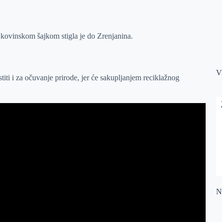
ovinskom šajkom stigla je do Zrenjanina.
V
iti i za očuvanje prirode, jer će sakupljanjem reciklažnog
Na