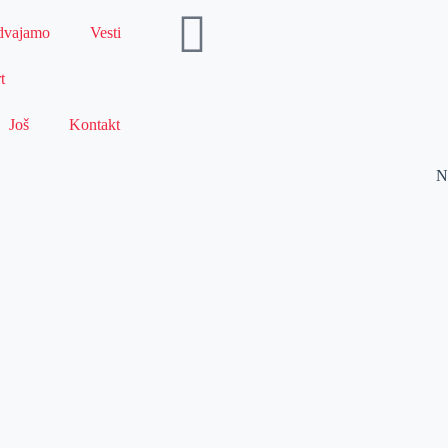
dvajamo
Vesti
t
Još
Kontakt
N