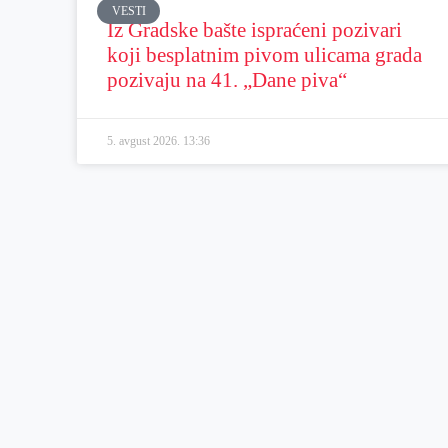
VESTI
Iz Gradske bašte ispraćeni pozivari
koji besplatnim pivom ulicama grada
pozivaju na 41. „Dane piva“
5. avgust 2026.
13:36