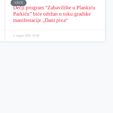
VESTI
Dečji program “Zabavilište u Plankiću
Parkiću” biće održan u toku gradske
manifestacije „Dani piva“
5. avgust 2026.
10:44