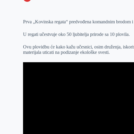
o
n
e
e
a
E
k
g
d
r
t
m
Prva „Kovinska regata“ predvođena komandnim brodom i k
e
I
s
a
r
n
A
i
U regati učestvuje oko 50 ljubitelja prirode sa 10 plovila.
p
l
Ovu plovidbu će kako kažu učesnici, osim druženja, iskorist
p
materijala uticati na podizanje ekološke svesti.