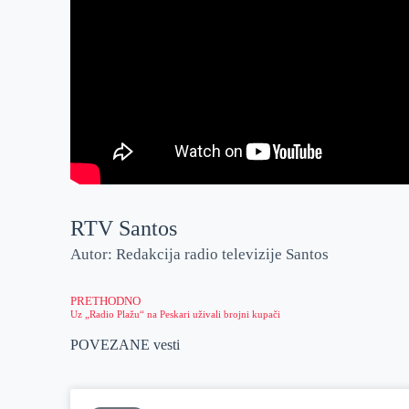
RTV Santos
Autor: Redakcija radio televizije Santos
PRETHODNO
Uz „Radio Plažu“ na Peskari uživali brojni kupači
POVEZANE vesti