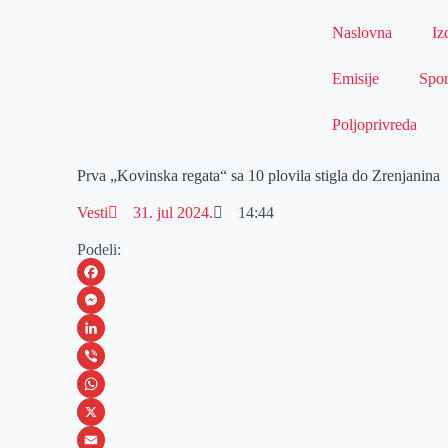
Naslovna
Iz
Emisije
Spor
Poljoprivreda
Prva „Kovinska regata“ sa 10 plovila stigla do Zrenjanina
Vesti
31. jul 2024.
14:44
Podeli:
F
a
M
c
e
L
e
s
i
V
b
s
n
i
W
o
e
k
b
h
X