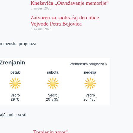
Kneževića „Osvežavanje memorije“
5. avgust 2026.
Zatvoren za saobraćaj deo ulice
Vojvode Petra Bojovića
5. avgust 2026.
remenska prognoza
jčitanije vesti
„Zrenjanin zove“