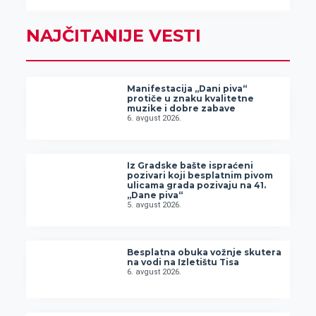
NAJČITANIJE VESTI
Manifestacija „Dani piva“
protiče u znaku kvalitetne
muzike i dobre zabave
6. avgust 2026.
Iz Gradske bašte ispraćeni
pozivari koji besplatnim pivom
ulicama grada pozivaju na 41.
„Dane piva“
5. avgust 2026.
Besplatna obuka vožnje skutera
na vodi na Izletištu Tisa
6. avgust 2026.