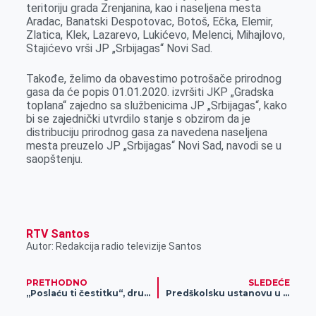
teritoriju grada Zrenjanina, kao i naseljena mesta
r
Aradac, Banatski Despotovac, Botoš, Ečka, Elemir,
Zlatica, Klek, Lazarevo, Lukićevo, Melenci, Mihajlovo,
Stajićevo vrši JP „Srbijagas“ Novi Sad.
Takođe, želimo da obavestimo potrošače prirodnog
gasa da će popis 01.01.2020. izvršiti JKP „Gradska
toplana“ zajedno sa službenicima JP „Srbijagas“, kako
bi se zajednički utvrdilo stanje s obzirom da je
distribuciju prirodnog gasa za navedena naseljena
mesta preuzelo JP „Srbijagas“ Novi Sad, navodi se u
saopštenju.
RTV Santos
Autor: Redakcija radio televizije Santos
PRETHODNO
SLEDEĆE
„Poslaću ti čestitku“, druženje sa Deda Mrazom i podrška deci oboleloj od raka
Predškolsku ustanovu u Banatskom Karađorđevu posetio Deda Mraz