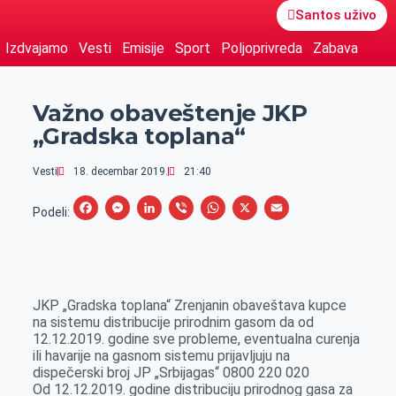
Santos uživo
Izdvajamo
Vesti
Emisije
Sport
Poljoprivreda
Zabava
Važno obaveštenje JKP
„Gradska toplana“
Vesti
18. decembar 2019.
21:40
F
M
L
V
W
X
E
Podeli:
a
e
i
i
h
m
c
s
n
b
a
a
e
s
k
e
t
i
JKP „Gradska toplana“ Zrenjanin obaveštava kupce
b
e
e
r
s
l
na sistemu distribucije prirodnim gasom da od
o
n
d
A
12.12.2019. godine sve probleme, eventualna curenja
ili havarije na gasnom sistemu prijavljuju na
o
g
I
p
dispečerski broj JP „Srbijagas“ 0800 220 020
k
e
n
p
Od 12.12.2019. godine distribuciju prirodnog gasa za