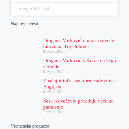
8. avgust 2026.
15:45
Najnovije vesti
Dragana Mirković donosi najveće
hitove na Trg slobode
8. avgust 2026.
Dragana Mirković večeras na Trgu
slobode
8. avgust 2026.
Značajni infrastrukturni radovi na
Bagljašu
8. avgust 2026.
Sasa Kovačević priređuje veče za
pamćenje
7. avgust 2026.
Vremenska prognoza