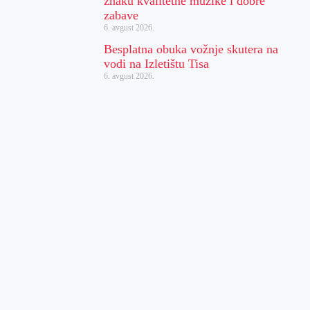
znaku kvalitetne muzike i dobre
zabave
6. avgust 2026.
Besplatna obuka vožnje skutera na
vodi na Izletištu Tisa
6. avgust 2026.