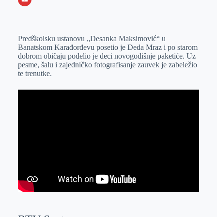
o
n
e
e
a
E
k
g
d
r
t
m
Predškolsku ustanovu „Desanka Maksimović“ u
e
I
s
a
Banatskom Karađorđevu posetio je Deda Mraz i po starom
r
n
A
i
dobrom običaju podelio je deci novogodišnje paketiće. Uz
pesme, šalu i zajedničko fotografisanje zauvek je zabeležio
p
l
te trenutke.
p