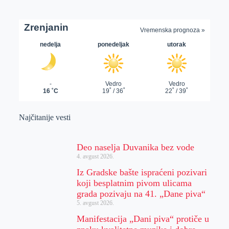
Najčitanije vesti
Deo naselja Duvanika bez vode
4. avgust 2026.
Iz Gradske bašte ispraćeni pozivari
koji besplatnim pivom ulicama
grada pozivaju na 41. „Dane piva“
5. avgust 2026.
Manifestacija „Dani piva“ protiče u