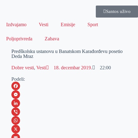
Santos uživo
Izdvajamo
Vesti
Emisije
Sport
Poljoprivreda
Zabava
Predškolsku ustanovu u Banatskom Karađorđevu posetio
Deda Mraz
Dobre vesti
,
Vesti
18. decembar 2019.
22:00
Podeli:
F
a
M
c
e
L
e
s
i
V
b
s
n
i
W
o
e
k
b
h
X