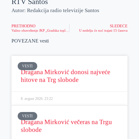
RTV Santos
Autor: Redakcija radio televizije Santos
PRETHODNO
SLEDEĆE
Važno obaveštenje JKP „Gradska toplana“
U nedelju će noć trajati 15 časova
POVEZANE vesti
VESTI
Dragana Mirković donosi najveće
hitove na Trg slobode
8. avgust 2026.
23:22
VESTI
Dragana Mirković večeras na Trgu
slobode