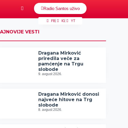
Radio Santos uživo
FB
IG
YT
AJNOVIJE VESTI
Dragana Mirković
priredila veče za
pamćenje na Trgu
slobode
9. avgust 2026.
Dragana Mirković donosi
najveće hitove na Trg
slobode
8. avgust 2026.