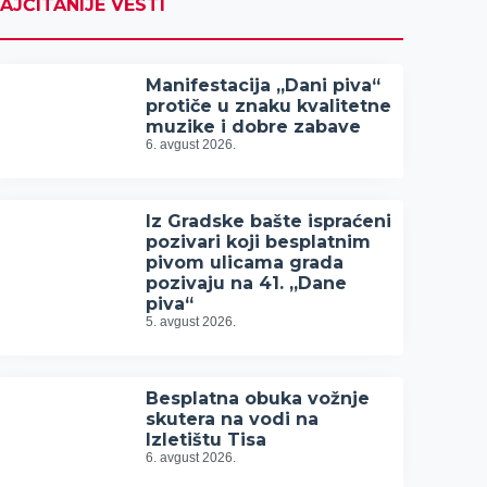
AJČITANIJE VESTI
Manifestacija „Dani piva“
protiče u znaku kvalitetne
muzike i dobre zabave
6. avgust 2026.
Iz Gradske bašte ispraćeni
pozivari koji besplatnim
pivom ulicama grada
pozivaju na 41. „Dane
piva“
5. avgust 2026.
Besplatna obuka vožnje
skutera na vodi na
Izletištu Tisa
6. avgust 2026.