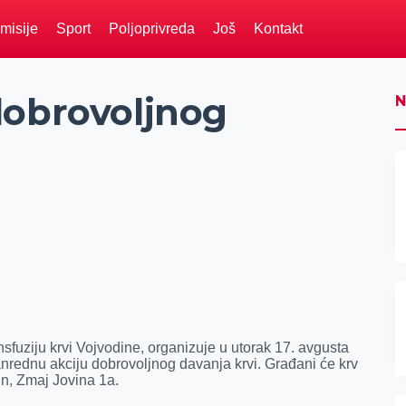
misije
Sport
Poljoprivreda
Još
Kontakt
dobrovoljnog
N
sfuziju krvi Vojvodine, organizuje u utorak 17. avgusta
nrednu akciju dobrovoljnog davanja krvi. Građani će krv
in, Zmaj Jovina 1a.