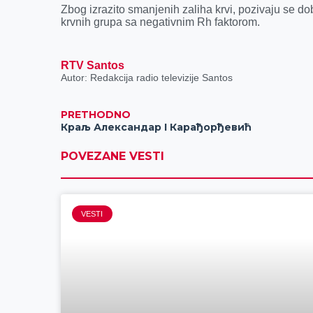
k
e
n
p
Zbog izrazito smanjenih zaliha krvi, pozivaju se d
r
krvnih grupa sa negativnim Rh faktorom.
RTV Santos
Autor: Redakcija radio televizije Santos
PRETHODNO
Краљ Александар I Карађорђевић
POVEZANE VESTI
VESTI