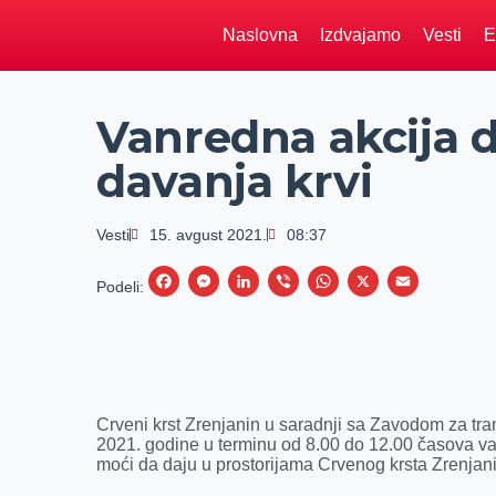
Naslovna
Izdvajamo
Vesti
E
Vanredna akcija 
davanja krvi
Vesti
15. avgust 2021.
08:37
F
M
L
V
W
X
E
Podeli:
a
e
i
i
h
m
c
s
n
b
a
a
e
s
k
e
t
i
b
e
e
r
s
l
Crveni krst Zrenjanin u saradnji sa Zavodom za tran
o
n
d
A
2021. godine u terminu od 8.00 do 12.00 časova va
moći da daju u prostorijama Crvenog krsta Zrenjan
o
g
I
p