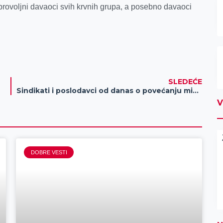
obrovoljni davaoci svih krvnih grupa, a posebno davaoci
SLEDEĆE
Sindikati i poslodavci od danas o povećanju minimalne cene rada
V
DOBRE VESTI